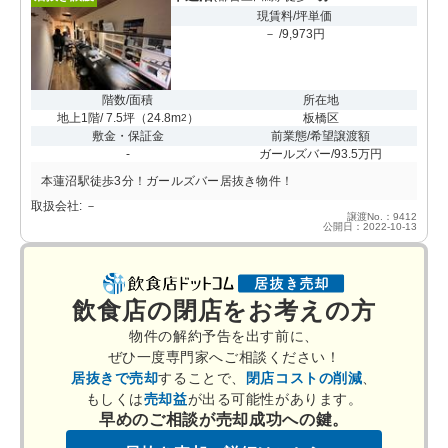
現賃料/坪単価
－ /9,973円
階数/面積
所在地
地上1階/ 7.5坪
（
24.8m
）
板橋区
2
敷金・保証金
前業態/希望譲渡額
-
ガールズバー/93.5万円
本蓮沼駅徒歩3分！ガールズバー居抜き物件！
取扱会社: －
譲渡No.：9412
公開日：2022-10-13
飲食店の閉店をお考えの方
物件の解約予告を出す前に、
ぜひ一度専門家へご相談ください！
居抜きで売却
することで、
閉店コストの削減
、
もしくは
売却益
が出る可能性があります。
早めのご相談が売却成功への鍵。