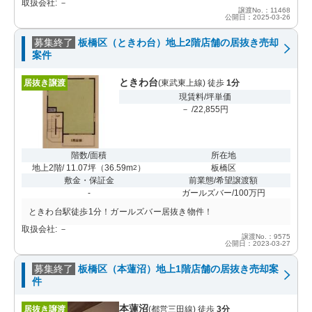
取扱会社: －
譲渡No.：11468
公開日：2025-03-26
募集終了
板橋区（ときわ台）地上2階店舗の居抜き売却
案件
ときわ台
居抜き譲渡
(東武東上線) 徒歩
1分
現賃料/坪単価
－ /22,855円
階数/面積
所在地
地上2階/ 11.07坪
（
36.59m
）
板橋区
2
敷金・保証金
前業態/希望譲渡額
-
ガールズバー/100万円
ときわ台駅徒歩1分！ガールズバー居抜き物件！
取扱会社: －
譲渡No.：9575
公開日：2023-03-27
募集終了
板橋区（本蓮沼）地上1階店舗の居抜き売却案
件
本蓮沼
居抜き譲渡
(都営三田線) 徒歩
3分