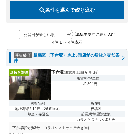
条件を選んで絞り込む
募集中案件に絞り込む
4
1
4
件
〜
件表示
募集終了
板橋区（下赤塚）地上3階店舗の居抜き売却案
件
下赤塚
居抜き譲渡
(東武東上線) 徒歩
3分
現賃料/坪単価
－ /9,864円
階数/面積
所在地
地上3階/ 8.11坪
（
26.81m
）
板橋区
2
敷金・保証金
前業態/希望譲渡額
-
カラオケスナック/0万円
下赤塚駅徒歩3分！カラオケスナック居抜き物件！