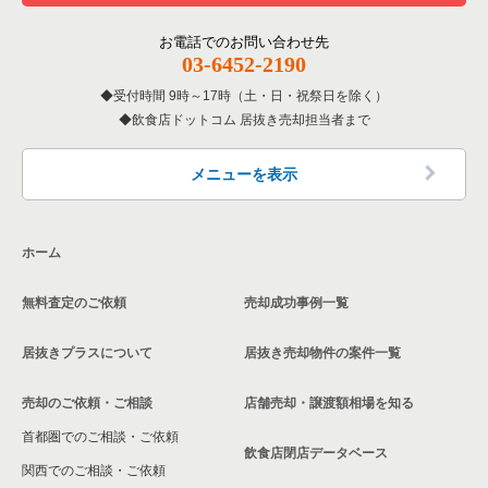
東京23区の居酒屋・ダイニングバーの居抜き売却物件の案件一
板橋区のその他の居抜き売却物件の案件一覧
覧
その他の居抜き売却物件の案件一覧
江戸川区の飲食店の居抜き売却物件の案件一覧
お電話でのお問い合わせ先
03-6452-2190
東京23区の専門料理の居抜き売却物件の案件一覧
杉並区の飲食店の居抜き売却物件の案件一覧
受付時間 9時～17時（土・日・祝祭日を除く）
東京23区の和食の居抜き売却物件の案件一覧
飲食店ドットコム 居抜き売却担当者まで
墨田区の飲食店の居抜き売却物件の案件一覧
東京23区の洋食の居抜き売却物件の案件一覧
品川区の飲食店の居抜き売却物件の案件一覧
メニューを表示
東京23区のその他の居抜き売却物件の案件一覧
大田区の飲食店の居抜き売却物件の案件一覧
ホーム
荒川区の飲食店の居抜き売却物件の案件一覧
無料査定のご依頼
売却成功事例一覧
中野区の飲食店の居抜き売却物件の案件一覧
居抜きプラスについて
居抜き売却物件の案件一覧
売却のご依頼・ご相談
店舗売却・譲渡額相場を知る
首都圏でのご相談・ご依頼
飲食店閉店データベース
関西でのご相談・ご依頼