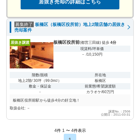
居抜き売却の詳細はこちら
募集終了
板橋区（板橋区役所前）地上2階店舗の居抜き
売却案件
板橋区役所前
居抜き譲渡
(都営三田線) 徒歩
4分
現賃料/坪単価
－ /10,150円
階数/面積
所在地
地上2階/ 30坪
（
99.0m
）
板橋区
2
敷金・保証金
前業態/希望譲渡額
-
カラオケ/60万円
板橋区役所前駅から徒歩4分の好立地！
取扱会社: －
譲渡No.：2506
公開日：2011-03-31
4
1
4
件
〜
件表示
1