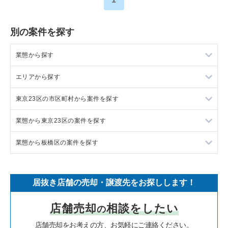
別の案件を探す
業態から探す
エリアから探す
ラーメンの居抜き売却物件の案件一覧
東京23区の市区町村から案件を探す
フランス料理の居抜き売却物件の案件一覧
東京23区の飲食店の居抜き売却物件の案件一覧
業態から東京23区の案件を探す
イタリア料理の居抜き売却物件の案件一覧
東京都下の飲食店の居抜き売却物件の案件一覧
目黒区の飲食店の居抜き売却物件の案件一覧
業態から板橋区の案件を探す
中華の居抜き売却物件の案件一覧
千葉県の飲食店の居抜き売却物件の案件一覧
渋谷区の飲食店の居抜き売却物件の案件一覧
東京23区のラーメンの居抜き売却物件の案件一覧
そば・うどんの居抜き売却物件の案件一覧
埼玉県の飲食店の居抜き売却物件の案件一覧
世田谷区の飲食店の居抜き売却物件の案件一覧
東京23区のフランス料理の居抜き売却物件の案件一覧
板橋区のラーメンの居抜き売却物件の案件一覧
居抜き店舗の売却・譲渡先をお探しします！
寿司の居抜き売却物件の案件一覧
神奈川県の飲食店の居抜き売却物件の案件一覧
新宿区の飲食店の居抜き売却物件の案件一覧
東京23区のイタリア料理の居抜き売却物件の案件一覧
板橋区のフランス料理の居抜き売却物件の案件一覧
店舗売却
相談をしたい
の
焼肉の居抜き売却物件の案件一覧
大阪府の飲食店の居抜き売却物件の案件一覧
葛飾区の飲食店の居抜き売却物件の案件一覧
東京23区の中華の居抜き売却物件の案件一覧
板橋区のイタリア料理の居抜き売却物件の案件一覧
店舗売却をお考えの方、お気軽にご連絡ください。