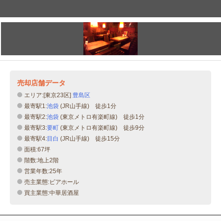
売却店舗データ
エリア:[東京23区]
豊島区
最寄駅1:
池袋
(JR山手線) 徒歩1分
最寄駅2:
池袋
(東京メトロ有楽町線) 徒歩1分
最寄駅3:
要町
(東京メトロ有楽町線) 徒歩9分
最寄駅4:
目白
(JR山手線) 徒歩15分
面積:67坪
階数:地上2階
営業年数:25年
売主業態:ビアホール
買主業態:中華居酒屋