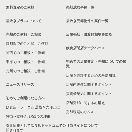
無料査定のご依頼
売却成功事例一覧
居抜きプラスについて
居抜き売却物件の案件一覧
売却のご依頼・ご相談
店舗売却・譲渡額相場を知る
首都圏でのご相談・ご依頼
飲食店閉店データベース
関西でのご相談・ご依頼
初めての店舗査定・売却についての知
東海でのご相談・ご依頼
識
九州でのご相談・ご依頼
店舗を売却するための基礎知識
ニュースリリース
店舗内設備に関するポイント
賃貸借契約に関するポイント
初めてご利用になる方へ
店舗売却に関する心構え
飲食店ドットコム 居抜き売却とは
売却現場のＱ＆Ａ
特徴〜支持される2つの理由
譲渡情報として飲食店ドットコムで公
［当サイトについて］
開されます