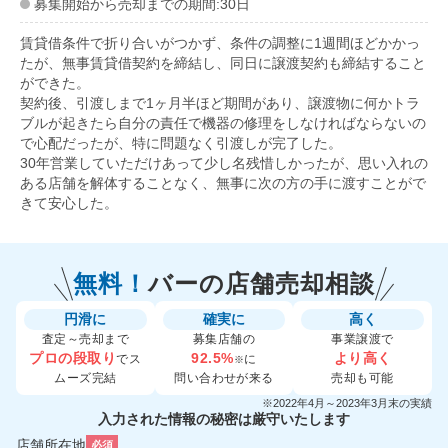
募集開始から売却までの期間:30日
賃貸借条件で折り合いがつかず、条件の調整に1週間ほどかかっ
たが、無事賃貸借契約を締結し、同日に譲渡契約も締結すること
ができた。
契約後、引渡しまで1ヶ月半ほど期間があり、譲渡物に何かトラ
ブルが起きたら自分の責任で機器の修理をしなければならないの
で心配だったが、特に問題なく引渡しが完了した。
30年営業していただけあって少し名残惜しかったが、思い入れの
ある店舗を解体することなく、無事に次の方の手に渡すことがで
きて安心した。
無料！
バーの
店舗売却相談
円滑に
確実に
高く
査定～売却まで
募集店舗の
事業譲渡で
プロの段取り
92.5%
より高く
でス
に
※
ムーズ完結
問い合わせが来る
売却も可能
※2022年4月～2023年3月末の実績
入力された情報の秘密は厳守いたします
店舗所在地
必須