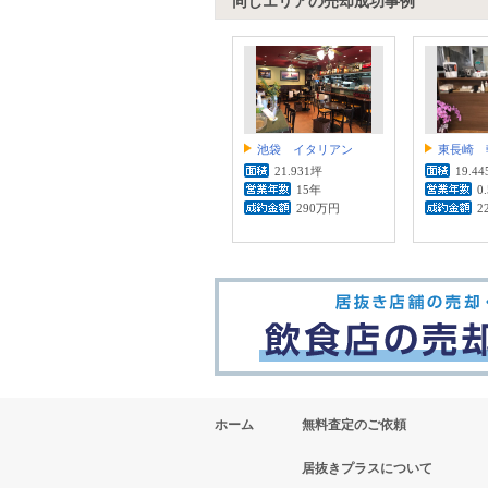
同じエリアの売却成功事例
池袋 イタリアン
東長崎 
21.931坪
19.4
15年
0
290万円
2
ホーム
無料査定のご依頼
居抜きプラスについて