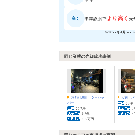
より高く
高く
事業譲渡で
売
※2022年4月～2
同じ業態の売却成功事例
京都河原町 シーシャ
天満 バ
バー
20坪
23.7坪
1
0.3年
4
300万円