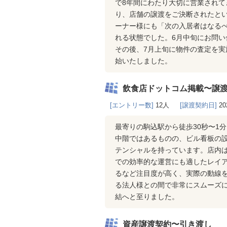
で8年間にわたり大切に営業され
り、店舗の譲渡をご決断されたと
ーナー様にも「次の入居者はなる
れる状態でした。6月中旬にお問
その後、7月上旬に物件の査定を実
始いたしました。
飲食店ドットコム掲載〜譲
[エントリー数]
12人
[譲渡契約日]
20
最寄りの駒込駅から徒歩30秒〜1
中階ではあるものの、ビル看板の
テンシャルを持っています。店内
での効率的な運営にも適したレイア
るなど注目度が高く、実際の動線
る法人様との間で非常にスムーズに
結へと至りました。
資産譲渡契約〜引き渡し