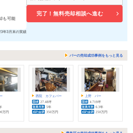
完了！
無料売却相談へ進む
却も可能
023年3月末の実績
バーの売却成功事例をもっと見る
ー
西院 カフェバー
上野 バー
27.48坪
4.719坪
年
5年
6.3年
00万円
350万円
250万円