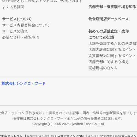
譲渡情報として飲食店ドットコムで公開されます
よくある質問
店舗売却・譲渡額相場を知る
サービスについて
飲食店閉店データベース
サービス内容と料金について
サービスの流れ
初めての店舗査定・売却
必要な資料・確認事項
についての知識
店舗を売却するための基礎知
店舗内設備に関するポイント
賃貸借契約に関するポイント
店舗売却に関する心構え
売却現場のＱ＆Ａ
営
株式会社シンクロ・フード
飲食店ドットコム 居抜き売却」に掲載されている記事、図表、情報等の無断掲載を禁止しま
著作権は株式会社シンクロ・フードまたはその情報提供者に帰属します。
Copyright (C) 2005-2026 Synchro Food Co., Ltd.
飲食店ドットコム
店舗デザイン設計施工
店舗デザイン.COM
インテリア業界求人転職
求人@イン