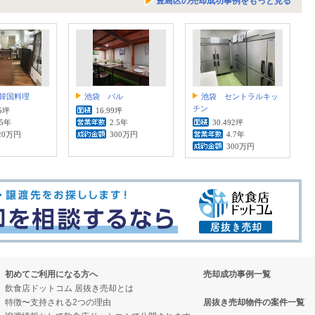
豊島区の売却成功事例をもっと見る
韓国料理
池袋 バル
池袋 セントラルキッ
チン
45坪
16.99坪
.5年
2.5年
30.492坪
20万円
300万円
4.7年
300万円
初めてご利用になる方へ
売却成功事例一覧
飲食店ドットコム 居抜き売却とは
特徴〜支持される2つの理由
居抜き売却物件の案件一覧