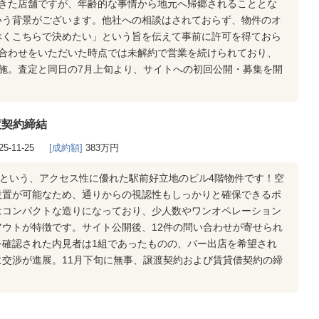
てきた店舗ですが、年齢的な事情から地元へ帰郷されることとな
いう背景がございます。他社への相談はされておらず、物件のオ
べくこちらで決めたい」という旨を伝えて事前に許可を得ておら
い合わせをいただいた時点では未解約で営業を続けられており、
施。査定と同日の7月上旬より、サイトへの初回公開・募集を開
渡契約締結
25-11-25
[成約額]
383万円
分という、アクセス性に優れた駅前好立地のビル4階物件です！空
設置が可能なため、通りからの視認性もしっかりと確保できるポ
はコンパクトな造りになっており、少人数やワンオペレーション
ウトが特徴です。サイト公開後、12件の問い合わせが寄せられ
を確認された内見者は1組であったものの、バー出店を希望され
交渉が進展。11月下旬に無事、譲渡契約および賃貸借契約の締