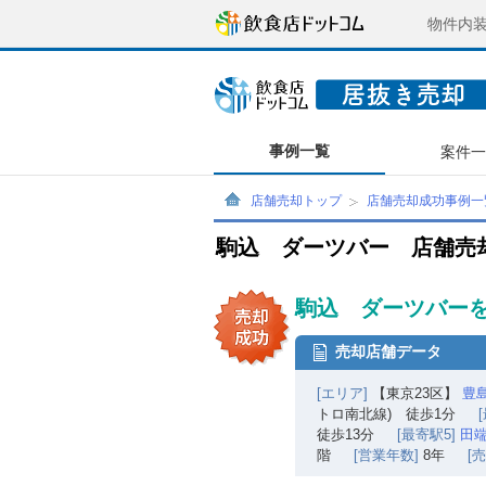
物件内
事例一覧
案件
店舗売却トップ
店舗売却成功事例一
駒込 ダーツバー 店舗売
駒込 ダーツバーを
売却店舗データ
[エリア]
【東京23区】
豊
トロ南北線) 徒歩1分
徒歩13分
[最寄駅5]
田
階
[営業年数]
8年
[