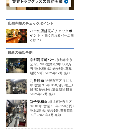
店舗売却のチェックポイント
バーの店舗売却チェックポ
イント
＜高く売れるバー店舗
とは？＞
最新の売却事例
京都河原町バー
/
京都市中京
区
/
23.7坪
/
営業 0.3年
/
300万
円
/
地上2階
/
駅 徒歩5分
/
募集
期間 53日
/
2025年12月 売却
九条焼肉
/
大阪市西区
/
14.13
坪
/
営業 3.5年
/
450万円
/
地上1
階
/
駅 徒歩3分
/
募集期間 55日
/
2025年12月 売却
新子安和食
/
横浜市神奈川区
/
10.01坪
/
営業 1.3年
/
250万円
/
地上1階
/
駅 徒歩1分
/
募集期間
92日
/
2026年1月 売却