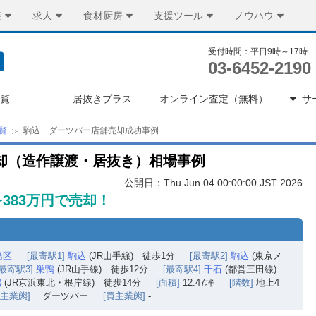
装
求人
食材厨房
支援ツール
ノウハウ
受付時間：平日9時～17時
03-6452-2190
一覧
居抜きプラス
オンライン査定（無料）
サ
覧
駒込 ダーツバー店舗売却成功事例
却（造作譲渡・居抜き）相場事例
公開日：Thu Jun 04 00:00:00 JST 2026
383万円で売却！
島区
[最寄駅1]
駒込
(JR山手線) 徒歩1分
[最寄駅2]
駒込
(東京メ
[最寄駅3]
巣鴨
(JR山手線) 徒歩12分
[最寄駅4]
千石
(都営三田線)
端
(JR京浜東北・根岸線) 徒歩14分
[面積]
12.47坪
[階数]
地上4
売主業態]
ダーツバー
[買主業態]
-