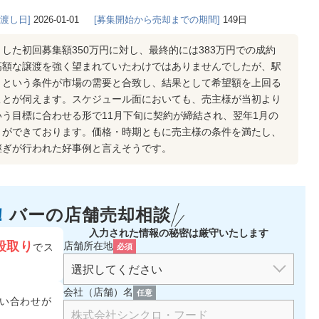
き渡し日]
2026-01-01
[募集開始から売却までの期間]
149日
した初回募集額350万円に対し、最終的には383万円での成約
高額な譲渡を強く望まれていたわけではありませんでしたが、駅
きという条件が市場の需要と合致し、結果として希望額を上回る
ことが伺えます。スケジュール面においても、売主様が当初より
う目標に合わせる形で11月下旬に契約が締結され、翌年1月の
とができております。価格・時期ともに売主様の条件を満たし、
継ぎが行われた好事例と言えそうです。
！
バーの
店舗売却相談
入力された情報の秘密は厳守いたします
段取り
店舗所在地
でス
必須
会社（店舗）名
任意
い合わせが