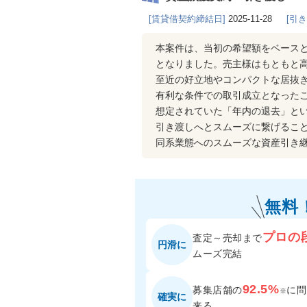
[賃貸借契約締結日]
2025-11-28
[引
本案件は、当初の希望額をベースと
となりました。売主様はもともと
至近の好立地やコンパクトな居抜
有利な条件での取引成立となった
想定されていた「年内の退去」とい
引き渡しへとスムーズに繋げるこ
同系業態へのスムーズな資産引き
無料
プロの
査定～売却まで
円滑に
ムーズ完結
92.5%
募集店舗の
に
問
※
確実に
来る