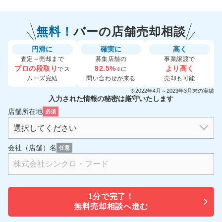
無料！
バーの
店舗売却相談
円滑に
確実に
高く
査定～売却まで
募集店舗の
事業譲渡で
プロの段取り
92.5%
より高く
でス
に
※
ムーズ完結
問い合わせが来る
売却も可能
※2022年4月～2023年3月末の実績
入力された情報の秘密は厳守いたします
店舗所在地
必須
会社（店舗）名
任意
1分で
完了！
無料売却相談へ進む