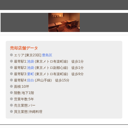
売却店舗データ
エリア:[東京23区]
豊島区
最寄駅1:
池袋
(東京メトロ有楽町線) 徒歩1分
最寄駅2:
池袋
(東京メトロ副都心線) 徒歩1分
最寄駅3:
要町
(東京メトロ有楽町線) 徒歩9分
最寄駅4:
目白
(JR山手線) 徒歩15分
面積:10坪
階数:地下1階
営業年数:5年
売主業態:バー
買主業態:沖縄料理