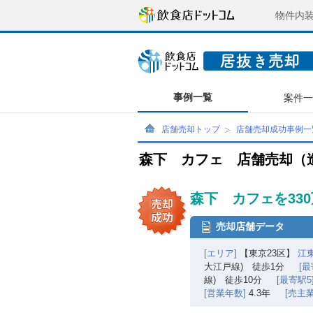
物件内
事例一覧
案件
店舗売却トップ
店舗売却成功事例一
森下 カフェ 店舗売却（
森下 カフェを33
売却店舗データ
[エリア]
【東京23区】
江
大江戸線) 徒歩1分
[最
線) 徒歩10分
[最寄駅5
[営業年数]
4.3年
[売主業