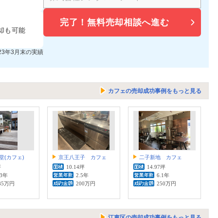
完了！
無料売却相談へ進む
却も可能
023年3月末の実績
カフェの売却成功事例をもっと見る
堂(カフェ)
京王八王子 カフェ
二子新地 カフェ
坪
10.14坪
14.97坪
.3年
2.5年
6.1年
85万円
200万円
250万円
江東区の売却成功事例をもっと見る