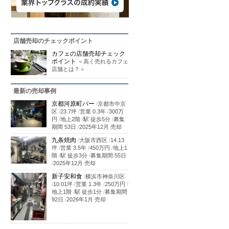
店舗売却のチェックポイント
カフェの店舗売却チェック
ポイント
＜高く売れるカフェ
店舗とは？＞
最新の売却事例
京都河原町バー
/
京都市中京
区
/
23.7坪
/
営業 0.3年
/
300万
円
/
地上2階
/
駅 徒歩5分
/
募集
期間 53日
/
2025年12月 売却
九条焼肉
/
大阪市西区
/
14.13
坪
/
営業 3.5年
/
450万円
/
地上1
階
/
駅 徒歩3分
/
募集期間 55日
/
2025年12月 売却
新子安和食
/
横浜市神奈川区
/
10.01坪
/
営業 1.3年
/
250万円
/
地上1階
/
駅 徒歩1分
/
募集期間
92日
/
2026年1月 売却