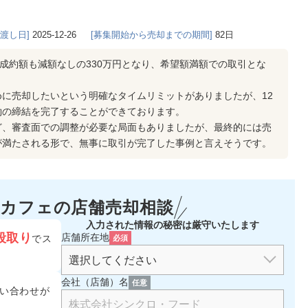
き渡し日]
2025-12-26
[募集開始から売却までの期間]
82日
、成約額も減額なしの330万円となり、希望額満額での取引とな
に売却したいという明確なタイムリミットがありましたが、12
約の締結を完了することができております。
ど、審査面での調整が必要な局面もありましたが、最終的には売
が満たされる形で、無事に取引が完了した事例と言えそうです。
カフェの
店舗売却相談
入力された情報の秘密は厳守いたします
段取り
店舗所在地
でス
必須
会社（店舗）名
任意
い合わせが