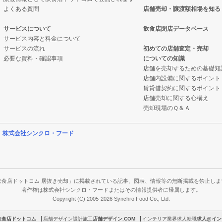
よくある質問
店舗売却・譲渡額相場を知る
サービスについて
飲食店閉店データベース
サービス内容と料金について
サービスの流れ
初めての店舗査定・売却
必要な資料・確認事項
についての知識
店舗を売却するための基礎知
店舗内設備に関するポイント
賃貸借契約に関するポイント
店舗売却に関する心構え
売却現場のＱ＆Ａ
営
株式会社シンクロ・フード
飲食店ドットコム 居抜き売却」に掲載されている記事、図表、情報等の無断掲載を禁止しま
著作権は株式会社シンクロ・フードまたはその情報提供者に帰属します。
Copyright (C) 2005-2026 Synchro Food Co., Ltd.
飲食店ドットコム
店舗デザイン設計施工
店舗デザイン.COM
インテリア業界求人転職
求人@イン