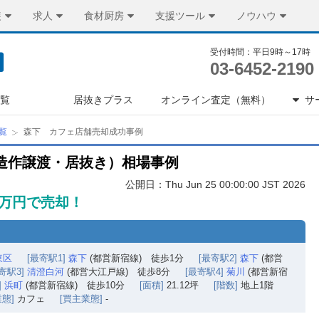
装
求人
食材厨房
支援ツール
ノウハウ
受付時間：平日9時～17時
03-6452-2190
一覧
居抜きプラス
オンライン査定（無料）
サ
覧
森下 カフェ店舗売却成功事例
造作譲渡・居抜き）相場事例
公開日：Thu Jun 25 00:00:00 JST 2026
0万円で売却！
東区
[最寄駅1]
森下
(都営新宿線) 徒歩1分
[最寄駅2]
森下
(都営
寄駅3]
清澄白河
(都営大江戸線) 徒歩8分
[最寄駅4]
菊川
(都営新宿
]
浜町
(都営新宿線) 徒歩10分
[面積]
21.12坪
[階数]
地上1階
態]
カフェ
[買主業態]
-