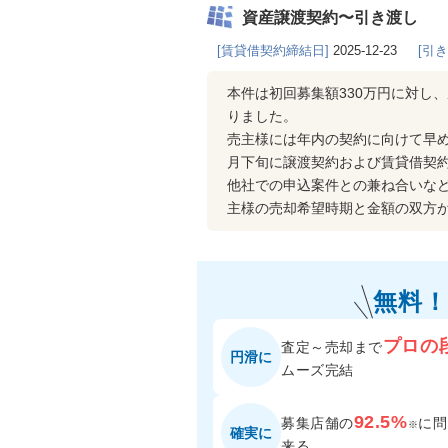
資産譲渡契約〜引き渡し
[賃貸借契約締結日]
2025-12-23
[引
本件は初回募集額330万円に対し
りました。
売主様には年内の契約に向けて早め
月下旬に譲渡契約および賃貸借契
他社での申込案件との兼ね合いな
主様の売却希望時期と金額の双方
無料！
プロの
査定～売却まで
円滑に
ムーズ完結
92.5%
募集店舗の
に
問
※
確実に
来る