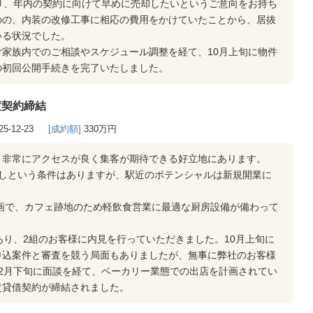
り、年内の契約に向けて早めに売却したいというご意向をお持ち
のの、内装の改修工事に相応の費用をかけていたことから、居抜
いる状況でした。
家族内でのご相談やスケジュール調整を経て、10月上旬に物件
の初回公開手続きを完了いたしました。
渡契約締結
25-12-23
[成約額]
330万円
、非常にアクセスが良く集客が期待できる好立地にあります。
スなしという条件はありますが、駅近のポテンシャルは新規開業に
6㎡の区画で、カフェ跡地のため軽飲食営業に最適な厨房設備が備わって
あり、2組のお客様に内見を行っていただきました。10月上旬に
申込案件と審査を競う局面もありましたが、無事に弊社のお客様
2月下旬に面談を経て、ベーカリー業態での出店を計画されてい
賃貸借契約が締結されました。