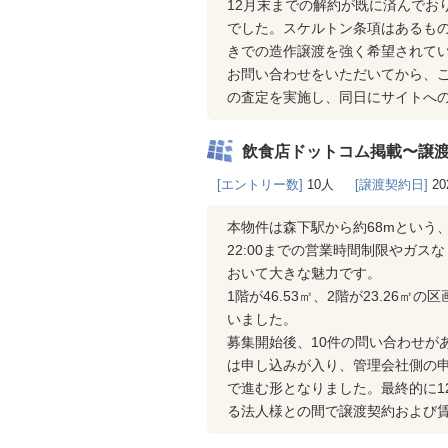
12月末までの解約が既に済んでお
でした。スケルトン条項はあるも
きでの造作譲渡を強く希望されて
お問い合わせをいただいてから、ご
の査定を実施し、同日にサイトへ
飲食店ドットコム掲載〜譲
[エントリー数]
10人
[譲渡契約日]
20
本物件は森下駅から約68mという
22:00までの営業時間制限やガ
おいて大きな魅力です。
1階が46.53㎡、2階が23.2
いました。
募集開始後、10件の問い合わせが
は申し込みが入り、管理会社側の
で進む形となりました。最終的に1
る法人様との間で譲渡契約および