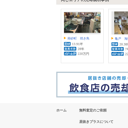
南砂町 焼き鳥
亀戸 海
13.91坪
20.3
28年
7
220万円
2
ホーム
無料査定のご依頼
居抜きプラスについて