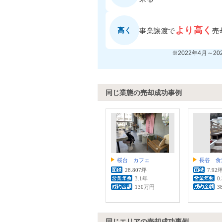
より高く
高く
事業譲渡で
売
※2022年4月～2
同じ業態の売却成功事例
桜台 カフェ
長谷 食
28.807坪
7.92
3.1年
0
130万円
3
同じエリアの売却成功事例