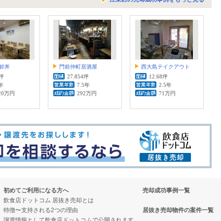
鮮丼
門前仲町居酒屋
西大島テイクアウト
8坪
27.854坪
12.68坪
年
7.5年
2.5年
20万円
292万円
71万円
初めてご利用になる方へ
売却成功事例一覧
飲食店ドットコム 居抜き売却とは
特徴〜支持される2つの理由
居抜き売却物件の案件一覧
譲渡情報として飲食店ドットコムで公開されます