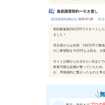
資産譲渡契約〜引き渡し
[賃貸借契約締結日]
2025-07-09
[引
初回募集額250万円でスタートした
ました！
売主様からは当初「150万円で着
のご希望額を70万円も上回る、大
サイト公開からわずか1ヶ月ほどで
飲食可能な設備が整っていたため
が、早期成約に繋がったものと考
プロの
査定～売却まで