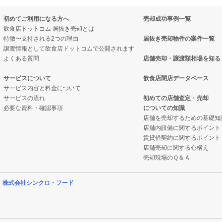
初めてご利用になる方へ
売却成功事例一覧
飲食店ドットコム 居抜き売却とは
特徴〜支持される2つの理由
居抜き売却物件の案件一覧
譲渡情報として飲食店ドットコムで公開されます
よくある質問
店舗売却・譲渡額相場を知る
サービスについて
飲食店閉店データベース
サービス内容と料金について
サービスの流れ
初めての店舗査定・売却
必要な資料・確認事項
についての知識
店舗を売却するための基礎知
店舗内設備に関するポイント
賃貸借契約に関するポイント
店舗売却に関する心構え
売却現場のＱ＆Ａ
営
株式会社シンクロ・フード