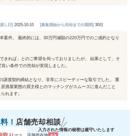
き渡し日]
2025-10-10
[募集開始から売却までの期間]
30日
本案件。 最終的には、30万円減額の220万円でのご成約となり
地できれば」とのご希望を伺っておりましたが、 結果として、そ
変良い条件での売却が実現しました。
の譲渡契約締結となり、非常にスピーディーな取引でした。 重
、居酒屋業態の買主様とのマッチングがスムーズに進んだこと
えられます。
無料！
店舗売却相談
入力された情報の秘密は厳守いたします
段取り
店舗所在地
でス
必須