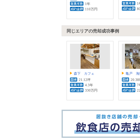
1
1年
8
110万円
同じエリアの売却成功事例
森下 カフェ
亀戸 海
21.12坪
20.3
4.3年
7
330万円
2