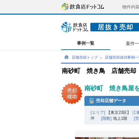
物件内
事例一覧
案件
店舗売却トップ
店舗売却成功事例一
南砂町 焼き鳥 店舗売却
南砂町 焼き鳥屋を
売却店舗データ
[エリア]
【東京23区】
江
坪
[階数]
地上1階
[