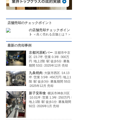
店舗売却のチェックポイント
の店舗売却チェックポイン
ト
＜高く売れる店舗とは？＞
最新の売却事例
京都河原町バー
/
京都市中京
区
/
23.7坪
/
営業 0.3年
/
300万
円
/
地上2階
/
駅 徒歩5分
/
募集
期間 53日
/
2025年12月 売却
九条焼肉
/
大阪市西区
/
14.13
坪
/
営業 3.5年
/
450万円
/
地上1
階
/
駅 徒歩3分
/
募集期間 55日
/
2025年12月 売却
新子安和食
/
横浜市神奈川区
/
10.01坪
/
営業 1.3年
/
250万円
/
地上1階
/
駅 徒歩1分
/
募集期間
92日
/
2026年1月 売却