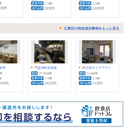
年
1.5年
1.5年
0万円
50万円
220万円
江東区の売却成功事例をもっと見る
鮮丼
門前仲町居酒屋
西大島テイクアウト
8坪
27.854坪
12.68坪
年
7.5年
2.5年
20万円
292万円
71万円