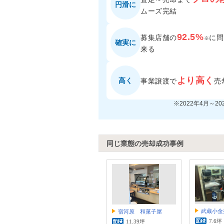
円滑に
ムーズ完結
92.5%
募集店舗の
に
問
※
確実に
来る
より高く
高く
事業譲渡で
売
※2022年4月～2
同じ業態の売却成功事例
武蔵小金
宿河原 和菓子屋
7.6坪
11.39坪