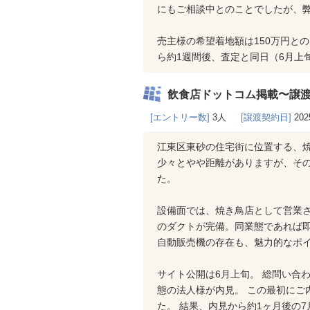
にもご相談中とのことでしたが、
売主様の希望着地額は150万円と
ら約1週間後、査定と同日（6月上
飲食店ドットコム掲載〜譲
[エントリー数]
3人
[譲渡契約日]
202
江東区東砂の住宅街に位置する、焼
少々とやや距離がありますが、そ
た。
設備面では、焼き鳥店として営業
のダクトが完備。同業態であれば即
自動販売機の存在も、魅力的なポ
サイト公開は6月上旬。 総問い合
態の法人様が内見。 この最初にご
た。 結果、内見から約1ヶ月後の