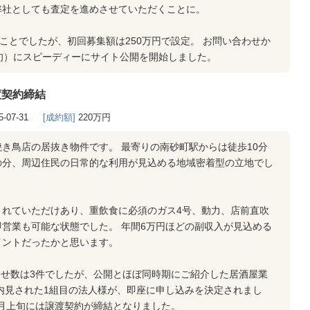
弊社としても査定を進めさせていただくことに。
のことでしたが、初回募集額は250万円で設定。 お問い合わせか
旬）にスピーディーにサイト公開を開始しました。
渡契約締結
5-07-31
[成約額]
220万円
き鳥店の居抜き物件です。 最寄りの南砂町駅からは徒歩10分
の分、周辺住民の日常的な利用が見込める地域密着型の立地でし
されていただけあり、重飲食に必須のガス4号、動力、店前直吹
営業も可能な状態でした。 年間6万円ほどの副収入が見込める
イントだったかと思います。
わせ数は3件でしたが、公開とほぼ同時期にご紹介した居酒屋業
内見された1組目の法人様が、即座に申し込みを決定されまし
7月上旬には譲渡契約が締結となりました。