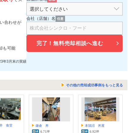
会社（店舗）名
任意
い合わせが
完了！
無料売却相談へ進む
却も可能
023年3月末の実績
その他の売却成功事例をもっと見る
井 食堂
鎌倉 丼
本鵠沼 丼屋
6.71坪
6.92坪