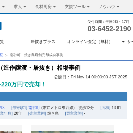
装
求人
食材厨房
支援ツール
ノウハウ
受付時間：平日9時～17時
03-6452-2190
一覧
居抜きプラス
オンライン査定（無料）
サ
覧
南砂町 焼き鳥店舗売却成功事例
（造作譲渡・居抜き）相場事例
公開日：Fri Nov 14 00:00:00 JST 2025
220万円で売却！
東区
[最寄駅1]
南砂町
(東京メトロ東西線) 徒歩12分
[面積]
13.91
営業年数]
28年
[売主業態]
焼き鳥
[買主業態]
-