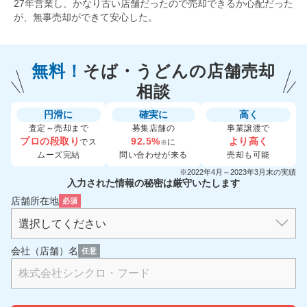
27年営業し、かなり古い店舗だったので売却できるか心配だった
が、無事売却ができて安心した。
無料！
そば・うどんの
店舗売却
相談
円滑に
確実に
高く
査定～売却まで
募集店舗の
事業譲渡で
プロの段取り
92.5%
より高く
でス
に
※
ムーズ完結
問い合わせが来る
売却も可能
※2022年4月～2023年3月末の実績
入力された情報の秘密は厳守いたします
店舗所在地
必須
会社（店舗）名
任意