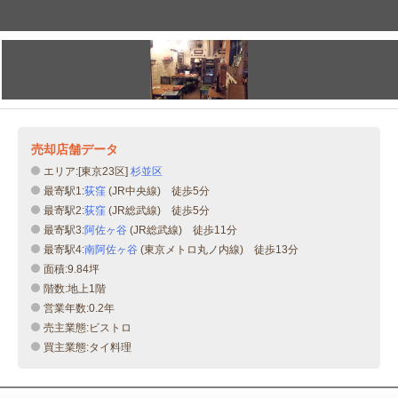
売却店舗データ
エリア:[東京23区]
杉並区
最寄駅1:
荻窪
(JR中央線) 徒歩5分
最寄駅2:
荻窪
(JR総武線) 徒歩5分
最寄駅3:
阿佐ヶ谷
(JR総武線) 徒歩11分
最寄駅4:
南阿佐ヶ谷
(東京メトロ丸ノ内線) 徒歩13分
面積:9.84坪
階数:地上1階
営業年数:0.2年
売主業態:ビストロ
買主業態:タイ料理