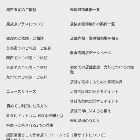
無料査定のご依頼
売却成功事例一覧
居抜きプラスについて
居抜き売却物件の案件一覧
売却のご依頼・ご相談
店舗売却・譲渡額相場を知る
首都圏でのご相談・ご依頼
飲食店閉店データベース
関西でのご相談・ご依頼
初めての店舗査定・売却についての知
東海でのご相談・ご依頼
識
九州でのご相談・ご依頼
店舗を売却するための基礎知識
ニュースリリース
店舗内設備に関するポイント
賃貸借契約に関するポイント
初めてご利用になる方へ
店舗売却に関する心構え
飲食店ドットコム 居抜き売却とは
売却現場のＱ＆Ａ
特徴〜支持される2つの理由
譲渡情報として飲食店ドットコムで公
［当サイトについて］
開されます