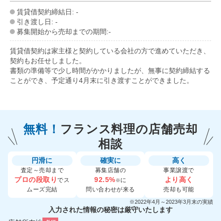
賃貸借契約締結日: -
引き渡し日: -
募集開始から売却までの期間:-
賃貸借契約は家主様と契約している会社の方で進めていただき、
契約もお任せしました。
書類の準備等で少し時間がかかりましたが、無事に契約締結する
ことができ、予定通り4月末に引き渡すことができました。
無料！
フランス料理の
店舗売却
相談
円滑に
確実に
高く
査定～売却まで
募集店舗の
事業譲渡で
プロの段取り
92.5%
より高く
でス
に
※
ムーズ完結
問い合わせが来る
売却も可能
※2022年4月～2023年3月末の実績
入力された情報の秘密は厳守いたします