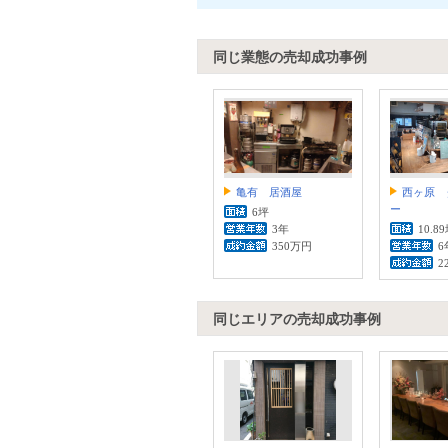
同じ業態の売却成功事例
亀有 居酒屋
西ヶ原 
ー
6坪
3年
10.8
350万円
6
2
同じエリアの売却成功事例