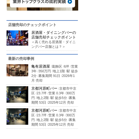
店舗売却のチェックポイント
居酒屋・ダイニングバーの
店舗売却チェックポイント
＜高く売れる居酒屋・ダイニ
ングバー店舗とは？＞
最新の売却事例
亀有居酒屋
/
葛飾区
/
6坪
/
営業
3年
/
350万円
/
地上1階
/
駅 徒歩
2分
/
募集期間 91日
/
2026年1
月 売却
京都河原町バー
/
京都市中京
区
/
23.7坪
/
営業 0.3年
/
300万
円
/
地上2階
/
駅 徒歩5分
/
募集
期間 53日
/
2025年12月 売却
京都河原町バー
/
京都市中京
区
/
23.7坪
/
営業 0.3年
/
300万
円
/
地上2階
/
駅 徒歩5分
/
募集
期間 53日
/
2025年12月 売却