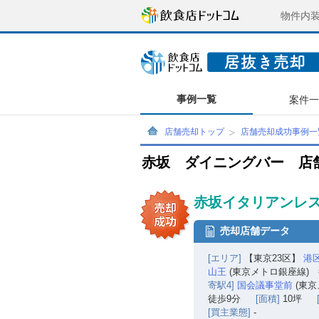
物件内
事例一覧
案件
店舗売却トップ
店舗売却成功事例一
赤坂 ダイニングバー 店
赤坂イタリアンレス
売却店舗データ
[エリア]
【東京23区】
港
山王
(東京メトロ銀座線) 
寄駅4]
国会議事堂前
(東京
徒歩9分
[面積]
10坪
[買主業態]
-