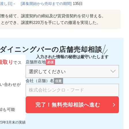
き渡し日]
-
[募集開始から売却までの期間]
135日
調整を経て、譲渡契約の締結及び賃貸借契約を切り替える。
とができ、譲渡料220万を手にしての撤退を実現した。
・ダイニングバーの
店舗売却相談
入力された情報の秘密は厳守いたします
段取り
店舗所在地
でス
必須
会社（店舗）名
任意
い合わせが
完了！
無料売却相談へ進む
却も可能
023年3月末の実績