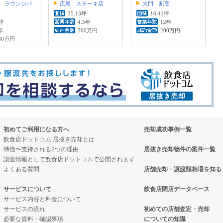
 ラウンジバ
広尾 ステーキ店
大門 割烹
35.13坪
16.41坪
2坪
4.5年
12年
年
300万円
200万円
80万円
初めてご利用になる方へ
売却成功事例一覧
飲食店ドットコム 居抜き売却とは
特徴〜支持される2つの理由
居抜き売却物件の案件一覧
譲渡情報として飲食店ドットコムで公開されます
よくある質問
店舗売却・譲渡額相場を知る
サービスについて
飲食店閉店データベース
サービス内容と料金について
サービスの流れ
初めての店舗査定・売却
必要な資料・確認事項
についての知識