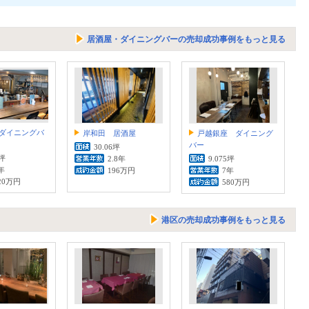
居酒屋・ダイニングバーの売却成功事例をもっと見る
ダイニングバ
岸和田 居酒屋
戸越銀座 ダイニング
バー
30.06坪
9坪
2.8年
9.075坪
年
196万円
7年
20万円
580万円
港区の売却成功事例をもっと見る