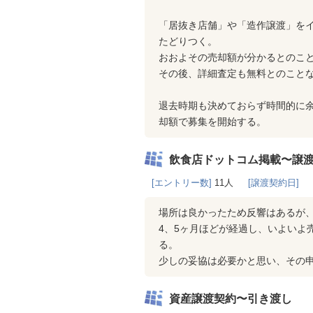
「居抜き店舗」や「造作譲渡」をイ
たどりつく。
おおよその売却額が分かるとのこ
その後、詳細査定も無料とのこと
退去時期も決めておらず時間的に
却額で募集を開始する。
飲食店ドットコム掲載〜譲
[エントリー数]
11人
[譲渡契約日]
場所は良かったため反響はあるが
4、5ヶ月ほどが経過し、いよいよ
る。
少しの妥協は必要かと思い、その
資産譲渡契約〜引き渡し