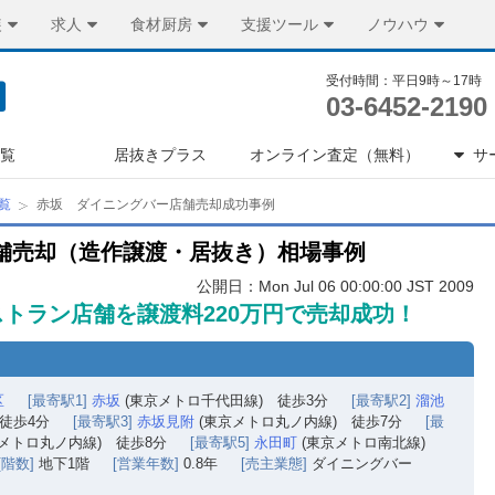
装
求人
食材厨房
支援ツール
ノウハウ
受付時間：平日9時～17時
03-6452-2190
一覧
居抜きプラス
オンライン査定（無料）
サ
覧
赤坂 ダイニングバー店舗売却成功事例
舗売却（造作譲渡・居抜き）相場事例
公開日：Mon Jul 06 00:00:00 JST 2009
トラン店舗を譲渡料220万円で売却成功！
区
[最寄駅1]
赤坂
(東京メトロ千代田線) 徒歩3分
[最寄駅2]
溜池
徒歩4分
[最寄駅3]
赤坂見附
(東京メトロ丸ノ内線) 徒歩7分
[最
メトロ丸ノ内線) 徒歩8分
[最寄駅5]
永田町
(東京メトロ南北線)
[階数]
地下1階
[営業年数]
0.8年
[売主業態]
ダイニングバー