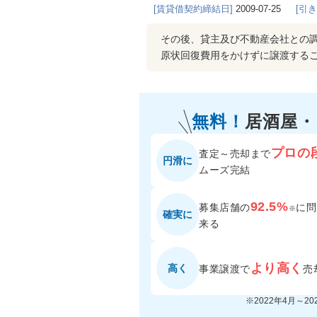
[賃貸借契約締結日]
2009-07-25
[引
その後、貸主及び不動産会社との
原状回復費用をかけずに譲渡するこ
無料！
居酒屋
プロの
査定～売却まで
円滑に
ムーズ完結
92.5%
募集店舗の
に
問
※
確実に
来る
より高く
高く
事業譲渡で
売
※2022年4月～2