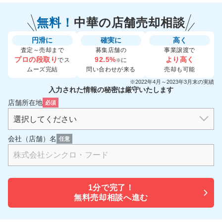
無料！
中華の
店舗売却相談
円滑に
確実に
高く
査定～売却まで
募集店舗の
事業譲渡で
プロの段取り
92.5%
より高く
でス
に
※
ムーズ完結
問い合わせが来る
売却も可能
※2022年4月～2023年3月末の実績
入力された情報の秘密は厳守いたします
店舗所在地
必須
会社（店舗）名
任意
1分で
完了！
無料売却相談へ進む