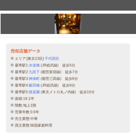
売却店舗データ
エリア:[東京23区]
千代田区
最寄駅1:
水道橋
(JR総武線) 徒歩5分
最寄駅2:
九段下
(都営新宿線) 徒歩7分
最寄駅3:
神保町
(都営三田線) 徒歩8分
最寄駅4:
飯田橋
(JR総武線) 徒歩9分
最寄駅5:
後楽園
(東京メトロ丸ノ内線) 徒歩10分
面積:19.1坪
階数:地上1階
営業年数:0.6年
売主業態:中華
買主業態:韓国家庭料理