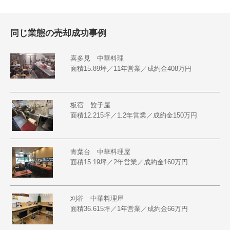
同じ業態の売却成功事例
喜多見 中華料理
面積15.89坪／11年営業／成約金408万円
板宿 餃子屋
面積12.215坪／1.2年営業／成約金150万円
青葉台 中華料理屋
面積15.19坪／2年営業／成約金160万円
刈谷 中華料理屋
面積36.615坪／1年営業／成約金66万円