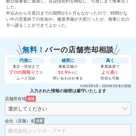
数日後審査に通過し、賃貸借契約を締結し、引渡しまで無事完了
した。
申込みから引渡日までの期間が1ヶ月もなかったので、時間がな
い中の営業終了の告知や、撤退準備が大変だったが、無事に次の
方へ譲ることができてよかった。
無料！
バーの
店舗売却相談
円滑に
確実に
高く
査定～売却まで
募集店舗の
事業譲渡で
プロの段取り
92.5%
より高く
でス
に
※
ムーズ完結
問い合わせが来る
売却も可能
※2022年4月～2023年3月末の実績
入力された情報の秘密は厳守いたします
店舗所在地
必須
会社（店舗）名
任意