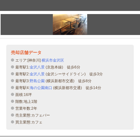
売却店舗データ
エリア:[神奈川]
横浜市金沢区
最寄駅1:
金沢八景
(京急本線) 徒歩6分
最寄駅2:
金沢八景
(金沢シーサイドライン) 徒歩3分
最寄駅3:
野島公園
(横浜新都市交通) 徒歩8分
最寄駅4:
海の公園南口
(横浜新都市交通) 徒歩14分
面積:16坪
階数:地上1階
営業年数:2年
売主業態:カフェバー
買主業態:カフェ