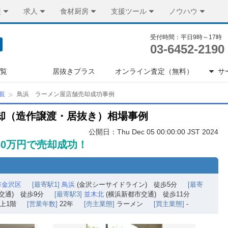
装
求人
食材厨房
支援ツール
ノウハウ
受付時間：平日9時～17時
03-6452-2190
一覧
居抜きプラス
オンライン査定（無料）
サ
覧
鳥浜 ラーメン屋店舗売却成功事例
却（造作譲渡・居抜き）相場事例
公開日：Thu Dec 05 00:00:00 JST 2024
60万円で売却成功！
市金沢区
[最寄駅1]
鳥浜
(金沢シーサイドライン) 徒歩5分
[最寄
交通) 徒歩9分
[最寄駅3]
並木北
(横浜新都市交通) 徒歩11分
上1階
[営業年数]
22年
[売主業態]
ラーメン
[買主業態]
-