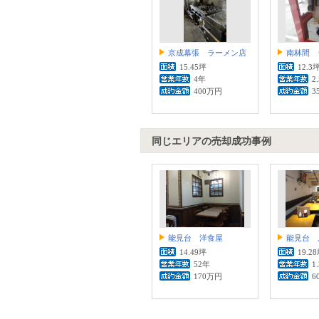
京成幕張 ラーメン店
南林間 
15.45坪
12.3
4年
2
400万円
3
同じエリアの売却成功事例
能見台 洋食屋
能見台 
14.49坪
19.2
52年
1
170万円
6