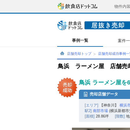
物件内
事例一覧
案件
店舗売却トップ
店舗売却成功事例一
鳥浜 ラーメン屋 店舗売
鳥浜 ラーメン屋を
売却店舗データ
[エリア]
【神奈川】
横浜
駅2]
南部市場
(横浜新都市
[面積]
28.86坪
[階数]
地