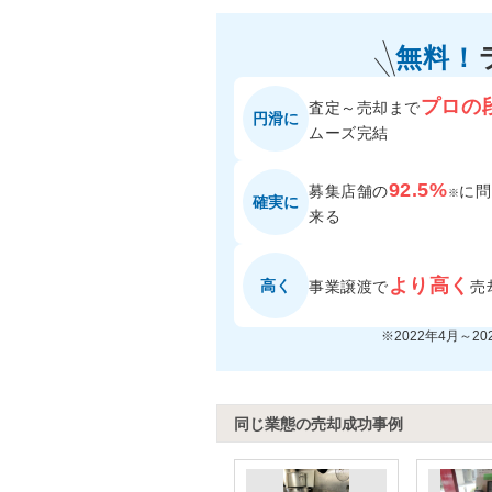
無料！
プロの
査定～売却まで
円滑に
ムーズ完結
92.5%
募集店舗の
に
問
※
確実に
来る
より高く
高く
事業譲渡で
売
※2022年4月～2
同じ業態の売却成功事例