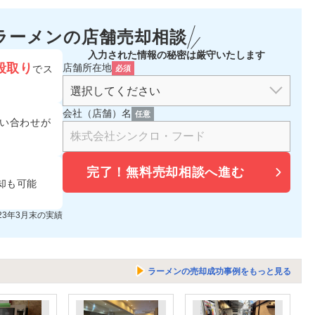
ラーメンの
店舗売却相談
入力された情報の秘密は厳守いたします
段取り
店舗所在地
でス
必須
会社（店舗）名
任意
い合わせが
完了！
無料売却相談へ進む
却も可能
023年3月末の実績
ラーメンの売却成功事例をもっと見る