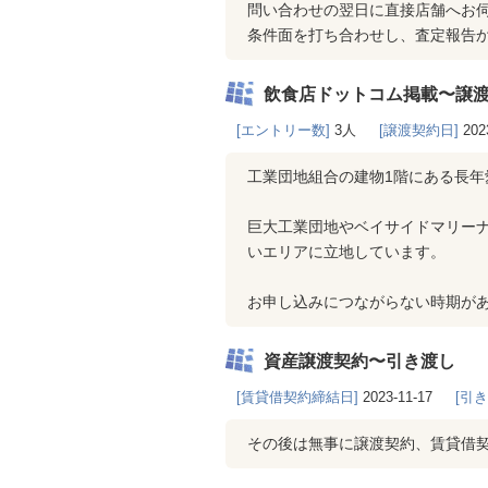
問い合わせの翌日に直接店舗へお
条件面を打ち合わせし、査定報告
飲食店ドットコム掲載〜譲
[エントリー数]
3人
[譲渡契約日]
202
工業団地組合の建物1階にある長年
巨大工業団地やベイサイドマリー
いエリアに立地しています。
お申し込みにつながらない時期が
資産譲渡契約〜引き渡し
[賃貸借契約締結日]
2023-11-17
[引
その後は無事に譲渡契約、賃貸借