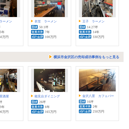
ラーメン
衣笠 ラーメン
王子 ラーメン
坪
50.1坪
14.27坪
.5年
7年
14年
50万円
100万円
330万円
横浜市金沢区の売却成功事例をもっと見る
金沢八景 カフェバー
居酒屋
能見台ダイニング
16坪
8坪
26坪
2年
.3年
6年
250万円
00万円
165万円