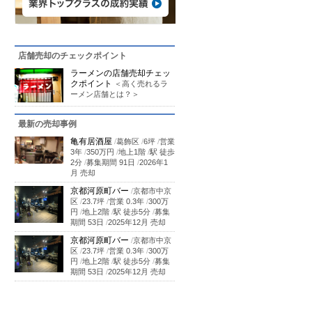
店舗売却のチェックポイント
ラーメンの店舗売却チェッ
クポイント
＜高く売れるラ
ーメン店舗とは？＞
最新の売却事例
亀有居酒屋
/
葛飾区
/
6坪
/
営業
3年
/
350万円
/
地上1階
/
駅 徒歩
2分
/
募集期間 91日
/
2026年1
月 売却
京都河原町バー
/
京都市中京
区
/
23.7坪
/
営業 0.3年
/
300万
円
/
地上2階
/
駅 徒歩5分
/
募集
期間 53日
/
2025年12月 売却
京都河原町バー
/
京都市中京
区
/
23.7坪
/
営業 0.3年
/
300万
円
/
地上2階
/
駅 徒歩5分
/
募集
期間 53日
/
2025年12月 売却