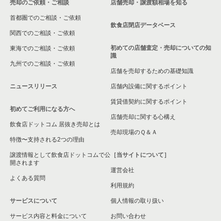
売却のご依頼・ご相談
店舗売却・譲渡額相場を知る
東京23区の居酒屋・ダイニングバーの居抜き売却物件の案件一
千代田区のバーの居抜き売却物件の案件一覧
首都圏でのご相談・ご依頼
覧
飲食店閉店データベース
千代田区の居酒屋・ダイニングバーの居抜き売却物件の案件一
関西でのご相談・ご依頼
東京23区の専門料理の居抜き売却物件の案件一覧
覧
初めての店舗査定・売却についての知
東海でのご相談・ご依頼
識
東京23区の和食の居抜き売却物件の案件一覧
千代田区の和食の居抜き売却物件の案件一覧
九州でのご相談・ご依頼
店舗を売却するための基礎知識
東京23区の洋食の居抜き売却物件の案件一覧
千代田区の洋食の居抜き売却物件の案件一覧
ニュースリリース
店舗内設備に関するポイント
賃貸借契約に関するポイント
東京23区のその他の居抜き売却物件の案件一覧
千代田区のその他の居抜き売却物件の案件一覧
初めてご利用になる方へ
店舗売却に関する心構え
飲食店ドットコム 居抜き売却とは
売却現場のＱ＆Ａ
特徴〜支持される2つの理由
譲渡情報として飲食店ドットコムで公
［当サイトについて］
開されます
運営会社
よくある質問
利用規約
サービスについて
個人情報の取り扱い
サービス内容と料金について
お問い合わせ