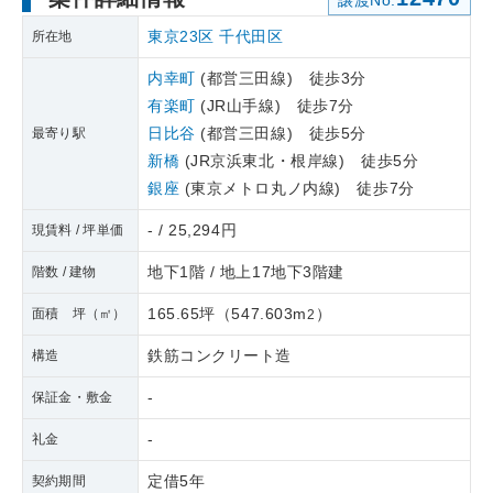
譲渡No.
東京23区
千代田区
所在地
内幸町
(都営三田線) 徒歩3分
有楽町
(JR山手線) 徒歩7分
日比谷
(都営三田線) 徒歩5分
最寄り駅
新橋
(JR京浜東北・根岸線) 徒歩5分
銀座
(東京メトロ丸ノ内線) 徒歩7分
- / 25,294円
現賃料 / 坪単価
地下1階 / 地上17地下3階建
階数 / 建物
165.65坪
（
547.603m
）
面積 坪（㎡）
2
鉄筋コンクリート造
構造
-
保証金・敷金
-
礼金
定借5年
契約期間