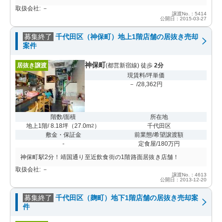
取扱会社: －
譲渡No.：5414
公開日：2015-03-27
募集終了
千代田区（神保町）地上1階店舗の居抜き売却
案件
神保町
居抜き譲渡
(都営新宿線) 徒歩
2分
現賃料/坪単価
－ /28,362円
階数/面積
所在地
地上1階/ 8.18坪
（
27.0m
）
千代田区
2
敷金・保証金
前業態/希望譲渡額
-
定食屋/180万円
神保町駅2分！靖国通り至近飲食街の1階路面居抜き店舗！
取扱会社: －
譲渡No.：4613
公開日：2013-12-20
募集終了
千代田区（麹町）地下1階店舗の居抜き売却案
件