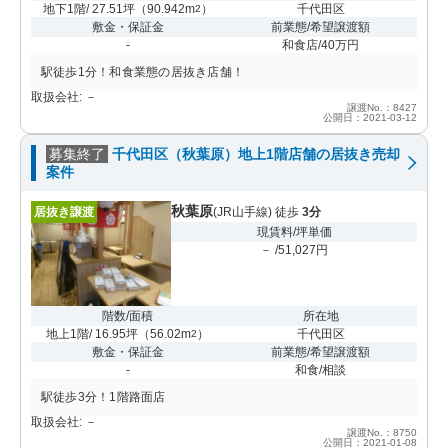
地下1階/ 27.51坪
（
90.942m
）
千代田区
2
敷金・保証金
前業態/希望譲渡額
-
和食店/40万円
駅徒歩1分！和食業態の居抜き店舗！
取扱会社: －
譲渡No.：8427
公開日：2021-03-12
募集終了
千代田区（秋葉原）地上1階店舗の居抜き売却
案件
秋葉原
居抜き譲渡
(JR山手線) 徒歩
3分
現賃料/坪単価
－ /51,027円
階数/面積
所在地
地上1階/ 16.95坪
（
56.02m
）
千代田区
2
敷金・保証金
前業態/希望譲渡額
-
和食/相談
駅徒歩3分！1階路面店
取扱会社: －
譲渡No.：8750
公開日：2021-01-08