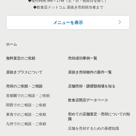
受付時間 9時～17時（土・日・祝祭日を除く）
東京23区の和食の居抜き売却物件の案件一覧
千代田区の和食の居抜き売却物件の案件一覧
飲食店ドットコム 居抜き売却担当者まで
墨田区の飲食店の居抜き売却物件の案件一覧
東京23区の洋食の居抜き売却物件の案件一覧
千代田区の洋食の居抜き売却物件の案件一覧
品川区の飲食店の居抜き売却物件の案件一覧
メニューを表示
東京23区のその他の居抜き売却物件の案件一覧
千代田区のその他の居抜き売却物件の案件一覧
大田区の飲食店の居抜き売却物件の案件一覧
ホーム
荒川区の飲食店の居抜き売却物件の案件一覧
無料査定のご依頼
売却成功事例一覧
中野区の飲食店の居抜き売却物件の案件一覧
居抜きプラスについて
居抜き売却物件の案件一覧
売却のご依頼・ご相談
店舗売却・譲渡額相場を知る
首都圏でのご相談・ご依頼
飲食店閉店データベース
関西でのご相談・ご依頼
初めての店舗査定・売却についての知
東海でのご相談・ご依頼
識
九州でのご相談・ご依頼
店舗を売却するための基礎知識