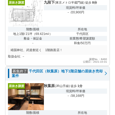
九段下
居抜き譲渡
(東京メトロ半蔵門線) 徒歩
8分
現賃料/坪単価
－ /20,900円
階数/面積
所在地
地上1階/ 21坪
（
69.421m
）
千代田区
2
敷金・保証金
前業態/希望譲渡額
-
和食/50万円
靖国神社、武道館近く 1階路面店！
取扱会社: －
譲渡No.：8460
公開日：2021-10-31
募集終了
千代田区（秋葉原）地下1階店舗の居抜き売却
案件
秋葉原
居抜き譲渡
(JR山手線) 徒歩
1分
現賃料/坪単価
－ /38,168円
階数/面積
所在地