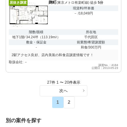
麹町
居抜き譲渡
(東京メトロ有楽町線) 徒歩
5分
現賃料/坪単価
－ /18,049円
階数/面積
所在地
地下1階/ 34.24坪
（
113.19m
）
千代田区
2
敷金・保証金
前業態/希望譲渡額
-
和食/300万円
2駅アクセス良好、店内美装の和食店譲渡情報です！
取扱会社: －
譲渡No.：4184
公開日：2013-05-23
27
1
20
件
〜
件表示
次へ
1
2
別の案件を探す