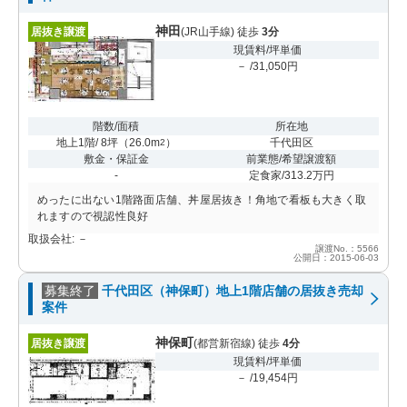
神田
居抜き譲渡
(JR山手線) 徒歩
3分
現賃料/坪単価
－ /31,050円
階数/面積
所在地
地上1階/ 8坪
（
26.0m
）
千代田区
2
敷金・保証金
前業態/希望譲渡額
-
定食家/313.2万円
めったに出ない1階路面店舗、丼屋居抜き！角地で看板も大きく取
れますので視認性良好
取扱会社: －
譲渡No.：5566
公開日：2015-06-03
募集終了
千代田区（神保町）地上1階店舗の居抜き売却
案件
神保町
居抜き譲渡
(都営新宿線) 徒歩
4分
現賃料/坪単価
－ /19,454円