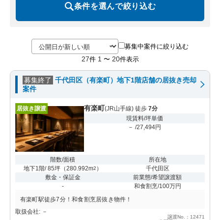
条件を選んで絞り込む
募集中案件に絞り込む
27
1
20
件
〜
件表示
募集終了
千代田区（有楽町）地下1階店舗の居抜き売却
案件
有楽町
居抜き譲渡
(JR山手線) 徒歩
7分
現賃料/坪単価
－ /27,494円
階数/面積
所在地
地下1階/ 85坪
（
280.992m
）
千代田区
2
敷金・保証金
前業態/希望譲渡額
-
和食割烹/100万円
有楽町駅徒歩7分！和食割烹居抜き物件！
取扱会社: －
譲渡No.：12471