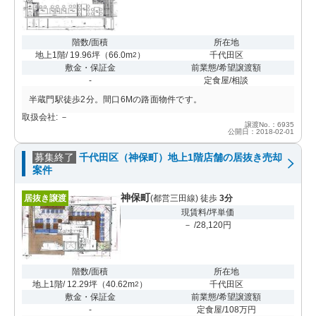
階数/面積
所在地
地上1階/ 19.96坪
（
66.0m
）
千代田区
2
敷金・保証金
前業態/希望譲渡額
-
定食屋/相談
半蔵門駅徒歩2分。間口6Mの路面物件です。
取扱会社: －
譲渡No.：6935
公開日：2018-02-01
募集終了
千代田区（神保町）地上1階店舗の居抜き売却
案件
神保町
居抜き譲渡
(都営三田線) 徒歩
3分
現賃料/坪単価
－ /28,120円
階数/面積
所在地
地上1階/ 12.29坪
（
40.62m
）
千代田区
2
敷金・保証金
前業態/希望譲渡額
-
定食屋/108万円