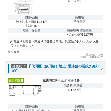
－ /23,776円
階数/面積
所在地
地上1-地上2階/ 11.81坪
千代田区
（
39.04m
）
2
敷金・保証金
前業態/希望譲渡額
-
とんかつ屋/162万円
外堀通りと出世不動通りの交差点角地。視認性の良いとんかつ屋
居抜きが出ました。
取扱会社: －
譲渡No.：7766
公開日：2019-04-26
募集終了
千代田区（飯田橋）地上1階店舗の居抜き売却
案件
飯田橋
居抜き譲渡
(JR中央線) 徒歩
3分
現賃料/坪単価
－ /21,446円
階数/面積
所在地
地上1階/ 12.59坪
（
41.64m
）
千代田区
2