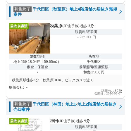
募集終了
千代田区（秋葉原）地上4階店舗の居抜き売却
案件
秋葉原
居抜き譲渡
(JR山手線) 徒歩
3分
現賃料/坪単価
－ /25,200円
階数/面積
所在地
地上4階/ 18.04坪
（
59.65m
）
千代田区
2
敷金・保証金
前業態/希望譲渡額
-
和食/250万円
秋葉原駅徒歩3分！秋葉原UDX、ビックカメラ近く
取扱会社: －
譲渡No.：8549
公開日：2020-09-07
募集終了
千代田区（神田）地上1-地上2階店舗の居抜き
売却案件
神田
居抜き譲渡
(JR山手線) 徒歩
5分
現賃料/坪単価