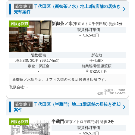
募集終了
千代田区（新御茶ノ水）地上3階店舗の居抜き
売却案件
新御茶ノ水
居抜き譲渡
(東京メトロ千代田線) 徒歩
2分
現賃料/坪単価
－ /16,542円
階数/面積
所在地
地上3階/ 30坪
（
99.174m
）
千代田区
2
敷金・保証金
前業態/希望譲渡額
-
和食/250万円
新御茶ノ水駅至近、オフィス街の和食店居抜き店舗です。
取扱会社: －
譲渡No.：7081
公開日：2018-04-23
募集終了
千代田区（半蔵門）地上1階店舗の居抜き売却
案件
半蔵門
居抜き譲渡
(東京メトロ半蔵門線) 徒歩
2分
現賃料/坪単価
－ /26,513円