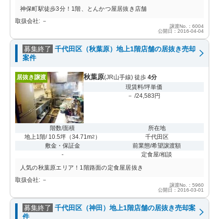
神保町駅徒歩3分！1階、とんかつ屋居抜き店舗
取扱会社: －
譲渡No.：6004
公開日：2016-04-04
募集終了
千代田区（秋葉原）地上1階店舗の居抜き売却
案件
秋葉原
居抜き譲渡
(JR山手線) 徒歩
4分
現賃料/坪単価
－ /24,583円
階数/面積
所在地
地上1階/ 10.5坪
（
34.71m
）
千代田区
2
敷金・保証金
前業態/希望譲渡額
-
定食屋/相談
人気の秋葉原エリア！1階路面の定食屋居抜き
取扱会社: －
譲渡No.：5960
公開日：2016-03-01
募集終了
千代田区（神田）地上1階店舗の居抜き売却案
件