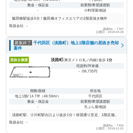
敷金・保証金
前業態/希望譲渡額
-
小料理屋/相談
飯田橋駅徒歩3分！飯田橋オフィスエリアの1階居抜き物件
取扱会社: －
譲渡No.：7767
公開日：2019-03-26
募集終了
千代田区（淡路町）地上1階店舗の居抜き売却
案件
淡路町
居抜き譲渡
(東京メトロ丸ノ内線) 徒歩
1分
現賃料/坪単価
－ /36,735円
階数/面積
所在地
地上1階/ 14.7坪
（
48.59m
）
千代田区
2
敷金・保証金
前業態/希望譲渡額
-
天ぷら屋/相談
淡路町駅、小川町駅出口より徒歩1分！靖国通り至近、1階店舗。
取扱会社: －
譲渡No.：7354
公開日：2018-11-01