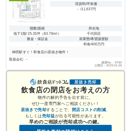
現賃料/坪単価
－ /11,637円
階数/面積
所在地
地下1階/ 25.35坪
（
83.79m
）
千代田区
2
敷金・保証金
前業態/希望譲渡額
-
和食/400万円
神田駅すぐ！和食店の居抜き物件！
取扱会社: －
譲渡No.：9780
公開日：2025-01-26
飲食店の閉店をお考えの方
物件の解約予告を出す前に、
ぜひ一度専門家へご相談ください！
居抜きで売却
することで、
閉店コストの削減
、
もしくは
売却益
が出る可能性があります。
早めのご相談が売却成功への鍵。