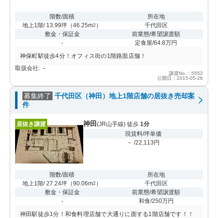
階数/面積
所在地
地上1階/ 13.99坪
（
46.25m
）
千代田区
2
敷金・保証金
前業態/希望譲渡額
-
定食屋/64.8万円
神保町駅徒歩4分！オフィス街の1階路面店舗！
取扱会社: －
譲渡No.：5552
公開日：2015-05-26
募集終了
千代田区（神田）地上1階店舗の居抜き売却案
件
神田
居抜き譲渡
(JR山手線) 徒歩
1分
現賃料/坪単価
－ /22,113円
階数/面積
所在地
地上1階/ 27.24坪
（
90.06m
）
千代田区
2
敷金・保証金
前業態/希望譲渡額
-
和食/250万円
神田駅徒歩1分！和食料理店舗で大通りに面する1階店舗です！！