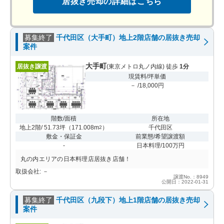
居抜き売却の詳細はこちら
募集終了
千代田区（大手町）地上2階店舗の居抜き売却
案件
大手町
居抜き譲渡
(東京メトロ丸ノ内線) 徒歩
1分
現賃料/坪単価
－ /18,000円
階数/面積
所在地
地上2階/ 51.73坪
（
171.008m
）
千代田区
2
敷金・保証金
前業態/希望譲渡額
-
日本料理/100万円
丸の内エリアの日本料理店居抜き店舗！
取扱会社: －
譲渡No.：8949
公開日：2022-01-31
募集終了
千代田区（九段下）地上1階店舗の居抜き売却
案件