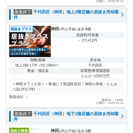
公開日：2026-05-13
募集終了
千代田区（神田）地上2階店舗の居抜き売却案
件
神田
居抜きプラス
(JR山手線) 徒歩
6分
現賃料/坪単価
－ /23,412円
階数/面積
所在地
地上2階/ 17坪
（
56.198m
）
千代田区
2
敷金・保証金
前業態/希望譲渡額
-
とんかつ/350万円
＜神田オフィス街！＞角地にて視認性良好！神田の和食・とんか
つ店(2F/17坪)
取扱会社: －
譲渡No.：11981
公開日：2025-10-22
募集終了
千代田区（神田）地下1階店舗の居抜き売却案
件
神田
居抜き譲渡
(JR山手線) 徒歩
3分