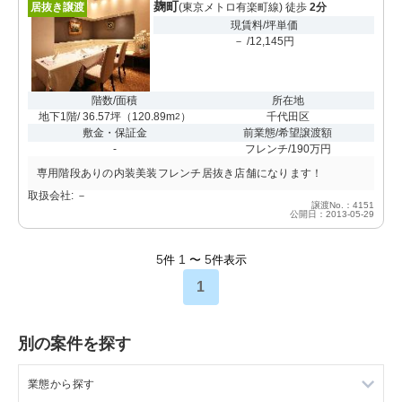
麹町
居抜き譲渡
(東京メトロ有楽町線) 徒歩
2分
現賃料/坪単価
－ /12,145円
階数/面積
所在地
地下1階/ 36.57坪
（
120.89m
）
千代田区
2
敷金・保証金
前業態/希望譲渡額
-
フレンチ/190万円
専用階段ありの内装美装フレンチ居抜き店舗になります！
取扱会社: －
譲渡No.：4151
公開日：2013-05-29
5
1
5
件
〜
件表示
1
別の案件を探す
業態から探す