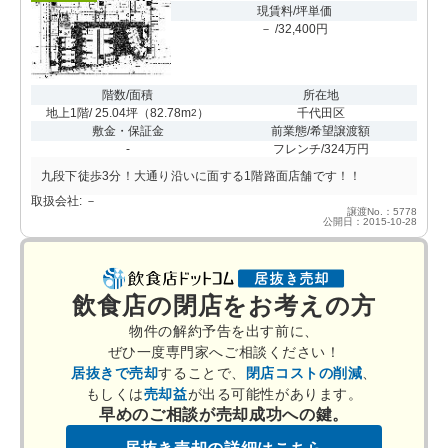
現賃料/坪単価
－ /32,400円
階数/面積
所在地
地上1階/ 25.04坪
（
82.78m
）
千代田区
2
敷金・保証金
前業態/希望譲渡額
-
フレンチ/324万円
九段下徒歩3分！大通り沿いに面する1階路面店舗です！！
取扱会社: －
譲渡No.：5778
公開日：2015-10-28
飲食店の閉店をお考えの方
物件の解約予告を出す前に、
ぜひ一度専門家へご相談ください！
居抜きで売却
することで、
閉店コストの削減
、
もしくは
売却益
が出る可能性があります。
早めのご相談が売却成功への鍵。