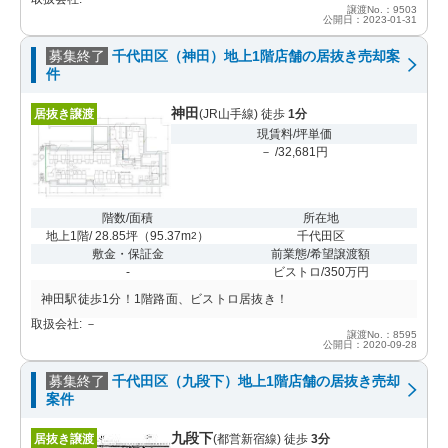
譲渡No.：9503
公開日：2023-01-31
募集終了
千代田区（神田）地上1階店舗の居抜き売却案
件
神田
居抜き譲渡
(JR山手線) 徒歩
1分
現賃料/坪単価
－ /32,681円
階数/面積
所在地
地上1階/ 28.85坪
（
95.37m
）
千代田区
2
敷金・保証金
前業態/希望譲渡額
-
ビストロ/350万円
神田駅徒歩1分！1階路面、ビストロ居抜き！
取扱会社: －
譲渡No.：8595
公開日：2020-09-28
募集終了
千代田区（九段下）地上1階店舗の居抜き売却
案件
九段下
居抜き譲渡
(都営新宿線) 徒歩
3分