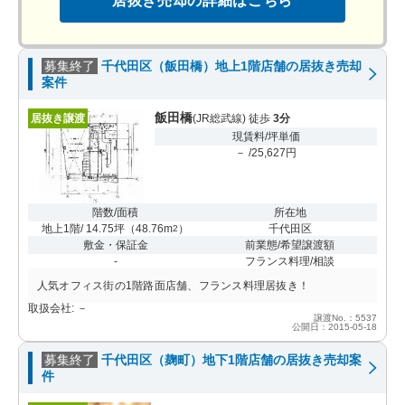
居抜き売却の詳細はこちら
募集終了
千代田区（飯田橋）地上1階店舗の居抜き売却
案件
飯田橋
居抜き譲渡
(JR総武線) 徒歩
3分
現賃料/坪単価
－ /25,627円
階数/面積
所在地
地上1階/ 14.75坪
（
48.76m
）
千代田区
2
敷金・保証金
前業態/希望譲渡額
-
フランス料理/相談
人気オフィス街の1階路面店舗、フランス料理居抜き！
取扱会社: －
譲渡No.：5537
公開日：2015-05-18
募集終了
千代田区（麹町）地下1階店舗の居抜き売却案
件