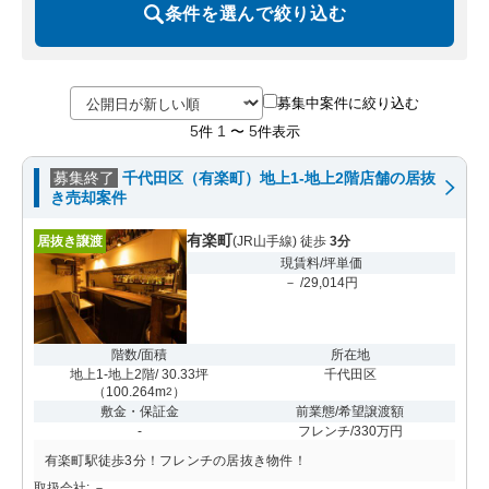
条件を選んで絞り込む
募集中案件に絞り込む
5
1
5
件
〜
件表示
募集終了
千代田区（有楽町）地上1-地上2階店舗の居抜
き売却案件
有楽町
居抜き譲渡
(JR山手線) 徒歩
3分
現賃料/坪単価
－ /29,014円
階数/面積
所在地
地上1-地上2階/ 30.33坪
千代田区
（
100.264m
）
2
敷金・保証金
前業態/希望譲渡額
-
フレンチ/330万円
有楽町駅徒歩3分！フレンチの居抜き物件！
取扱会社: －