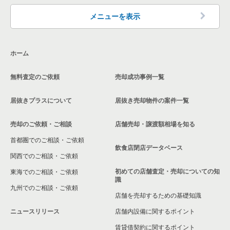
東京23区の洋食の居抜き売却物件の案件一覧
千代田区の洋食の居抜き売却物件の案件一覧
品川区の飲食店の居抜き売却物件の案件一覧
メニューを表示
東京23区のその他の居抜き売却物件の案件一覧
千代田区のその他の居抜き売却物件の案件一覧
大田区の飲食店の居抜き売却物件の案件一覧
ホーム
荒川区の飲食店の居抜き売却物件の案件一覧
無料査定のご依頼
売却成功事例一覧
中野区の飲食店の居抜き売却物件の案件一覧
居抜きプラスについて
居抜き売却物件の案件一覧
売却のご依頼・ご相談
店舗売却・譲渡額相場を知る
首都圏でのご相談・ご依頼
飲食店閉店データベース
関西でのご相談・ご依頼
初めての店舗査定・売却についての知
東海でのご相談・ご依頼
識
九州でのご相談・ご依頼
店舗を売却するための基礎知識
ニュースリリース
店舗内設備に関するポイント
賃貸借契約に関するポイント