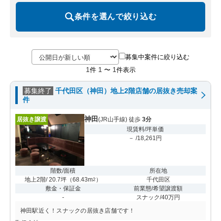
条件を選んで絞り込む
募集中案件に絞り込む
1
1
1
件
〜
件表示
募集終了
千代田区（神田）地上2階店舗の居抜き売却案
件
神田
居抜き譲渡
(JR山手線) 徒歩
3分
現賃料/坪単価
－ /18,261円
階数/面積
所在地
地上2階/ 20.7坪
（
68.43m
）
千代田区
2
敷金・保証金
前業態/希望譲渡額
-
スナック/40万円
神田駅近く！スナックの居抜き店舗です！