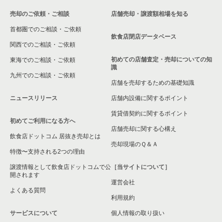
売却のご依頼・ご相談
店舗売却・譲渡額相場を知る
首都圏でのご相談・ご依頼
飲食店閉店データベース
関西でのご相談・ご依頼
初めての店舗査定・売却についての知
東海でのご相談・ご依頼
識
九州でのご相談・ご依頼
店舗を売却するための基礎知識
ニュースリリース
店舗内設備に関するポイント
賃貸借契約に関するポイント
初めてご利用になる方へ
店舗売却に関する心構え
飲食店ドットコム 居抜き売却とは
売却現場のＱ＆Ａ
特徴〜支持される2つの理由
譲渡情報として飲食店ドットコムで公
［当サイトについて］
開されます
運営会社
よくある質問
利用規約
サービスについて
個人情報の取り扱い