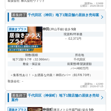
取扱会社: 株式会社ウィット
譲渡No.：12489
公開日：2026-08-03
募集終了
千代田区（神田）地下1階店舗の居抜き売却案
件
神田
居抜きプラス
(JR山手線) 徒歩
5分
現賃料/坪単価
－ /12,371円
階数/面積
所在地
地下1階/ 9.7坪
（
32.066m
）
千代田区
2
敷金・保証金
前業態/希望譲渡額
-
バー/480万円
＜集客性あり！＞お洒落な内装！神田のバー（B1F/9.70坪）
取扱会社: －
譲渡No.：12280
公開日：2026-07-15
募集終了
千代田区（神保町）地下1階店舗の居抜き売却
案件
神保町
居抜きプラス
(東京メトロ半蔵門線) 徒歩
5分