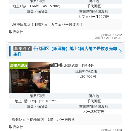
階数/面積
所在地
地上1階/ 13.66坪
（
45.157m
）
千代田区
2
敷金・保証金
前業態/希望譲渡額
-
カフェバー/165万円
JR神田駅近！1階路面、カフェバー居抜き！
取扱会社: －
譲渡No.：8792
公開日：2021-05-31
募集終了
千代田区（飯田橋）地上1階店舗の居抜き売却
案件
飯田橋
居抜き譲渡
(JR総武線) 徒歩
4分
現賃料/坪単価
－ /20,706円
階数/面積
所在地
地上1階/ 17坪
（
56.185m
）
千代田区
2
敷金・保証金
前業態/希望譲渡額
-
バー/220万円
複数駅から徒歩圏内 1階、バー居抜き
取扱会社: －
譲渡No.：8463