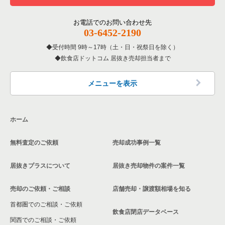
東京23区の居酒屋・ダイニングバーの居抜き売却物件の案件一
千代田区のバーの居抜き売却物件の案件一覧
覧
その他の居抜き売却物件の案件一覧
江戸川区の飲食店の居抜き売却物件の案件一覧
お電話でのお問い合わせ先
千代田区の居酒屋・ダイニングバーの居抜き売却物件の案件一
03-6452-2190
東京23区の専門料理の居抜き売却物件の案件一覧
覧
杉並区の飲食店の居抜き売却物件の案件一覧
受付時間 9時～17時（土・日・祝祭日を除く）
東京23区の和食の居抜き売却物件の案件一覧
千代田区の和食の居抜き売却物件の案件一覧
飲食店ドットコム 居抜き売却担当者まで
墨田区の飲食店の居抜き売却物件の案件一覧
東京23区の洋食の居抜き売却物件の案件一覧
千代田区の洋食の居抜き売却物件の案件一覧
品川区の飲食店の居抜き売却物件の案件一覧
メニューを表示
東京23区のその他の居抜き売却物件の案件一覧
千代田区のその他の居抜き売却物件の案件一覧
大田区の飲食店の居抜き売却物件の案件一覧
ホーム
荒川区の飲食店の居抜き売却物件の案件一覧
無料査定のご依頼
売却成功事例一覧
中野区の飲食店の居抜き売却物件の案件一覧
居抜きプラスについて
居抜き売却物件の案件一覧
売却のご依頼・ご相談
店舗売却・譲渡額相場を知る
首都圏でのご相談・ご依頼
飲食店閉店データベース
関西でのご相談・ご依頼