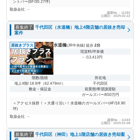
ントバー(6F/30.27坪)
取扱会社: －
譲渡No.：11292
公開日：2025-02-22
募集終了
千代田区（水道橋）地上4階店舗の居抜き売却
案件
水道橋
居抜きプラス
(JR中央線) 徒歩
2分
現賃料/坪単価
－ /13,413円
階数/面積
所在地
地上4階/ 18.9坪
（
62.479m
）
千代田区
2
敷金・保証金
前業態/希望譲渡額
-
ガールズバー/650万円
＜アクセス抜群！＞大通り沿い！水道橋のガールズバー(4F/18.90
坪)
取扱会社: －
譲渡No.：11193
公開日：2025-01-09
募集終了
千代田区（神田）地上1階店舗の居抜き売却案
件