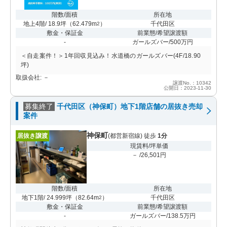
階数/面積
所在地
地上4階/ 18.9坪
（
62.479m
）
千代田区
2
敷金・保証金
前業態/希望譲渡額
-
ガールズバー/500万円
＜自走案件！＞1年回収見込み！水道橋のガールズバー(4F/18.90
坪)
取扱会社: －
譲渡No.：10342
公開日：2023-11-30
募集終了
千代田区（神保町）地下1階店舗の居抜き売却
案件
神保町
居抜き譲渡
(都営新宿線) 徒歩
1分
現賃料/坪単価
－ /26,501円
階数/面積
所在地
地下1階/ 24.999坪
（
82.64m
）
千代田区
2
敷金・保証金
前業態/希望譲渡額
-
ガールズバー/138.5万円