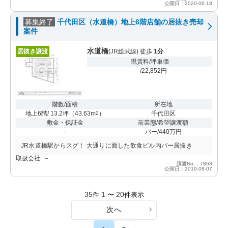
公開日：2020-06-18
募集終了
千代田区（水道橋）地上6階店舗の居抜き売却
案件
水道橋
居抜き譲渡
(JR総武線) 徒歩
1分
現賃料/坪単価
－ /22,852円
階数/面積
所在地
地上6階/ 13.2坪
（
43.63m
）
千代田区
2
敷金・保証金
前業態/希望譲渡額
-
バー/440万円
JR水道橋駅からスグ！ 大通りに面した飲食ビル内バー居抜き
取扱会社: －
譲渡No.：7863
公開日：2019-08-07
35
1
20
件
〜
件表示
次へ