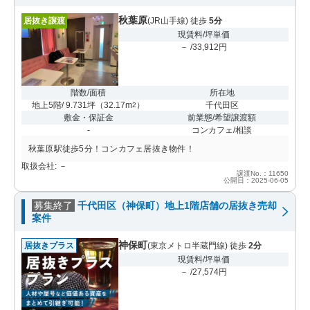
秋葉原
居抜き譲渡
(JR山手線) 徒歩
5分
現賃料/坪単価
－ /33,912円
階数/面積
所在地
地上5階/ 9.731坪
（
32.17m
）
千代田区
2
敷金・保証金
前業態/希望譲渡額
-
コンカフェ/相談
秋葉原駅徒歩5分！コンカフェ居抜き物件！
取扱会社: －
譲渡No.：11650
公開日：2025-06-05
募集終了
千代田区（神保町）地上1階店舗の居抜き売却
案件
神保町
居抜きプラス
(東京メトロ半蔵門線) 徒歩
2分
現賃料/坪単価
－ /27,574円