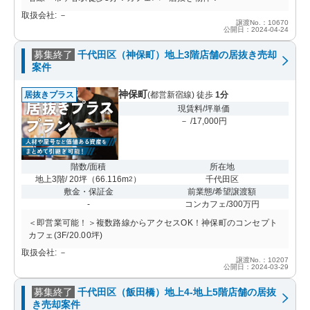
取扱会社: －
譲渡No.：10670
公開日：2024-04-24
募集終了
千代田区（神保町）地上3階店舗の居抜き売却
案件
神保町
居抜きプラス
(都営新宿線) 徒歩
1分
現賃料/坪単価
－ /17,000円
階数/面積
所在地
地上3階/ 20坪
（
66.116m
）
千代田区
2
敷金・保証金
前業態/希望譲渡額
-
コンカフェ/300万円
＜即営業可能！＞複数路線からアクセスOK！神保町のコンセプト
カフェ(3F/20.00坪)
取扱会社: －
譲渡No.：10207
公開日：2024-03-29
募集終了
千代田区（飯田橋）地上4-地上5階店舗の居抜
き売却案件