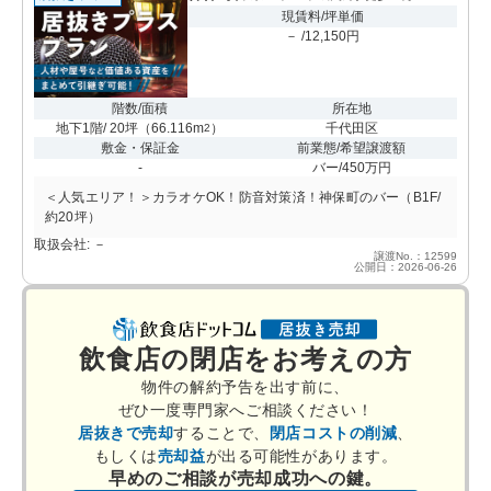
現賃料/坪単価
－ /12,150円
階数/面積
所在地
地下1階/ 20坪
（
66.116m
）
千代田区
2
敷金・保証金
前業態/希望譲渡額
-
バー/450万円
＜人気エリア！＞カラオケOK！防音対策済！神保町のバー（B1F/
約20坪）
取扱会社: －
譲渡No.：12599
公開日：2026-06-26
飲食店の閉店をお考えの方
物件の解約予告を出す前に、
ぜひ一度専門家へご相談ください！
居抜きで売却
することで、
閉店コストの削減
、
もしくは
売却益
が出る可能性があります。
早めのご相談が売却成功への鍵。