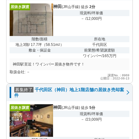
神田
居抜き譲渡
(JR山手線) 徒歩
2分
現賃料/坪単価
－ /12,000円
階数/面積
所在地
地上3階/ 17.7坪
（
58.51m
）
千代田区
2
敷金・保証金
前業態/希望譲渡額
-
ワインバー/165万円
神田駅至近！ワインバー居抜き物件です！
取扱会社: －
譲渡No.：8969
公開日：2022-06-13
募集終了
千代田区（神田）地上1階店舗の居抜き売却案
件
神田
居抜き譲渡
(JR山手線) 徒歩
5分
現賃料/坪単価
－ /23,009円