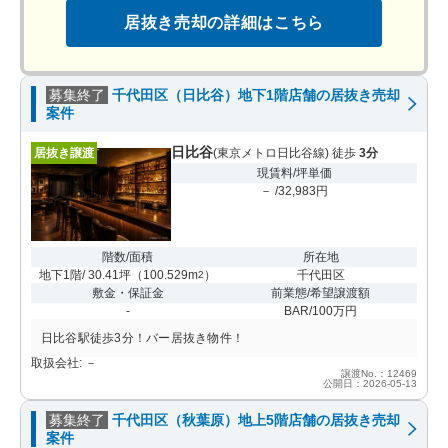
居抜き売却の詳細はこちら
募集終了
千代田区（日比谷）地下1階店舗の居抜き売却
案件
日比谷
居抜き譲渡
(東京メトロ日比谷線) 徒歩
3分
現賃料/坪単価
－ /32,983円
階数/面積
所在地
地下1階/ 30.41坪
（
100.529m
）
千代田区
2
敷金・保証金
前業態/希望譲渡額
-
BAR/100万円
日比谷駅徒歩3分！バー居抜き物件！
取扱会社: －
譲渡No.：12469
公開日：2026-05-13
募集終了
千代田区（秋葉原）地上5階店舗の居抜き売却
案件