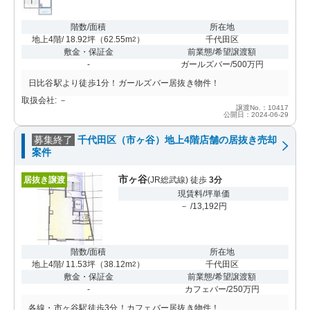
階数/面積
所在地
地上4階/ 18.92坪
（
62.55m
）
千代田区
2
敷金・保証金
前業態/希望譲渡額
-
ガールズバー/500万円
日比谷駅より徒歩1分！ガールズバー居抜き物件！
取扱会社: －
譲渡No.：10417
公開日：2024-06-29
募集終了
千代田区（市ヶ谷）地上4階店舗の居抜き売却
案件
市ヶ谷
居抜き譲渡
(JR総武線) 徒歩
3分
現賃料/坪単価
－ /13,192円
階数/面積
所在地
地上4階/ 11.53坪
（
38.12m
）
千代田区
2
敷金・保証金
前業態/希望譲渡額
-
カフェバー/250万円
各線・市ヶ谷駅徒歩3分！カフェバー居抜き物件！