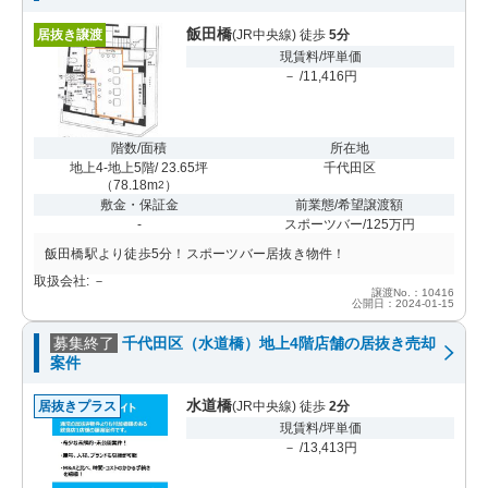
飯田橋
居抜き譲渡
(JR中央線) 徒歩
5分
現賃料/坪単価
－ /11,416円
階数/面積
所在地
地上4-地上5階/ 23.65坪
千代田区
（
78.18m
）
2
敷金・保証金
前業態/希望譲渡額
-
スポーツバー/125万円
飯田橋駅より徒歩5分！スポーツバー居抜き物件！
取扱会社: －
譲渡No.：10416
公開日：2024-01-15
募集終了
千代田区（水道橋）地上4階店舗の居抜き売却
案件
水道橋
居抜きプラス
(JR中央線) 徒歩
2分
現賃料/坪単価
－ /13,413円