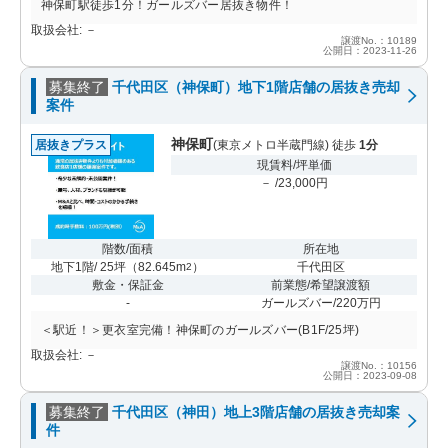
神保町駅徒歩1分！ガールズバー居抜き物件！
取扱会社: －
譲渡No.：10189
公開日：2023-11-26
募集終了
千代田区（神保町）地下1階店舗の居抜き売却
案件
神保町
居抜きプラス
(東京メトロ半蔵門線) 徒歩
1分
現賃料/坪単価
－ /23,000円
階数/面積
所在地
地下1階/ 25坪
（
82.645m
）
千代田区
2
敷金・保証金
前業態/希望譲渡額
-
ガールズバー/220万円
＜駅近！＞更衣室完備！神保町のガールズバー(B1F/25坪)
取扱会社: －
譲渡No.：10156
公開日：2023-09-08
募集終了
千代田区（神田）地上3階店舗の居抜き売却案
件