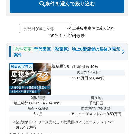
条件を選んで絞り込む
募集中案件に絞り込む
35
1
20
件
〜
件表示
条件変更
千代田区（秋葉原）地上6階店舗の居抜き売却
案件
秋葉原
居抜きプラス
(JR山手線) 徒歩
10分
現賃料/坪単価
33.18万円
/23,366円
階数/面積
所在地
地上6階/ 14.2坪
（
46.942m
）
千代田区
2
敷金・保証金
前業態/希望譲渡額
5ヶ月
アミューズメントバー/450万円
＜築浅物件！＞リース品なし！秋葉原のアミューズメントバー
（6F/14.20坪）