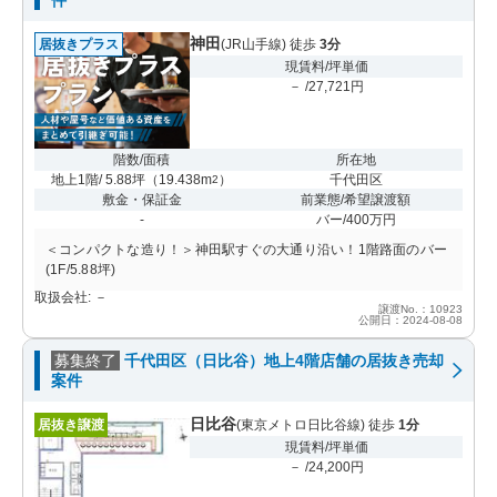
神田
居抜きプラス
(JR山手線) 徒歩
3分
現賃料/坪単価
－ /27,721円
階数/面積
所在地
地上1階/ 5.88坪
（
19.438m
）
千代田区
2
敷金・保証金
前業態/希望譲渡額
-
バー/400万円
＜コンパクトな造り！＞神田駅すぐの大通り沿い！1階路面のバー
(1F/5.88坪)
取扱会社: －
譲渡No.：10923
公開日：2024-08-08
募集終了
千代田区（日比谷）地上4階店舗の居抜き売却
案件
日比谷
居抜き譲渡
(東京メトロ日比谷線) 徒歩
1分
現賃料/坪単価
－ /24,200円