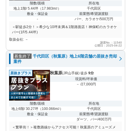
階数/面積
所在地
地上1階/ 5.44坪
（
17.983m
）
千代田区
2
敷金・保証金
前業態/希望譲渡額
-
バー、カラオケ/500万円
＜駅徒歩2分！＞希少な10坪未満＆1階路面店！神保町のカラオケ
バー(1F/5.44坪)
取扱会社: －
譲渡No.：11540
公開日：2025-04-22
募集終了
千代田区（秋葉原）地上6階店舗の居抜き売却
案件
秋葉原
居抜きプラス
(JR山手線) 徒歩
9分
現賃料/坪単価
－ /27,000円
階数/面積
所在地
地上6階/ 30.27坪
（
100.066m
）
千代田区
2
敷金・保証金
前業態/希望譲渡額
-
ダーツ、バー/400万円
＜繁華街！＞複数路線からアクセス可能！秋葉原のアミューズメ