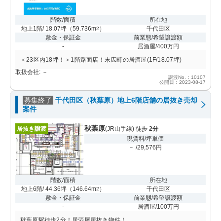
階数/面積
所在地
地上1階/ 18.07坪
（
59.736m
）
千代田区
2
敷金・保証金
前業態/希望譲渡額
-
居酒屋/400万円
＜23区内18坪！＞1階路面店！末広町の居酒屋(1F/18.07坪)
取扱会社: －
譲渡No.：10107
公開日：2023-08-17
募集終了
千代田区（秋葉原）地上6階店舗の居抜き売却
案件
秋葉原
居抜き譲渡
(JR山手線) 徒歩
2分
現賃料/坪単価
－ /29,576円
階数/面積
所在地
地上6階/ 44.36坪
（
146.64m
）
千代田区
2
敷金・保証金
前業態/希望譲渡額
-
居酒屋/100万円
秋葉原駅徒歩2分！居酒屋居抜き物件！