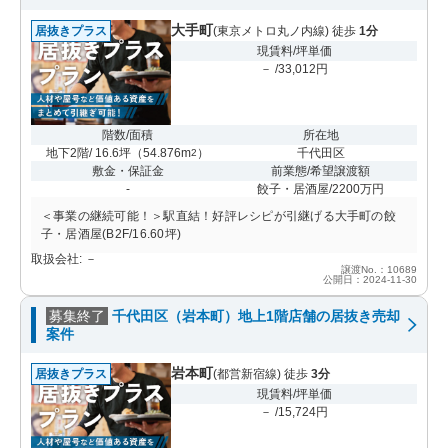
大手町
居抜きプラス
(東京メトロ丸ノ内線) 徒歩
1分
現賃料/坪単価
－ /33,012円
階数/面積
所在地
地下2階/ 16.6坪
（
54.876m
）
千代田区
2
敷金・保証金
前業態/希望譲渡額
-
餃子・居酒屋/2200万円
＜事業の継続可能！＞駅直結！好評レシピが引継げる大手町の餃
子・居酒屋(B2F/16.60坪)
取扱会社: －
譲渡No.：10689
公開日：2024-11-30
募集終了
千代田区（岩本町）地上1階店舗の居抜き売却
案件
岩本町
居抜きプラス
(都営新宿線) 徒歩
3分
現賃料/坪単価
－ /15,724円