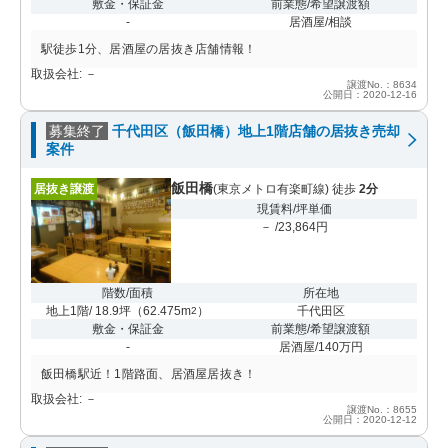
敷金・保証金
前業態/希望譲渡額
-
居酒屋/相談
駅徒歩1分、居酒屋の居抜き店舗情報！
取扱会社: －
譲渡No.：8634
公開日：2020-12-16
募集終了
千代田区（飯田橋）地上1階店舗の居抜き売却
案件
飯田橋
居抜き譲渡
(東京メトロ有楽町線) 徒歩
2分
現賃料/坪単価
－ /23,864円
階数/面積
所在地
地上1階/ 18.9坪
（
62.475m
）
千代田区
2
敷金・保証金
前業態/希望譲渡額
-
居酒屋/140万円
飯田橋駅近！1階路面、居酒屋居抜き！
取扱会社: －
譲渡No.：8655
公開日：2020-12-12