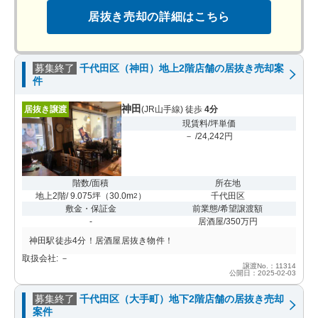
居抜き売却の詳細はこちら
募集終了
千代田区（神田）地上2階店舗の居抜き売却案
件
神田
居抜き譲渡
(JR山手線) 徒歩
4分
現賃料/坪単価
－ /24,242円
階数/面積
所在地
地上2階/ 9.075坪
（
30.0m
）
千代田区
2
敷金・保証金
前業態/希望譲渡額
-
居酒屋/350万円
神田駅徒歩4分！居酒屋居抜き物件！
取扱会社: －
譲渡No.：11314
公開日：2025-02-03
募集終了
千代田区（大手町）地下2階店舗の居抜き売却
案件