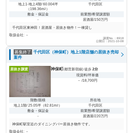
地上1-地上4階/ 60.004坪
千代田区
（
198.36m
）
2
敷金・保証金
前業態/希望譲渡額
-
居酒屋/150万円
千代田区東神田！居酒屋・居抜き物件！一棟貸し
取扱会社: －
譲渡No.：8918
公開日：2021-10-08
募集終了
千代田区（神保町）地上1階店舗の居抜き売却
案件
神保町
居抜き譲渡
(都営新宿線) 徒歩
2分
現賃料/坪単価
－ /18,700円
階数/面積
所在地
地上1階/ 25.05坪
（
82.81m
）
千代田区
2
敷金・保証金
前業態/希望譲渡額
-
居酒屋/220万円
神保町駅至近のダイニングバー居抜き物件です。
取扱会社: －