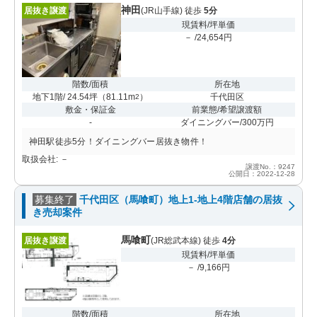
神田
居抜き譲渡
(JR山手線) 徒歩
5分
現賃料/坪単価
－ /24,654円
階数/面積
所在地
地下1階/ 24.54坪
（
81.11m
）
千代田区
2
敷金・保証金
前業態/希望譲渡額
-
ダイニングバー/300万円
神田駅徒歩5分！ダイニングバー居抜き物件！
取扱会社: －
譲渡No.：9247
公開日：2022-12-28
募集終了
千代田区（馬喰町）地上1-地上4階店舗の居抜
き売却案件
馬喰町
居抜き譲渡
(JR総武本線) 徒歩
4分
現賃料/坪単価
－ /9,166円
階数/面積
所在地