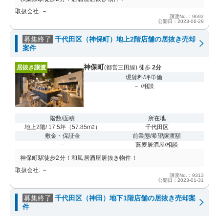
取扱会社: －
譲渡No.：9692
公開日：2023-06-29
募集終了
千代田区（神保町）地上2階店舗の居抜き売却
案件
神保町
居抜き譲渡
(都営三田線) 徒歩
2分
現賃料/坪単価
－ /相談
階数/面積
所在地
地上2階/ 17.5坪
（
57.85m
）
千代田区
2
敷金・保証金
前業態/希望譲渡額
-
蕎麦居酒屋/相談
神保町駅徒歩2分！和風居酒屋居抜き物件！
取扱会社: －
譲渡No.：9313
公開日：2023-01-31
募集終了
千代田区（神田）地下1階店舗の居抜き売却案
件