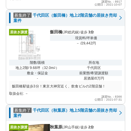
譲渡No.：8917
公開日：2021-10-07
募集終了
千代田区（飯田橋）地上2階店舗の居抜き売却
案件
飯田橋
居抜き譲渡
(JR総武線) 徒歩
3分
現賃料/坪単価
－ /29,442円
階数/面積
所在地
地上2階/ 9.68坪
（
32.0m
）
千代田区
2
敷金・保証金
前業態/希望譲渡額
-
居酒屋/0万円
飯田橋駅徒歩3分！東京大神宮近く、飲食ビルの2階店舗！
取扱会社: －
譲渡No.：8366
公開日：2021-07-31
募集終了
千代田区（秋葉原）地上5階店舗の居抜き売却
案件
秋葉原
居抜き譲渡
(JR山手線) 徒歩
2分