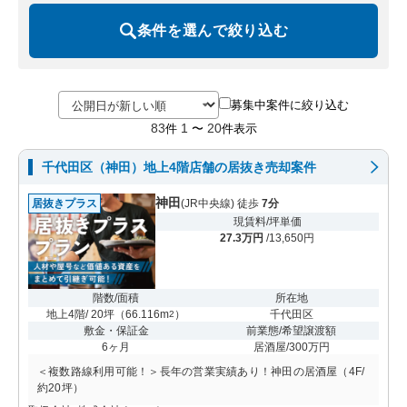
条件を選んで絞り込む
募集中案件に絞り込む
83
1
20
件
〜
件表示
千代田区（神田）地上4階店舗の居抜き売却案件
神田
居抜きプラス
(JR中央線) 徒歩
7分
現賃料/坪単価
27.3万円
/13,650円
階数/面積
所在地
地上4階/ 20坪
（
66.116m
）
千代田区
2
敷金・保証金
前業態/希望譲渡額
6ヶ月
居酒屋/300万円
＜複数路線利用可能！＞長年の営業実績あり！神田の居酒屋（4F/
約20坪）