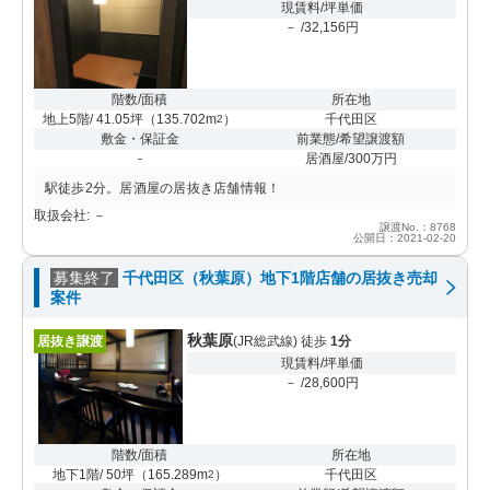
現賃料/坪単価
－ /32,156円
階数/面積
所在地
地上5階/ 41.05坪
（
135.702m
）
千代田区
2
敷金・保証金
前業態/希望譲渡額
-
居酒屋/300万円
駅徒歩2分。居酒屋の居抜き店舗情報！
取扱会社: －
譲渡No.：8768
公開日：2021-02-20
募集終了
千代田区（秋葉原）地下1階店舗の居抜き売却
案件
秋葉原
居抜き譲渡
(JR総武線) 徒歩
1分
現賃料/坪単価
－ /28,600円
階数/面積
所在地
地下1階/ 50坪
（
165.289m
）
千代田区
2