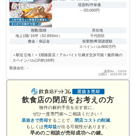
現賃料/坪単価
－ /20,000円
階数/面積
所在地
地上1階/ 16坪
（
52.893m
）
千代田区
2
敷金・保証金
前業態/希望譲渡額
-
スペインバル/900万円
＜駅近立地！＞1階路面店！アルバイト引継ぎ交渉可能！飯田橋の
スペインバル(1F/約16坪)
取扱会社: －
譲渡No.：11616
公開日：2025-05-19
飲食店の閉店をお考えの方
物件の解約予告を出す前に、
ぜひ一度専門家へご相談ください！
居抜きで売却
することで、
閉店コストの削減
、
もしくは
売却益
が出る可能性があります。
早めのご相談が売却成功への鍵。