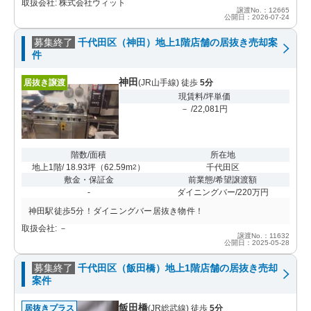
取扱会社: 株式会社ウィット
譲渡No.：12665
公開日：2026-07-24
募集終了
千代田区（神田）地上1階店舗の居抜き売却案
件
神田
居抜き譲渡
(JR山手線) 徒歩
5分
現賃料/坪単価
－ /22,081円
階数/面積
所在地
地上1階/ 18.93坪
（
62.59m
）
千代田区
2
敷金・保証金
前業態/希望譲渡額
-
ダイニングバー/220万円
神田駅徒歩5分！ダイニングバー居抜き物件！
取扱会社: －
譲渡No.：11632
公開日：2025-05-28
募集終了
千代田区（飯田橋）地上1階店舗の居抜き売却
案件
飯田橋
居抜きプラス
(JR総武線) 徒歩
5分