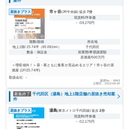
案件
市ヶ谷
居抜きプラス
(JR中央線) 徒歩
7分
現賃料/坪単価
－ /19,270円
階数/面積
所在地
地上1階/ 25.74坪
（
85.091m
）
千代田区
2
敷金・保証金
前業態/希望譲渡額
-
居酒屋/500万円
＜増収傾向！＞昼・夜ともに集客が見込めるエリア！市ヶ谷の居
酒屋 (1F/25.74坪)
取扱会社: －
譲渡No.：9963
公開日：2023-08-30
募集終了
千代田区（湯島）地上1階店舗の居抜き売却案
件
湯島
居抜きプラス
(東京メトロ千代田線) 徒歩
2分
現賃料/坪単価
－ /12,175円