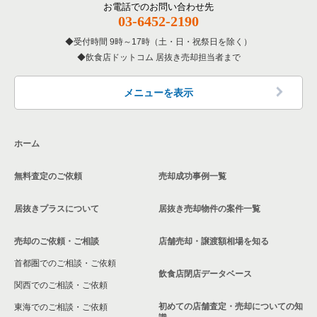
お電話でのお問い合わせ先
千代田区の居酒屋・ダイニングバーの居抜き売却物件の案件一
03-6452-2190
東京23区の専門料理の居抜き売却物件の案件一覧
覧
杉並区の飲食店の居抜き売却物件の案件一覧
受付時間 9時～17時（土・日・祝祭日を除く）
東京23区の和食の居抜き売却物件の案件一覧
千代田区の和食の居抜き売却物件の案件一覧
飲食店ドットコム 居抜き売却担当者まで
墨田区の飲食店の居抜き売却物件の案件一覧
東京23区の洋食の居抜き売却物件の案件一覧
千代田区の洋食の居抜き売却物件の案件一覧
品川区の飲食店の居抜き売却物件の案件一覧
メニューを表示
東京23区のその他の居抜き売却物件の案件一覧
千代田区のその他の居抜き売却物件の案件一覧
大田区の飲食店の居抜き売却物件の案件一覧
ホーム
荒川区の飲食店の居抜き売却物件の案件一覧
無料査定のご依頼
売却成功事例一覧
中野区の飲食店の居抜き売却物件の案件一覧
居抜きプラスについて
居抜き売却物件の案件一覧
売却のご依頼・ご相談
店舗売却・譲渡額相場を知る
首都圏でのご相談・ご依頼
飲食店閉店データベース
関西でのご相談・ご依頼
初めての店舗査定・売却についての知
東海でのご相談・ご依頼