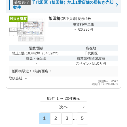
募集終了
千代田区（飯田橋）地上1階店舗の居抜き売却
案件
飯田橋
居抜き譲渡
(JR中央線) 徒歩
4分
現賃料/坪単価
－ /26,336円
階数/面積
所在地
地上1階/ 10.442坪
（
34.52m
）
千代田区
2
敷金・保証金
前業態/希望譲渡額
-
スペインバル/0万円
飯田橋駅近！1階路面店！
取扱会社: －
譲渡No.：8523
公開日：2020-10-09
83
1
20
件
〜
件表示
次へ
1
2
3
5
…