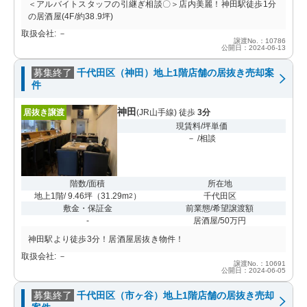
＜アルバイトスタッフの引継ぎ相談〇＞店内美麗！神田駅徒歩1分
の居酒屋(4F/約38.9坪)
取扱会社: －
譲渡No.：10786
公開日：2024-06-13
募集終了
千代田区（神田）地上1階店舗の居抜き売却案
件
神田
居抜き譲渡
(JR山手線) 徒歩
3分
現賃料/坪単価
－ /相談
階数/面積
所在地
地上1階/ 9.46坪
（
31.29m
）
千代田区
2
敷金・保証金
前業態/希望譲渡額
-
居酒屋/50万円
神田駅より徒歩3分！居酒屋居抜き物件！
取扱会社: －
譲渡No.：10691
公開日：2024-06-05
募集終了
千代田区（市ヶ谷）地上1階店舗の居抜き売却