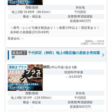
階数/面積
所在地
地上1階/ 29.89坪
（
98.81m
）
千代田区
2
敷金・保証金
前業態/希望譲渡額
-
居酒屋/480万円
＜屋号・レシピ引継ぎ相談あり！＞創業15年以上！固定客あり！
岩本町の居酒屋(1F/29.89坪)
取扱会社: －
譲渡No.：10618
公開日：2024-08-31
募集終了
千代田区（神田）地上4階店舗の居抜き売却案
件
神田
居抜きプラス
(JR山手線) 徒歩
1分
現賃料/坪単価
－ /14,653円
階数/面積
所在地
地上4階/ 38.9坪
（
128.595m
）
千代田区
2
敷金・保証金
前業態/希望譲渡額
-
居酒屋/600万円