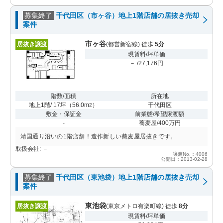
募集終了
千代田区（市ヶ谷）地上1階店舗の居抜き売却
案件
市ヶ谷
居抜き譲渡
(都営新宿線) 徒歩
5分
現賃料/坪単価
－ /27,176円
階数/面積
所在地
地上1階/ 17坪
（
56.0m
）
千代田区
2
敷金・保証金
前業態/希望譲渡額
-
蕎麦屋/400万円
靖国通り沿いの1階店舗！造作新しい蕎麦屋居抜きです。
取扱会社: －
譲渡No.：4006
公開日：2013-02-28
募集終了
千代田区（東池袋）地上1階店舗の居抜き売却
案件
東池袋
居抜き譲渡
(東京メトロ有楽町線) 徒歩
8分
現賃料/坪単価