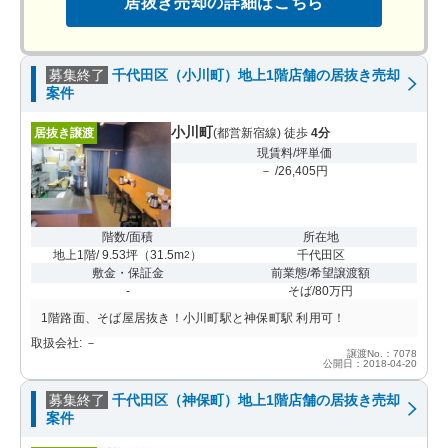
居抜き売却の詳細はこちら
募集終了
千代田区（小川町）地上1階店舗の居抜き売却
案件
小川町
居抜き譲渡
(都営新宿線) 徒歩
4分
現賃料/坪単価
－ /26,405円
階数/面積
所在地
地上1階/ 9.53坪
（
31.5m
）
千代田区
2
敷金・保証金
前業態/希望譲渡額
-
そば/80万円
1階路面、そば屋居抜き！小川町駅と神保町駅 利用可！
取扱会社: －
譲渡No.：7078
公開日：2018-04-20
募集終了
千代田区（神保町）地上1階店舗の居抜き売却
案件