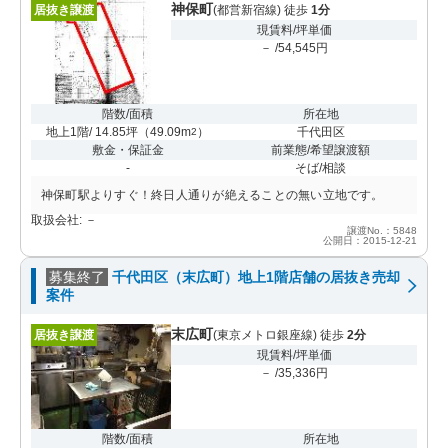
神保町
居抜き譲渡
(都営新宿線) 徒歩
1分
現賃料/坪単価
－ /54,545円
階数/面積
所在地
地上1階/ 14.85坪
（
49.09m
）
千代田区
2
敷金・保証金
前業態/希望譲渡額
-
そば/相談
神保町駅よりすぐ！終日人通りが絶えることの無い立地です。
取扱会社: －
譲渡No.：5848
公開日：2015-12-21
募集終了
千代田区（末広町）地上1階店舗の居抜き売却
案件
末広町
居抜き譲渡
(東京メトロ銀座線) 徒歩
2分
現賃料/坪単価
－ /35,336円
階数/面積
所在地