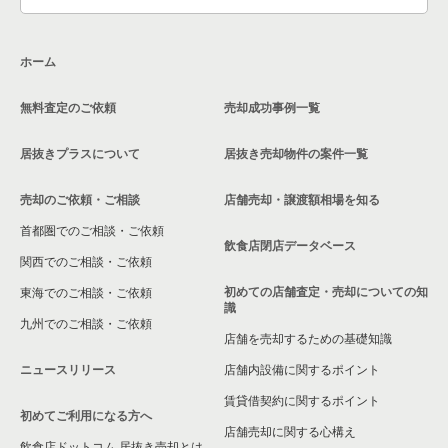
東京23区のその他の居抜き売却物件の案件一覧
千代田区のその他の居抜き売却物件の案件一覧
大田区の飲食店の居抜き売却物件の案件一覧
ホーム
荒川区の飲食店の居抜き売却物件の案件一覧
無料査定のご依頼
売却成功事例一覧
中野区の飲食店の居抜き売却物件の案件一覧
居抜きプラスについて
居抜き売却物件の案件一覧
売却のご依頼・ご相談
店舗売却・譲渡額相場を知る
首都圏でのご相談・ご依頼
飲食店閉店データベース
関西でのご相談・ご依頼
初めての店舗査定・売却についての知
東海でのご相談・ご依頼
識
九州でのご相談・ご依頼
店舗を売却するための基礎知識
ニュースリリース
店舗内設備に関するポイント
賃貸借契約に関するポイント
初めてご利用になる方へ
店舗売却に関する心構え
飲食店ドットコム 居抜き売却とは