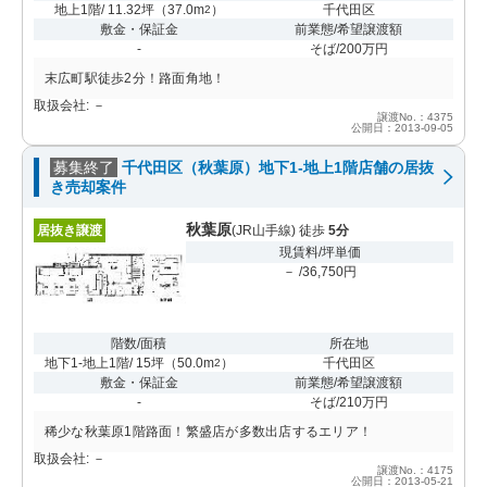
地上1階/ 11.32坪
（
37.0m
）
千代田区
2
敷金・保証金
前業態/希望譲渡額
-
そば/200万円
末広町駅徒歩2分！路面角地！
取扱会社: －
譲渡No.：4375
公開日：2013-09-05
募集終了
千代田区（秋葉原）地下1-地上1階店舗の居抜
き売却案件
秋葉原
居抜き譲渡
(JR山手線) 徒歩
5分
現賃料/坪単価
－ /36,750円
階数/面積
所在地
地下1-地上1階/ 15坪
（
50.0m
）
千代田区
2
敷金・保証金
前業態/希望譲渡額
-
そば/210万円
稀少な秋葉原1階路面！繁盛店が多数出店するエリア！
取扱会社: －
譲渡No.：4175
公開日：2013-05-21