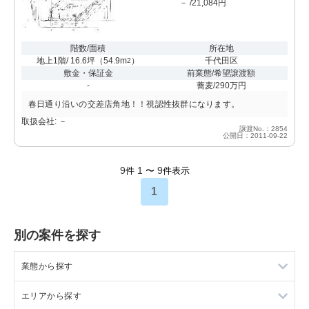
－ /21,084円
階数/面積
所在地
地上1階/ 16.6坪
（
54.9m
）
千代田区
2
敷金・保証金
前業態/希望譲渡額
-
蕎麦/290万円
春日通り沿いの交差店角地！！視認性抜群になります。
取扱会社: －
譲渡No.：2854
公開日：2011-09-22
9
1
9
件
〜
件表示
1
別の案件を探す
業態から探す
エリアから探す
ラーメンの居抜き売却物件の案件一覧