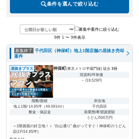
条件を選んで絞り込む
募集中案件に絞り込む
9
1
9
件
〜
件表示
募集終了
千代田区（神保町）地上1階店舗の居抜き売却
案件
神保町
居抜きプラス
(東京メトロ半蔵門線) 徒歩
3分
現賃料/坪単価
－ /19,529円
階数/面積
所在地
地上1階/ 14.85坪
（
49.091m
）
千代田区
2
敷金・保証金
前業態/希望譲渡額
-
うどん/500万円
＜1階路面の好立地！＞ ”白山通り” 曲がってすぐ！神保町のうどん
店(1F/14.85坪)