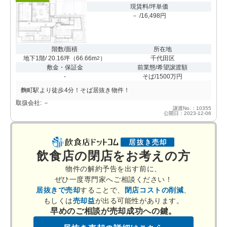
現賃料/坪単価
－ /16,498円
階数/面積
所在地
地下1階/ 20.16坪
（
66.66m
）
千代田区
2
敷金・保証金
前業態/希望譲渡額
-
そば/1500万円
麴町駅より徒歩4分！そば居抜き物件！
取扱会社: －
譲渡No.：10355
公開日：2023-12-06
飲食店の閉店をお考えの方
物件の解約予告を出す前に、
ぜひ一度専門家へご相談ください！
居抜きで売却
することで、
閉店コストの削減
、
もしくは
売却益
が出る可能性があります。
早めのご相談が売却成功への鍵。