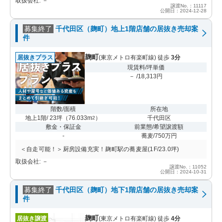
取扱会社: －
譲渡No.：11117
公開日：2024-12-28
募集終了
千代田区（麹町）地上1階店舗の居抜き売却案
件
麹町
居抜きプラス
(東京メトロ有楽町線) 徒歩
3分
現賃料/坪単価
－ /18,313円
階数/面積
所在地
地上1階/ 23坪
（
76.033m
）
千代田区
2
敷金・保証金
前業態/希望譲渡額
-
蕎麦/750万円
＜自走可能！＞厨房設備充実！麹町駅の蕎麦屋(1F/23.0坪)
取扱会社: －
譲渡No.：11052
公開日：2024-10-31
募集終了
千代田区（麹町）地下1階店舗の居抜き売却案
件
麹町
居抜き譲渡
(東京メトロ有楽町線) 徒歩
4分