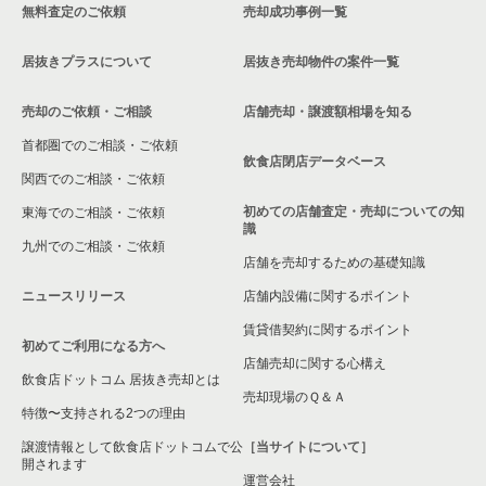
無料査定のご依頼
売却成功事例一覧
中野区の飲食店の居抜き売却物件の案件一覧
居抜きプラスについて
居抜き売却物件の案件一覧
売却のご依頼・ご相談
店舗売却・譲渡額相場を知る
首都圏でのご相談・ご依頼
飲食店閉店データベース
関西でのご相談・ご依頼
初めての店舗査定・売却についての知
東海でのご相談・ご依頼
識
九州でのご相談・ご依頼
店舗を売却するための基礎知識
ニュースリリース
店舗内設備に関するポイント
賃貸借契約に関するポイント
初めてご利用になる方へ
店舗売却に関する心構え
飲食店ドットコム 居抜き売却とは
売却現場のＱ＆Ａ
特徴〜支持される2つの理由
譲渡情報として飲食店ドットコムで公
［当サイトについて］
開されます
運営会社