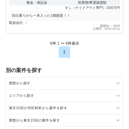
敷金・保証金
前業態/希望譲渡額
-
すし（テイクアウト専門）/200万円
目白通りから一本入った1階路面！！
取扱会社: －
譲渡No.：3625
公開日：2012-10-11
6
1
6
件
〜
件表示
1
別の案件を探す
業態から探す
エリアから探す
ラーメンの居抜き売却物件の案件一覧
東京23区の市区町村から案件を探す
フランス料理の居抜き売却物件の案件一覧
東京23区の飲食店の居抜き売却物件の案件一覧
業態から東京23区の案件を探す
イタリア料理の居抜き売却物件の案件一覧
東京都下の飲食店の居抜き売却物件の案件一覧
目黒区の飲食店の居抜き売却物件の案件一覧