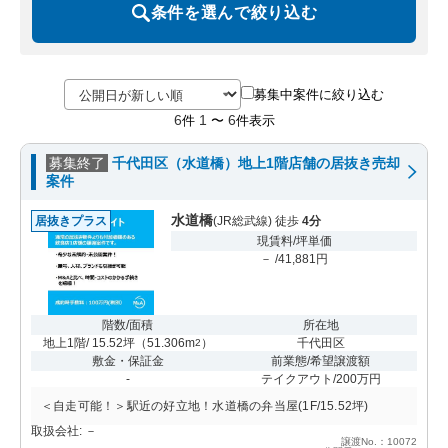
条件を選んで絞り込む
募集中案件に絞り込む
6
1
6
件
〜
件表示
募集終了
千代田区（水道橋）地上1階店舗の居抜き売却
案件
水道橋
居抜きプラス
(JR総武線) 徒歩
4分
現賃料/坪単価
－ /41,881円
階数/面積
所在地
地上1階/ 15.52坪
（
51.306m
）
千代田区
2
敷金・保証金
前業態/希望譲渡額
-
テイクアウト/200万円
＜自走可能！＞駅近の好立地！水道橋の弁当屋(1F/15.52坪)
取扱会社: －
譲渡No.：10072