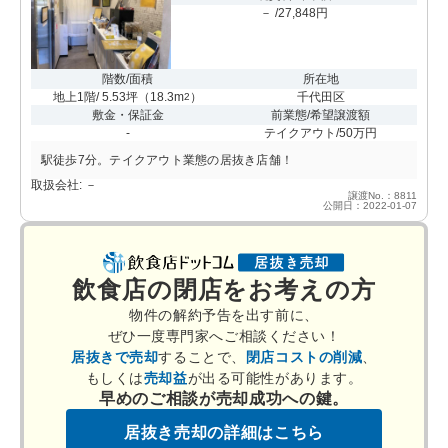
－ /27,848円
階数/面積
所在地
地上1階/ 5.53坪
（
18.3m
）
千代田区
2
敷金・保証金
前業態/希望譲渡額
-
テイクアウト/50万円
駅徒歩7分。テイクアウト業態の居抜き店舗！
取扱会社: －
譲渡No.：8811
公開日：2022-01-07
飲食店の閉店をお考えの方
物件の解約予告を出す前に、
ぜひ一度専門家へご相談ください！
居抜きで売却
することで、
閉店コストの削減
、
もしくは
売却益
が出る可能性があります。
早めのご相談が売却成功への鍵。
居抜き売却の詳細はこちら