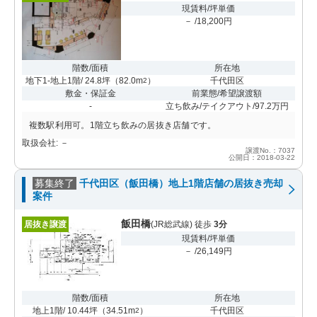
現賃料/坪単価
－ /18,200円
階数/面積
所在地
地下1-地上1階/ 24.8坪
（
82.0m
）
千代田区
2
敷金・保証金
前業態/希望譲渡額
-
立ち飲み/テイクアウト/97.2万円
複数駅利用可。1階立ち飲みの居抜き店舗です。
取扱会社: －
譲渡No.：7037
公開日：2018-03-22
募集終了
千代田区（飯田橋）地上1階店舗の居抜き売却
案件
飯田橋
居抜き譲渡
(JR総武線) 徒歩
3分
現賃料/坪単価
－ /26,149円
階数/面積
所在地
地上1階/ 10.44坪
（
34.51m
）
千代田区
2