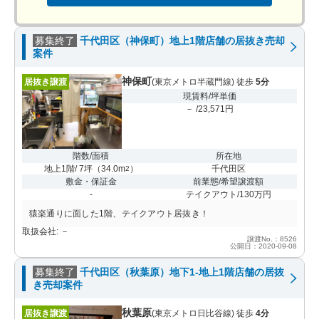
募集終了
千代田区（神保町）地上1階店舗の居抜き売却
案件
神保町
居抜き譲渡
(東京メトロ半蔵門線) 徒歩
5分
現賃料/坪単価
－ /23,571円
階数/面積
所在地
地上1階/ 7坪
（
34.0m
）
千代田区
2
敷金・保証金
前業態/希望譲渡額
-
テイクアウト/130万円
猿楽通りに面した1階、テイクアウト居抜き！
取扱会社: －
譲渡No.：8526
公開日：2020-09-08
募集終了
千代田区（秋葉原）地下1-地上1階店舗の居抜
き売却案件
秋葉原
居抜き譲渡
(東京メトロ日比谷線) 徒歩
4分