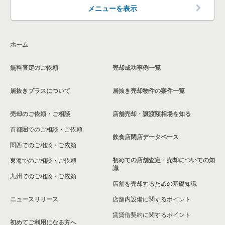
東京23区の洋食の居抜き売却物件の案件一覧
千代田区の洋食の居抜き売却物件の案件一覧
品川区の飲食店の居抜き売却物件の案件一覧
メニューを表示
東京23区のその他の居抜き売却物件の案件一覧
千代田区のその他の居抜き売却物件の案件一覧
大田区の飲食店の居抜き売却物件の案件一覧
ホーム
荒川区の飲食店の居抜き売却物件の案件一覧
無料査定のご依頼
売却成功事例一覧
中野区の飲食店の居抜き売却物件の案件一覧
居抜きプラスについて
居抜き売却物件の案件一覧
売却のご依頼・ご相談
店舗売却・譲渡額相場を知る
首都圏でのご相談・ご依頼
飲食店閉店データベース
関西でのご相談・ご依頼
初めての店舗査定・売却についての知
東海でのご相談・ご依頼
識
九州でのご相談・ご依頼
店舗を売却するための基礎知識
ニュースリリース
店舗内設備に関するポイント
賃貸借契約に関するポイント
初めてご利用になる方へ