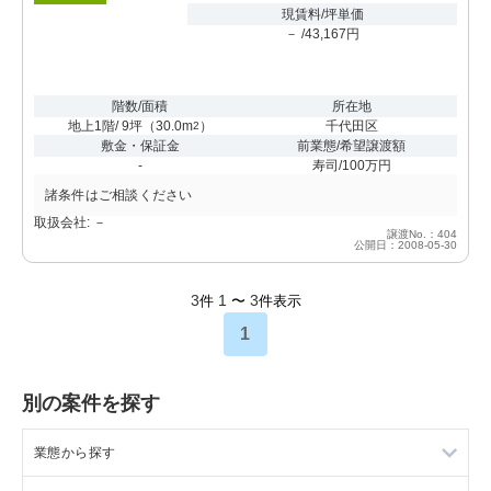
現賃料/坪単価
－ /43,167円
階数/面積
所在地
地上1階/ 9坪
（
30.0m
）
千代田区
2
敷金・保証金
前業態/希望譲渡額
-
寿司/100万円
諸条件はご相談ください
取扱会社: －
譲渡No.：404
公開日：2008-05-30
3
1
3
件
〜
件表示
1
別の案件を探す
業態から探す