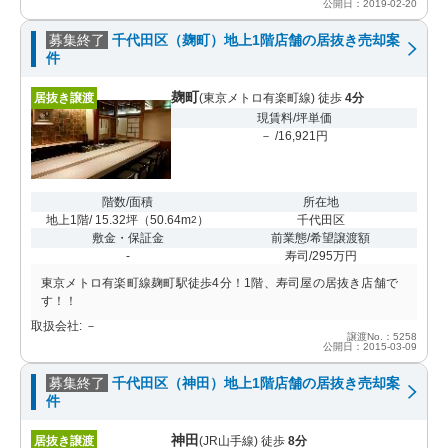
公開日：2019-02-20
募集終了
千代田区（麹町）地上1階店舗の居抜き売却案
件
麹町
居抜き譲渡
(東京メトロ有楽町線) 徒歩
4分
現賃料/坪単価
－ /16,921円
階数/面積
所在地
地上1階/ 15.32坪
（
50.64m
）
千代田区
2
敷金・保証金
前業態/希望譲渡額
-
寿司/295万円
東京メトロ有楽町線麹町駅徒歩4分！1階、寿司屋の居抜き店舗で
す！！
取扱会社: －
譲渡No.：5258
公開日：2015-03-09
募集終了
千代田区（神田）地上1階店舗の居抜き売却案
件
神田
居抜き譲渡
(JR山手線) 徒歩
8分