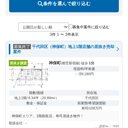
条件を選んで絞り込む
募集中案件に絞り込む
3
1
3
件
〜
件表示
募集終了
千代田区（神保町）地上1階店舗の居抜き売却
案件
神保町
居抜き譲渡
(都営新宿線) 徒歩
1分
現賃料/坪単価
－ /39,180円
階数/面積
所在地
地上1階/ 6.34坪
（
20.99m
）
千代田区
2
敷金・保証金
前業態/希望譲渡額
-
寿司/108万円
神保町エリア。1階路面店、寿司居抜き物件！
取扱会社: －
譲渡No.：7686