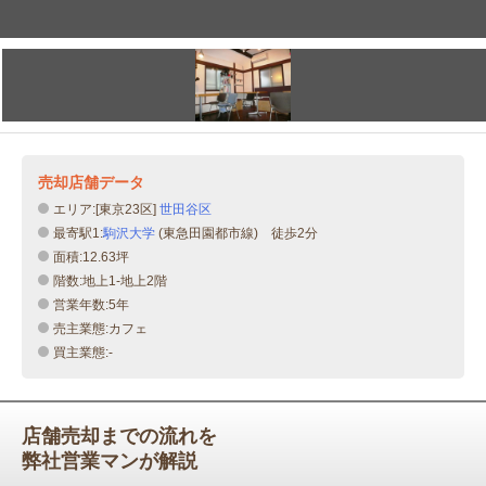
売却店舗データ
エリア:[東京23区]
世田谷区
最寄駅1:
駒沢大学
(東急田園都市線) 徒歩2分
面積:12.63坪
階数:地上1-地上2階
営業年数:5年
売主業態:カフェ
買主業態:-
店舗売却までの流れを
弊社営業マンが解説