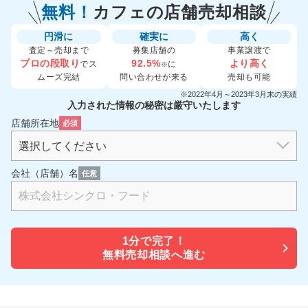
無料！
カフェの
店舗売却相談
円滑に
確実に
高く
査定～売却まで
募集店舗の
事業譲渡で
プロの段取り
92.5%
より高く
でス
に
※
ムーズ完結
問い合わせが来る
売却も可能
※2022年4月～2023年3月末の実績
入力された情報の秘密は厳守いたします
店舗所在地
必須
会社（店舗）名
任意
1分で
完了！
無料売却相談へ進む