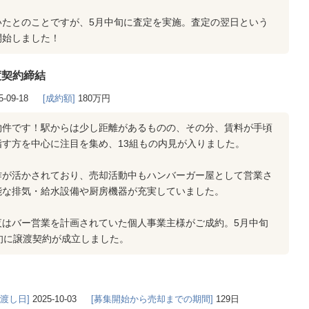
いたとのことですが、5月中旬に査定を実施。査定の翌日という
開始しました！
渡契約締結
5-09-18
[成約額]
180万円
物件です！駅からは少し距離があるものの、その分、賃料が手頃
す方を中心に注目を集め、13組もの内見が入りました。
作が活かされており、売却活動中もハンバーガー屋として営業さ
能な排気・給水設備や厨房機器が充実していました。
夜はバー営業を計画されていた個人事業主様がご成約。5月中旬
旬に譲渡契約が成立しました。
き渡し日]
2025-10-03
[募集開始から売却までの期間]
129日