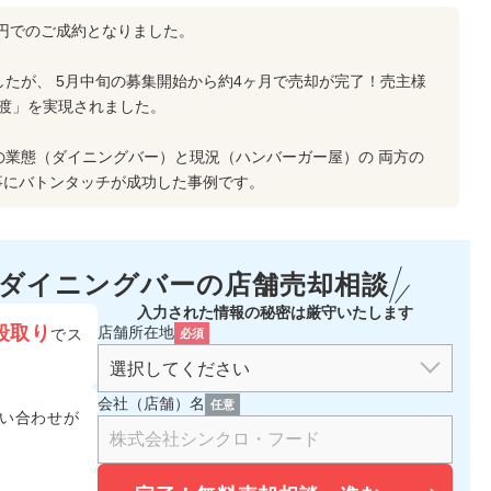
万円でのご成約となりました。
したが、 5月中旬の募集開始から約4ヶ月で売却が完了！売主様
渡」を実現されました。
の業態（ダイニングバー）と現況（ハンバーガー屋）の 両方の
事にバトンタッチが成功した事例です。
・ダイニングバーの
店舗売却相談
入力された情報の秘密は厳守いたします
段取り
店舗所在地
でス
必須
会社（店舗）名
任意
い合わせが