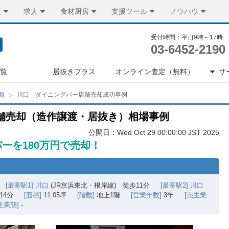
装
求人
食材厨房
支援ツール
ノウハウ
受付時間：平日9時～17時
03-6452-2190
一覧
居抜きプラス
オンライン査定（無料）
サ
覧
川口 ダイニングバー店舗売却成功事例
舗売却（造作譲渡・居抜き）相場事例
公開日：Wed Oct 29 00:00:00 JST 2025
ーを180万円で売却！
[最寄駅1]
川口
(JR京浜東北・根岸線) 徒歩11分
[最寄駅2]
川口
14分
[面積]
11.05坪
[階数]
地上1階
[営業年数]
3年
[売主業
主業態]
-