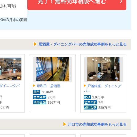
完了！
無料売却相談へ進む
却も可能
023年3月末の実績
居酒屋・ダイニングバーの売却成功事例をもっと見る
ダイニングバ
岸和田 居酒屋
戸越銀座 ダイニング
バー
30.06坪
9坪
2.8年
9.075坪
年
196万円
7年
20万円
580万円
川口市の売却成功事例をもっと見る