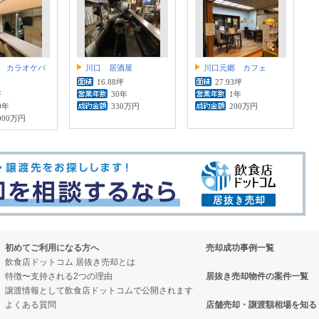
 カラオケバ
川口 居酒屋
川口元郷 カフェ
16.88坪
27.93坪
坪
30年
1年
0年
330万円
200万円
000万円
初めてご利用になる方へ
売却成功事例一覧
飲食店ドットコム 居抜き売却とは
特徴〜支持される2つの理由
居抜き売却物件の案件一覧
譲渡情報として飲食店ドットコムで公開されます
よくある質問
店舗売却・譲渡額相場を知る