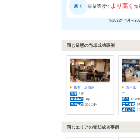
より高く
高く
事業譲渡で
売
※2022年4月～2
同じ業態の売却成功事例
亀有 居酒屋
西ヶ原 
ー
6坪
3年
10.8
350万円
6
2
同じエリアの売却成功事例