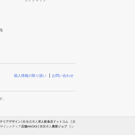
サイトマップ
識
個人情報の取り扱い
お問い合わせ
す。
テリアデザイン
飲食店求人
求人飲食店ドットコム
居
ザインメディア
店舗HACKS
農業求人
農業ジョブ
シ