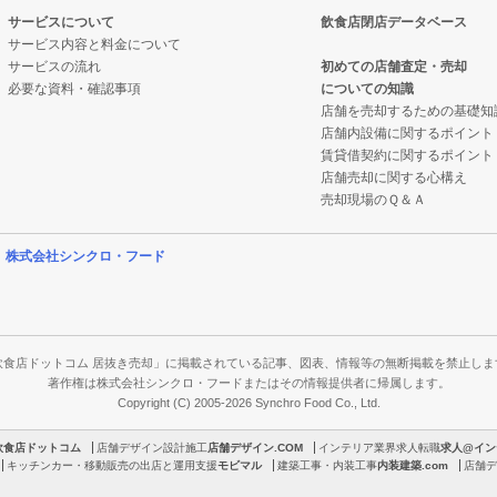
サービスについて
飲食店閉店データベース
サービス内容と料金について
サービスの流れ
初めての店舗査定・売却
必要な資料・確認事項
についての知識
店舗を売却するための基礎知
店舗内設備に関するポイント
賃貸借契約に関するポイント
店舗売却に関する心構え
売却現場のＱ＆Ａ
営
株式会社シンクロ・フード
飲食店ドットコム 居抜き売却」に掲載されている記事、図表、情報等の無断掲載を禁止しま
著作権は株式会社シンクロ・フードまたはその情報提供者に帰属します。
Copyright (C) 2005-2026 Synchro Food Co., Ltd.
飲食店ドットコム
店舗デザイン設計施工
店舗デザイン.COM
インテリア業界求人転職
求人@イン
キッチンカー・移動販売の出店と運用支援
モビマル
建築工事・内装工事
内装建築.com
店舗デ