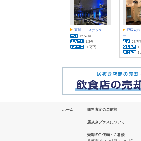
西川口 スナック
戸塚安行
ー
17.54坪
1.3年
24.7
60万円
1
1
ホーム
無料査定のご依頼
居抜きプラスについて
売却のご依頼・ご相談