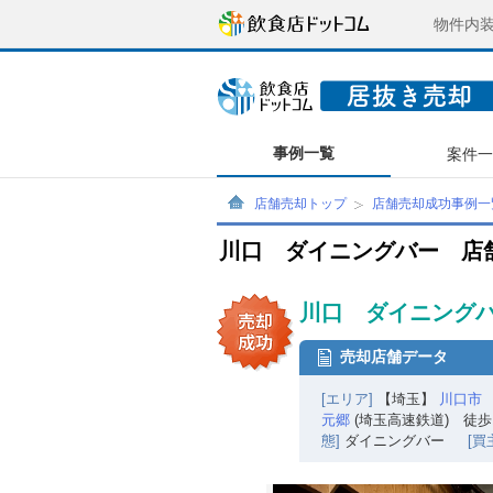
物件内
事例一覧
案件
店舗売却トップ
店舗売却成功事例一
川口 ダイニングバー 店
川口 ダイニングバ
売却店舗データ
[エリア]
【埼玉】
川口市
元郷
(埼玉高速鉄道) 徒歩
態]
ダイニングバー
[買