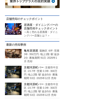
店舗売却のチェックポイント
居酒屋・ダイニングバーの
店舗売却チェックポイント
＜高く売れる居酒屋・ダイニ
ングバー店舗とは？＞
最新の売却事例
亀有居酒屋
/
葛飾区
/
6坪
/
営業
3年
/
350万円
/
地上1階
/
駅 徒歩
2分
/
募集期間 91日
/
2026年1
月 売却
京都河原町バー
/
京都市中京
区
/
23.7坪
/
営業 0.3年
/
300万
円
/
地上2階
/
駅 徒歩5分
/
募集
期間 53日
/
2025年12月 売却
京都河原町バー
/
京都市中京
区
/
23.7坪
/
営業 0.3年
/
300万
円
/
地上2階
/
駅 徒歩5分
/
募集
期間 53日
/
2025年12月 売却