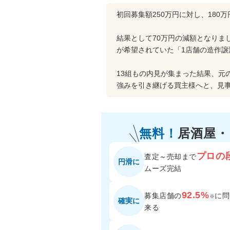
初回募集額250万円に対し、180
結果として70万円の減額となりま
が希望されていた「1店舗の造作譲
13組もの内見が集まった結果、元
強みを引き継げる買主様へと、見
無料！
居酒屋
プロの
査定～売却まで
円滑に
ムーズ完結
92.5%
募集店舗の
に
問
※
確実に
来る