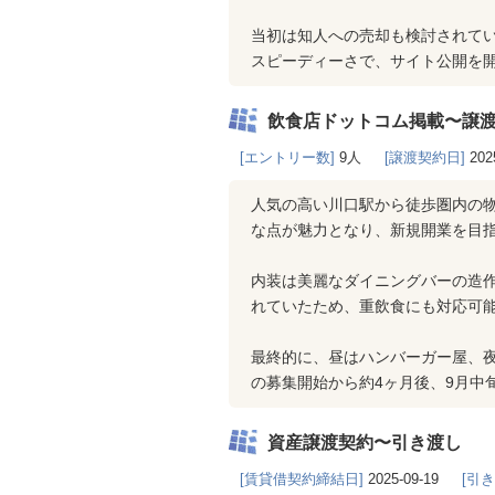
当初は知人への売却も検討されて
スピーディーさで、サイト公開を
飲食店ドットコム掲載〜譲
[エントリー数]
9人
[譲渡契約日]
202
人気の高い川口駅から徒歩圏内の
な点が魅力となり、新規開業を目指
内装は美麗なダイニングバーの造
れていたため、重飲食にも対応可
最終的に、昼はハンバーガー屋、
の募集開始から約4ヶ月後、9月中
資産譲渡契約〜引き渡し
[賃貸借契約締結日]
2025-09-19
[引