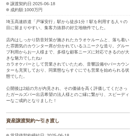
譲渡契約日:2025-06-18
成約額:1000万円
埼玉高速鉄道「戸塚安行」駅から徒歩1分！駅を利用する人々の
目に留まりやすい、集客力抜群の好立地物件でした。
店内はしっかり防音対策が施されたカラオケルームと、落ち着い
た雰囲気のカウンター席が分かれているユニークな造り。グルー
プ利用からお一人様まで、多様な顧客ニーズに対応できるのが大
きな魅力でしたね♪
カラオケバーとして営業されていたため、音響設備やバーカウン
ターも充実しており、同業態ならすぐにでも営業を始められる状
態でした。
公開後は2組の方が内見され、その価値を高く評価してくださっ
たガールズバー出店希望の法人様とのご縁に繋がり、スピーディ
ーなご成約となりました！
資産譲渡契約〜引き渡し
賃貸借契約締結日: 2025-06-18