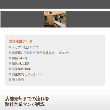
売却店舗データ
エリア:[埼玉]
川口市
最寄駅1:
戸塚安行
(埼玉高速鉄道) 徒歩1分
面積:24.7坪
階数:地上1階
営業年数:10年
売主業態:カラオケバー
買主業態:-
店舗売却までの流れを
弊社営業マンが解説