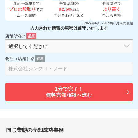
査定～売却まで
募集店舗の
事業譲渡で
プロの段取り
92.5%
より高く
でス
に
※
ムーズ完結
問い合わせが来る
売却も可能
※2022年4月～2023年3月末の実績
入力された情報の秘密は厳守いたします
店舗所在地
必須
会社（店舗）名
任意
1分で
完了！
無料売却相談へ進む
同じ業態の売却成功事例