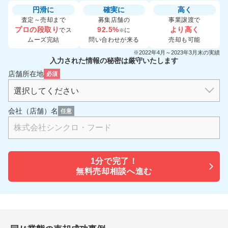
円滑に
確実に
高く
査定～売却まで
募集店舗の
事業譲渡で
プロの段取り
92.5%
より高く
でス
に
※
ムーズ完結
問い合わせが来る
売却も可能
※2022年4月～2023年3月末の実績
入力された情報の秘密は厳守いたします
店舗所在地
必須
会社（店舗）名
任意
1分で
完了！
無料売却相談へ進む