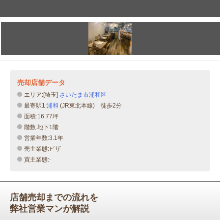
売却店舗データ
エリア:[埼玉]
さいたま市浦和区
最寄駅1:
浦和
(JR東北本線) 徒歩2分
面積:16.77坪
階数:地下1階
営業年数:3.1年
売主業態:ピザ
買主業態:-
店舗売却までの流れを
弊社営業マンが解説