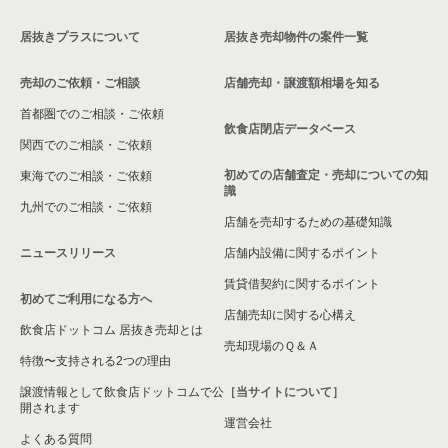
居抜きプラスについて
居抜き売却物件の案件一覧
売却のご依頼・ご相談
店舗売却・譲渡額相場を知る
首都圏でのご相談・ご依頼
飲食店閉店データベース
関西でのご相談・ご依頼
初めての店舗査定・売却についての知
東海でのご相談・ご依頼
識
九州でのご相談・ご依頼
店舗を売却するための基礎知識
ニュースリリース
店舗内設備に関するポイント
賃貸借契約に関するポイント
初めてご利用になる方へ
店舗売却に関する心構え
飲食店ドットコム 居抜き売却とは
売却現場のＱ＆Ａ
特徴〜支持される2つの理由
譲渡情報として飲食店ドットコムで公
［当サイトについて］
開されます
運営会社
よくある質問