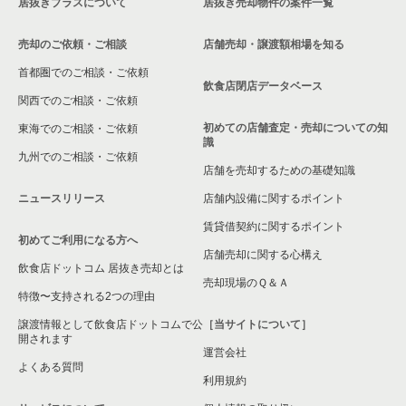
居抜きプラスについて
居抜き売却物件の案件一覧
売却のご依頼・ご相談
店舗売却・譲渡額相場を知る
首都圏でのご相談・ご依頼
飲食店閉店データベース
関西でのご相談・ご依頼
初めての店舗査定・売却についての知
東海でのご相談・ご依頼
識
九州でのご相談・ご依頼
店舗を売却するための基礎知識
ニュースリリース
店舗内設備に関するポイント
賃貸借契約に関するポイント
初めてご利用になる方へ
店舗売却に関する心構え
飲食店ドットコム 居抜き売却とは
売却現場のＱ＆Ａ
特徴〜支持される2つの理由
譲渡情報として飲食店ドットコムで公
［当サイトについて］
開されます
運営会社
よくある質問
利用規約