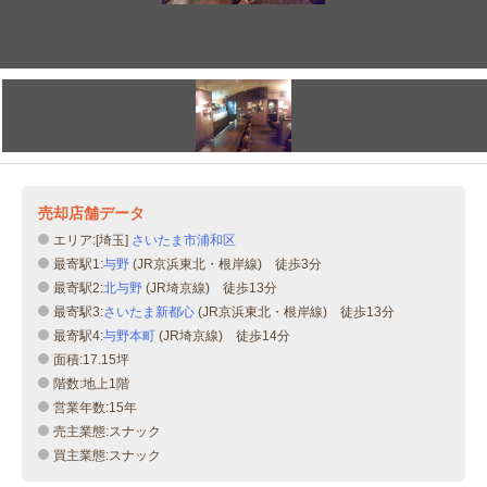
売却店舗データ
エリア:[埼玉]
さいたま市浦和区
最寄駅1:
与野
(JR京浜東北・根岸線) 徒歩3分
最寄駅2:
北与野
(JR埼京線) 徒歩13分
最寄駅3:
さいたま新都心
(JR京浜東北・根岸線) 徒歩13分
最寄駅4:
与野本町
(JR埼京線) 徒歩14分
面積:17.15坪
階数:地上1階
営業年数:15年
売主業態:スナック
買主業態:スナック