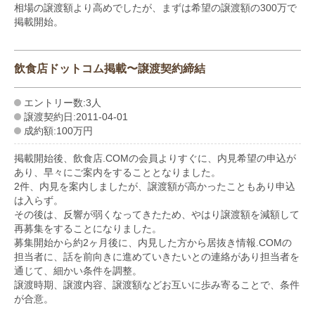
相場の譲渡額より高めでしたが、まずは希望の譲渡額の300万で
掲載開始。
飲食店ドットコム掲載〜譲渡契約締結
エントリー数:3人
譲渡契約日:2011-04-01
成約額:100万円
掲載開始後、飲食店.COMの会員よりすぐに、内見希望の申込が
あり、早々にご案内をすることとなりました。
2件、内見を案内しましたが、譲渡額が高かったこともあり申込
は入らず。
その後は、反響が弱くなってきたため、やはり譲渡額を減額して
再募集をすることになりました。
募集開始から約2ヶ月後に、内見した方から居抜き情報.COMの
担当者に、話を前向きに進めていきたいとの連絡があり担当者を
通じて、細かい条件を調整。
譲渡時期、譲渡内容、譲渡額などお互いに歩み寄ることで、条件
が合意。