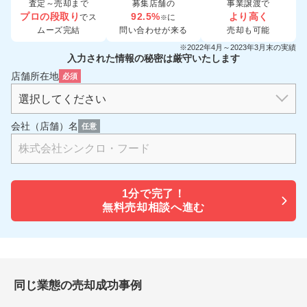
査定～売却まで
募集店舗の
事業譲渡で
プロの段取り
92.5%
より高く
でス
に
※
ムーズ完結
問い合わせが来る
売却も可能
※2022年4月～2023年3月末の実績
入力された情報の秘密は厳守いたします
店舗所在地
必須
会社（店舗）名
任意
1分で
完了！
無料売却相談へ進む
同じ業態の売却成功事例