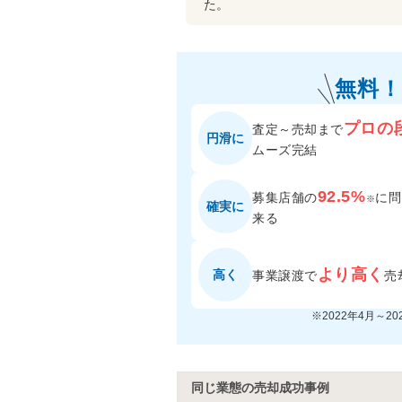
た。
無料！
プロの
査定～売却まで
円滑に
ムーズ完結
92.5%
募集店舗の
に
問
※
確実に
来る
より高く
高く
事業譲渡で
売
※2022年4月～2
同じ業態の売却成功事例