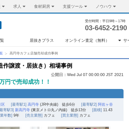
装
求人
食材厨房
支援ツール
ノウハウ
受付時間：平日9時～17時
03-6452-2190
一覧
居抜きプラス
オンライン査定（無料）
サ
覧
高円寺カフェ店舗売却成功事例
造作譲渡・居抜き）相場事例
公開日：Wed Jul 07 00:00:00 JST 2021
5万円で売却成功！！
並区
[最寄駅1]
高円寺
(JR中央線) 徒歩6分
[最寄駅2]
阿佐ヶ谷
[最寄駅3]
新高円寺
(東京メトロ丸ノ内線) 徒歩13分
[面積]
11.43
営業年数]
9年
[売主業態]
カフェ
[買主業態]
カフェ