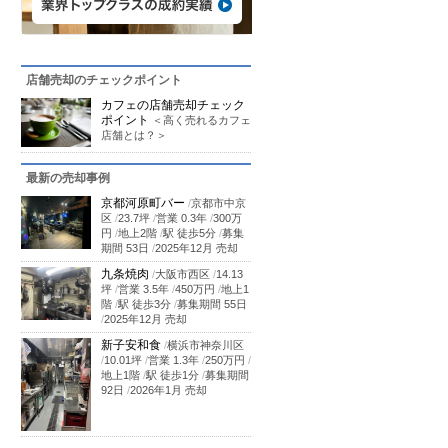
店舗売却のチェックポイント
カフェの店舗売却チェック
ポイント
＜高く売れるカフェ
店舗とは？＞
最新の売却事例
京都河原町バー
/
京都市中京
区
/
23.7坪
/
営業 0.3年
/
300万
円
/
地上2階
/
駅 徒歩5分
/
募集
期間 53日
/
2025年12月 売却
九条焼肉
/
大阪市西区
/
14.13
坪
/
営業 3.5年
/
450万円
/
地上1
階
/
駅 徒歩3分
/
募集期間 55日
/
2025年12月 売却
新子安和食
/
横浜市神奈川区
/
10.01坪
/
営業 1.3年
/
250万円
/
地上1階
/
駅 徒歩1分
/
募集期間
92日
/
2026年1月 売却