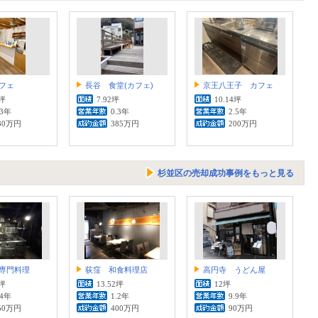
フェ
長谷 食堂(カフェ)
京王八王子 カフェ
2坪
7.92坪
10.14坪
.3年
0.3年
2.5年
30万円
385万円
200万円
杉並区の売却成功事例をもっと見る
専門料理
荻窪 和食料理店
高円寺 うどん屋
5坪
13.52坪
12坪
.4年
1.2年
9.9年
50万円
400万円
90万円