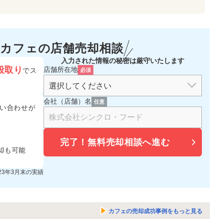
カフェの
店舗売却相談
入力された情報の秘密は厳守いたします
段取り
店舗所在地
でス
必須
会社（店舗）名
任意
い合わせが
完了！
無料売却相談へ進む
却も可能
023年3月末の実績
カフェの売却成功事例をもっと見る