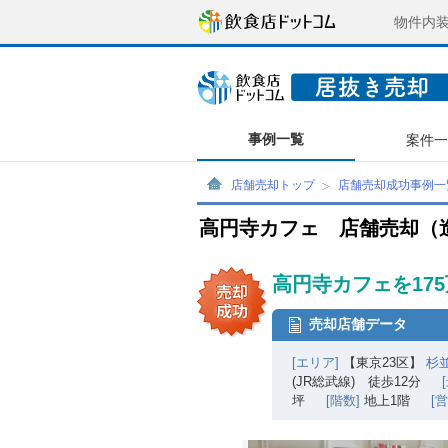
物件内
事例一覧
案件
店舗売却トップ
店舗売却成功事例一
高円寺カフェ 店舗売却（
高円寺カフェを17
売却店舗データ
[エリア]
【東京23区】
杉
(JR総武線) 徒歩12分
坪
[階数]
地上1階
[