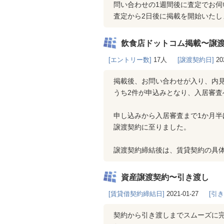
問い合わせの1週間後に査定でお
査定から2日後に掲載を開始いたし
飲食店ドットコム掲載〜譲
[エントリー数]
17人
[譲渡契約日]
20
掲載後、お問い合わせが入り、内見
うち2件が申込みとなり、入居審査
申し込みから入居審査まで1か月
譲渡契約に至りました。
譲渡契約締結後は、賃貸契約の具
資産譲渡契約〜引き渡し
[賃貸借契約締結日]
2021-01-27
[引
契約から引き渡しまでスムーズに