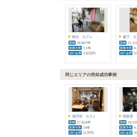
桜台 カフェ
森下 カ
28.807坪
21.1
3.1年
4
130万円
3
同じエリアの売却成功事例
高円寺 カフェ
西荻窪 
17.624坪
18.1
14年
4
51万円
3