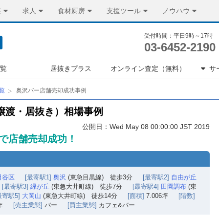
装
求人
食材厨房
支援ツール
ノウハウ
受付時間：平日9時～17時
03-6452-2190
一覧
居抜きプラス
オンライン査定（無料）
サ
覧
奥沢バー店舗売却成功事例
譲渡・居抜き）相場事例
公開日：Wed May 08 00:00:00 JST 2019
円で店舗売却成功！
田谷区
[最寄駅1]
奥沢
(東急目黒線) 徒歩3分
[最寄駅2]
自由が丘
[最寄駅3]
緑が丘
(東急大井町線) 徒歩7分
[最寄駅4]
田園調布
(東
最寄駅5]
大岡山
(東急大井町線) 徒歩14分
[面積]
7.006坪
[階数]
年
[売主業態]
バー
[買主業態]
カフェ&バー