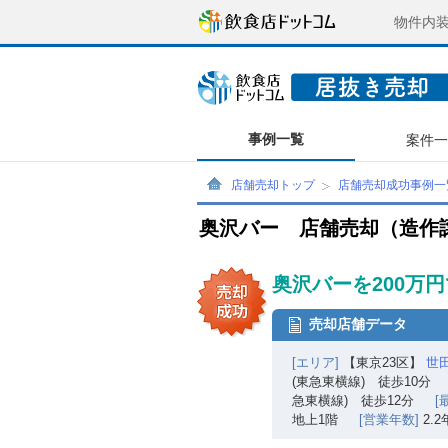
物件内
事例一覧
案件
店舗売却トップ
店舗売却成功事例一
奥沢バー 店舗売却（造作
奥沢バーを200万
売却店舗データ
[エリア]
【東京23区】
世
(東急東横線) 徒歩10分
急東横線) 徒歩12分
[
地上1階
[営業年数]
2.2