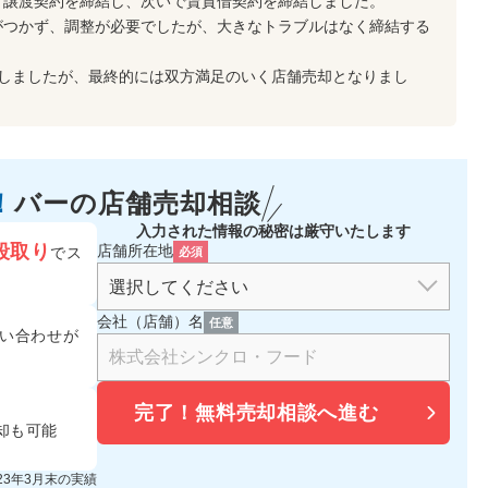
ず譲渡契約を締結し、次いで賃貸借契約を締結しました。
がつかず、調整が必要でしたが、大きなトラブルはなく締結する
要しましたが、最終的には双方満足のいく店舗売却となりまし
！
バーの
店舗売却相談
入力された情報の秘密は厳守いたします
段取り
店舗所在地
でス
必須
会社（店舗）名
任意
い合わせが
完了！
無料売却相談へ進む
却も可能
023年3月末の実績