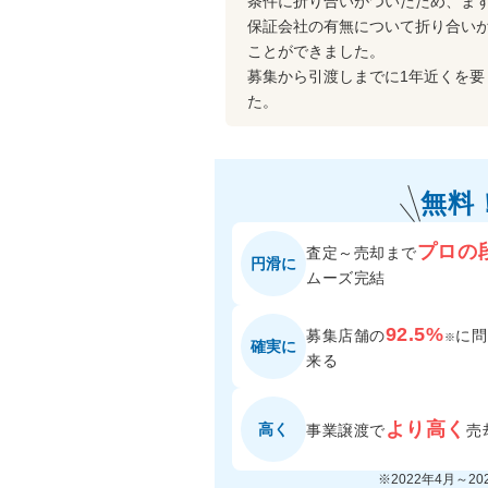
条件に折り合いがついたため、ま
保証会社の有無について折り合い
ことができました。
募集から引渡しまでに1年近くを
た。
無料
プロの
査定～売却まで
円滑に
ムーズ完結
92.5%
募集店舗の
に
問
※
確実に
来る
より高く
高く
事業譲渡で
売
※2022年4月～2