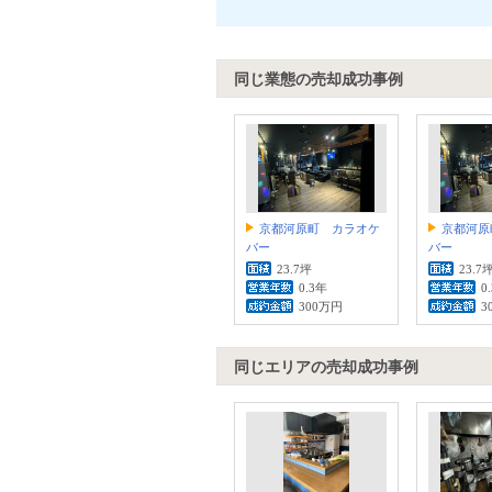
同じ業態の売却成功事例
京都河原町 カラオケ
京都河原
バー
バー
23.7坪
23.7
0.3年
0
300万円
3
同じエリアの売却成功事例