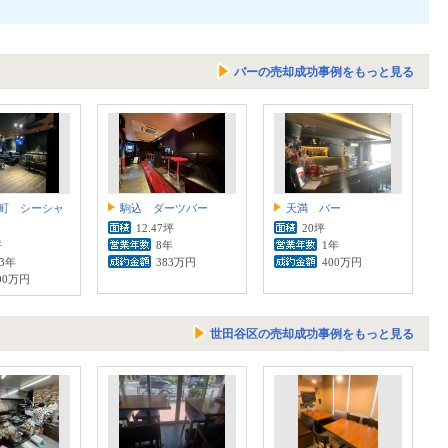
バーの売却成功事例をもっと見る
町 シーシャ
駒込 ダーツバー
天満 バー
12.47坪
20坪
坪
8年
1年
.3年
383万円
400万円
00万円
世田谷区の売却成功事例をもっと見る