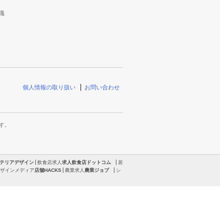
識
個人情報の取り扱い
お問い合わせ
す。
テリアデザイン
飲食店求人
求人飲食店ドットコム
居
ザインメディア
店舗HACKS
農業求人
農業ジョブ
シ