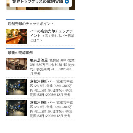
店舗売却のチェックポイント
バーの店舗売却チェックポ
イント
＜高く売れるバー店舗
とは？＞
最新の売却事例
亀有居酒屋
/
葛飾区
/
6坪
/
営業
3年
/
350万円
/
地上1階
/
駅 徒歩
2分
/
募集期間 91日
/
2026年1
月 売却
京都河原町バー
/
京都市中京
区
/
23.7坪
/
営業 0.3年
/
300万
円
/
地上2階
/
駅 徒歩5分
/
募集
期間 53日
/
2025年12月 売却
京都河原町バー
/
京都市中京
区
/
23.7坪
/
営業 0.3年
/
300万
円
/
地上2階
/
駅 徒歩5分
/
募集
期間 53日
/
2025年12月 売却