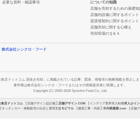
必要な資料・確認事項
についての知識
店舗を売却するための基礎知
店舗内設備に関するポイント
賃貸借契約に関するポイント
店舗売却に関する心構え
売却現場のＱ＆Ａ
営
株式会社シンクロ・フード
飲食店ドットコム 居抜き売却」に掲載されている記事、図表、情報等の無断掲載を禁止しま
著作権は株式会社シンクロ・フードまたはその情報提供者に帰属します。
Copyright (C) 2005-2026 Synchro Food Co., Ltd.
飲食店ドットコム
店舗デザイン設計施工
店舗デザイン.COM
インテリア業界求人転職
求人@イン
キッチンカー・移動販売の出店と運用支援
モビマル
建築工事・内装工事
内装建築.com
店舗デ