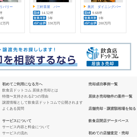
リバリー
三軒茶屋 バー
奥沢 ダイニングバー
3坪
14.52坪
9.68坪
0年
5年
1年
32万円
330万円
200万円
初めてご利用になる方へ
売却成功事例一覧
飲食店ドットコム 居抜き売却とは
特徴〜支持される2つの理由
居抜き売却物件の案件一覧
譲渡情報として飲食店ドットコムで公開されます
よくある質問
店舗売却・譲渡額相場を知る
サービスについて
飲食店閉店データベース
サービス内容と料金について
サービスの流れ
初めての店舗査定・売却