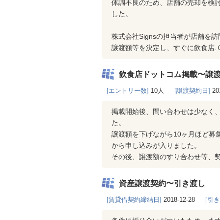
体調不良のため、店舗の売却を検討
した。
株式会社Signsの担当者が店舗を
譲渡額等を決定し、すぐに飲食店.
飲食店ドットコム掲載〜譲
[エントリー数]
10人
[譲渡契約日]
20
掲載開始後、問い合わせは少なく
た。
譲渡額を下げながら10ヶ月ほど募
から申し込みが入りました。
その後、譲渡額のすり合わせ等、
資産譲渡契約〜引き渡し
[賃貸借契約締結日]
2018-12-28
[引