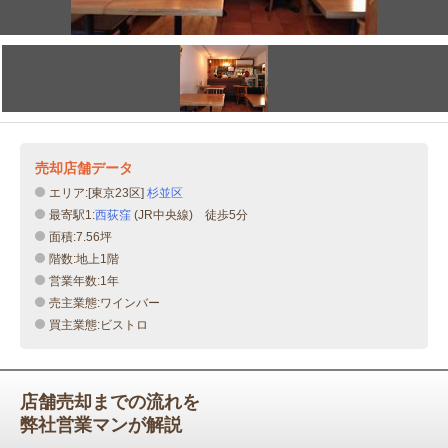
売却店舗データ
エリア:[東京23区]
杉並区
最寄駅1:
西荻窪
(JR中央線) 徒歩5分
面積:7.56坪
階数:地上1階
営業年数:1年
売主業態:ワインバー
買主業態:ビストロ
店舗売却までの流れを
弊社営業マンが解説