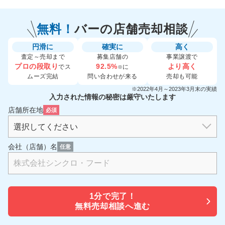
無料！
バーの
店舗売却相談
円滑に
確実に
高く
査定～売却まで
募集店舗の
事業譲渡で
プロの段取り
92.5%
より高く
でス
に
※
ムーズ完結
問い合わせが来る
売却も可能
※2022年4月～2023年3月末の実績
入力された情報の秘密は厳守いたします
店舗所在地
必須
会社（店舗）名
任意
1分で
完了！
無料売却相談へ進む