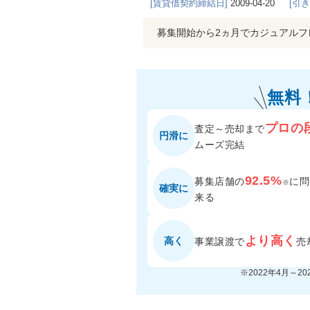
[賃貸借契約締結日]
2009-04-20
[引
募集開始から2ヵ月でカジュアル
無料
プロの
査定～売却まで
円滑に
ムーズ完結
92.5%
募集店舗の
に
問
※
確実に
来る
より高く
高く
事業譲渡で
売
※2022年4月～2