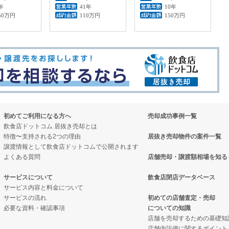
年
41年
10年
50万円
110万円
150万円
初めてご利用になる方へ
売却成功事例一覧
飲食店ドットコム 居抜き売却とは
特徴〜支持される2つの理由
居抜き売却物件の案件一覧
譲渡情報として飲食店ドットコムで公開されます
よくある質問
店舗売却・譲渡額相場を知る
サービスについて
飲食店閉店データベース
サービス内容と料金について
サービスの流れ
初めての店舗査定・売却
必要な資料・確認事項
についての知識
店舗を売却するための基礎知
店舗内設備に関するポイント