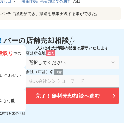
き渡し日]
-
[募集開始から売却までの期間]
76日
フレンチに譲渡ができ、撤退を無事実現する事ができた。
！
バーの
店舗売却相談
入力された情報の秘密は厳守いたします
段取り
店舗所在地
でス
必須
会社（店舗）名
任意
い合わせが
完了！
無料売却相談へ進む
却も可能
023年3月末の実績