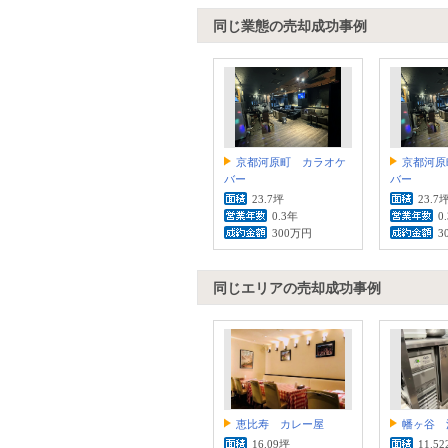
同じ業態の売却成功事例
京都河原町 カラオケ
京都河原
バー
バー
23.7坪
23.7
0.3年
0
300万円
3
同じエリアの売却成功事例
恵比寿 カレー屋
幡ヶ谷 
16.09坪
11.5