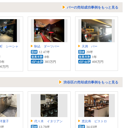
バーの売却成功事例をもっと見る
町 シーシャ
駒込 ダーツバー
天満 バー
12.47坪
20坪
坪
8年
1年
.3年
383万円
400万円
00万円
渋谷区の売却成功事例をもっと見る
洋菓子
代々木 イタリアン
恵比寿 ビストロ
22坪
13.79坪
34.03坪