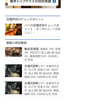
店舗売却のチェックポイント
バーの店舗売却チェックポ
イント
＜高く売れるバー店舗
とは？＞
最新の売却事例
亀有居酒屋
/
葛飾区
/
6坪
/
営業
3年
/
350万円
/
地上1階
/
駅 徒歩
2分
/
募集期間 91日
/
2026年1
月 売却
京都河原町バー
/
京都市中京
区
/
23.7坪
/
営業 0.3年
/
300万
円
/
地上2階
/
駅 徒歩5分
/
募集
期間 53日
/
2025年12月 売却
京都河原町バー
/
京都市中京
区
/
23.7坪
/
営業 0.3年
/
300万
円
/
地上2階
/
駅 徒歩5分
/
募集
期間 53日
/
2025年12月 売却