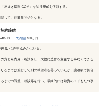
「居抜き情報.COM」を知り売却を依頼する。
相談して、即募集開始となる。
渡契約締結
9-04-13
[成約額]
400万円
件内見・1件申込みがはいる。
フの方とも内見・相談をし、大幅に造作を変更する事なくできる
下りるまでは並行して別の希望者を募っていたが、譲渡額で折合
りるまでの調整・相談等を行い、最終的には融資のメドもたつ事