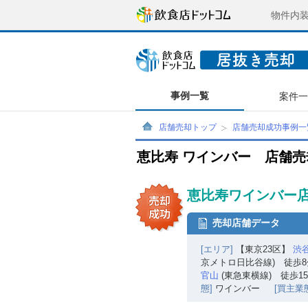
物件内
事例一覧
案件
店舗売却トップ
店舗売却成功事例一
恵比寿 ワインバー 店舗
恵比寿ワインバー店
売却店舗データ
[エリア]
【東京23区】
渋
京メトロ日比谷線) 徒歩8
官山
(東急東横線) 徒歩1
態]
ワインバー
[買主業