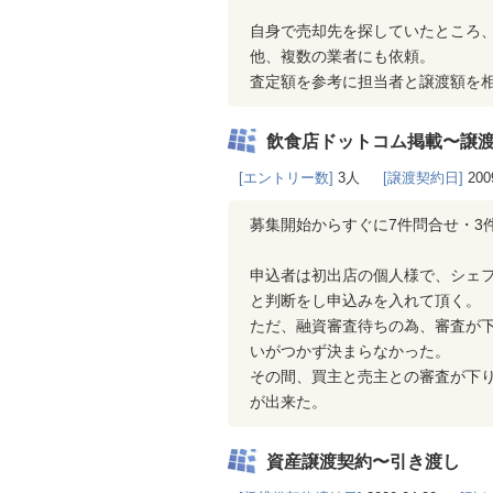
自身で売却先を探していたところ、
他、複数の業者にも依頼。
査定額を参考に担当者と譲渡額を
飲食店ドットコム掲載〜譲
[エントリー数]
3人
[譲渡契約日]
200
募集開始からすぐに7件問合せ・3
申込者は初出店の個人様で、シェ
と判断をし申込みを入れて頂く。
ただ、融資審査待ちの為、審査が
いがつかず決まらなかった。
その間、買主と売主との審査が下
が出来た。
資産譲渡契約〜引き渡し