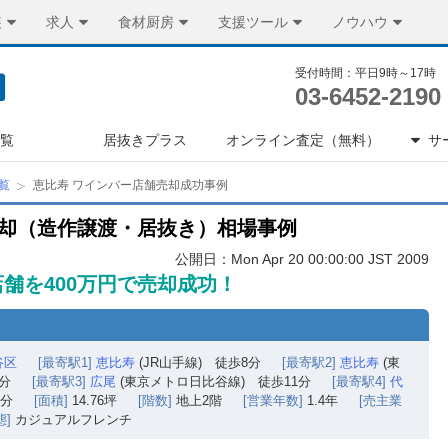
装
求人
食材厨房
支援ツール
ノウハウ
受付時間：平日9時～17時
03-6452-2190
一覧
居抜きプラス
オンライン査定（無料）
サ
覧
恵比寿 ワインバー店舗売却成功事例
売却（造作譲渡・居抜き）相場事例
公開日：Mon Apr 20 00:00:00 JST 2009
舗を400万円で売却成功！
谷区
[最寄駅1]
恵比寿
(JR山手線) 徒歩8分
[最寄駅2]
恵比寿
(東
分
[最寄駅3]
広尾
(東京メトロ日比谷線) 徒歩11分
[最寄駅4]
代
5分
[面積]
14.76坪
[階数]
地上2階
[営業年数]
1.4年
[売主業
態]
カジュアルフレンチ