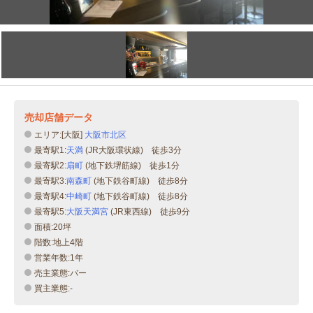
売却店舗データ
エリア:[大阪]
大阪市北区
最寄駅1:
天満
(JR大阪環状線) 徒歩3分
最寄駅2:
扇町
(地下鉄堺筋線) 徒歩1分
最寄駅3:
南森町
(地下鉄谷町線) 徒歩8分
最寄駅4:
中崎町
(地下鉄谷町線) 徒歩8分
最寄駅5:
大阪天満宮
(JR東西線) 徒歩9分
面積:20坪
階数:地上4階
営業年数:1年
売主業態:バー
買主業態:-