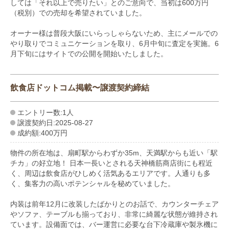
しては「それ以上で売りたい」とのご意向で、当初は600万円
（税別）での売却を希望されていました。
オーナー様は普段大阪にいらっしゃらないため、主にメールでの
やり取りでコミュニケーションを取り、6月中旬に査定を実施。6
月下旬にはサイトでの公開を開始いたしました。
飲食店ドットコム掲載〜譲渡契約締結
エントリー数:1人
譲渡契約日:2025-08-27
成約額:400万円
物件の所在地は、扇町駅からわずか35m、天満駅からも近い「駅
チカ」の好立地！ 日本一長いとされる天神橋筋商店街にも程近
く、周辺は飲食店がひしめく活気あるエリアです。人通りも多
く、集客力の高いポテンシャルを秘めていました。
内装は前年12月に改装したばかりとのお話で、カウンターチェア
やソファ、テーブルも揃っており、非常に綺麗な状態が維持され
ています。設備面では、バー運営に必要な台下冷蔵庫や製氷機に