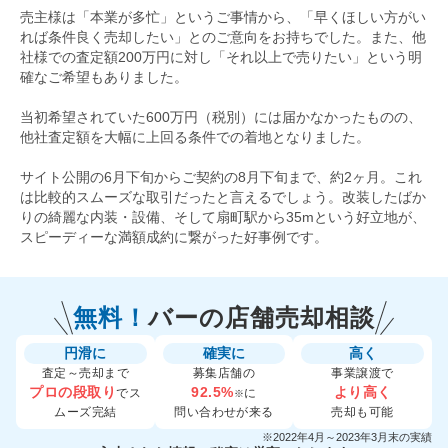
売主様は「本業が多忙」というご事情から、「早くほしい方がい
れば条件良く売却したい」とのご意向をお持ちでした。また、他
社様での査定額200万円に対し「それ以上で売りたい」という明
確なご希望もありました。
当初希望されていた600万円（税別）には届かなかったものの、
他社査定額を大幅に上回る条件での着地となりました。
サイト公開の6月下旬からご契約の8月下旬まで、約2ヶ月。これ
は比較的スムーズな取引だったと言えるでしょう。改装したばか
りの綺麗な内装・設備、そして扇町駅から35mという好立地が、
スピーディーな満額成約に繋がった好事例です。
無料！
バーの
店舗売却相談
円滑に
確実に
高く
査定～売却まで
募集店舗の
事業譲渡で
プロの段取り
92.5%
より高く
でス
に
※
ムーズ完結
問い合わせが来る
売却も可能
※2022年4月～2023年3月末の実績