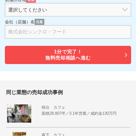
会社（店舗）名
任意
1分で
完了！
無料売却相談へ進む
同じ業態の売却成功事例
桜台 カフェ
面積28.807坪／3.1年営業／成約金130万円
森下 カフェ