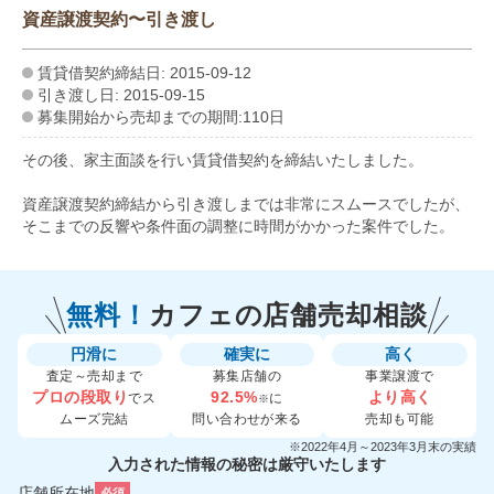
資産譲渡契約〜引き渡し
賃貸借契約締結日: 2015-09-12
引き渡し日: 2015-09-15
募集開始から売却までの期間:110日
その後、家主面談を行い賃貸借契約を締結いたしました。
資産譲渡契約締結から引き渡しまでは非常にスムースでしたが、
そこまでの反響や条件面の調整に時間がかかった案件でした。
無料！
カフェの
店舗売却相談
円滑に
確実に
高く
査定～売却まで
募集店舗の
事業譲渡で
プロの段取り
92.5%
より高く
でス
に
※
ムーズ完結
問い合わせが来る
売却も可能
※2022年4月～2023年3月末の実績
入力された情報の秘密は厳守いたします
店舗所在地
必須