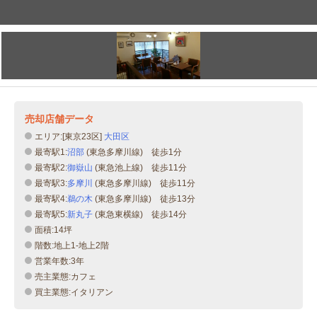
売却店舗データ
エリア:[東京23区]
大田区
最寄駅1:
沼部
(東急多摩川線) 徒歩1分
最寄駅2:
御嶽山
(東急池上線) 徒歩11分
最寄駅3:
多摩川
(東急多摩川線) 徒歩11分
最寄駅4:
鵜の木
(東急多摩川線) 徒歩13分
最寄駅5:
新丸子
(東急東横線) 徒歩14分
面積:14坪
階数:地上1-地上2階
営業年数:3年
売主業態:カフェ
買主業態:イタリアン