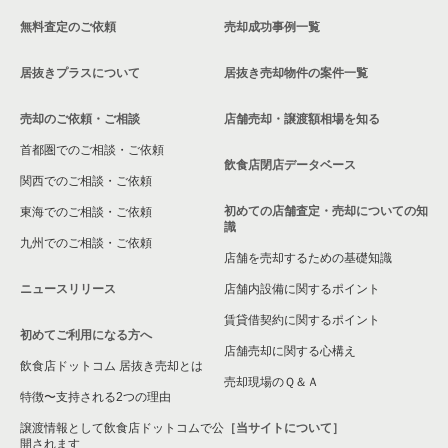
無料査定のご依頼
売却成功事例一覧
居抜きプラスについて
居抜き売却物件の案件一覧
売却のご依頼・ご相談
店舗売却・譲渡額相場を知る
首都圏でのご相談・ご依頼
飲食店閉店データベース
関西でのご相談・ご依頼
初めての店舗査定・売却についての知
東海でのご相談・ご依頼
識
九州でのご相談・ご依頼
店舗を売却するための基礎知識
ニュースリリース
店舗内設備に関するポイント
賃貸借契約に関するポイント
初めてご利用になる方へ
店舗売却に関する心構え
飲食店ドットコム 居抜き売却とは
売却現場のＱ＆Ａ
特徴〜支持される2つの理由
譲渡情報として飲食店ドットコムで公
［当サイトについて］
開されます