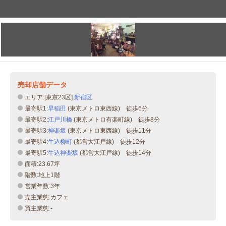
売却店舗データ
エリア:[東京23区]
新宿区
最寄駅1:
早稲田
(東京メトロ東西線) 徒歩6分
最寄駅2:
江戸川橋
(東京メトロ有楽町線) 徒歩8分
最寄駅3:
神楽坂
(東京メトロ東西線) 徒歩11分
最寄駅4:
牛込柳町
(都営大江戸線) 徒歩12分
最寄駅5:
牛込神楽坂
(都営大江戸線) 徒歩14分
面積:23.67坪
階数:地上1階
営業年数:3年
売主業態:カフェ
買主業態:-