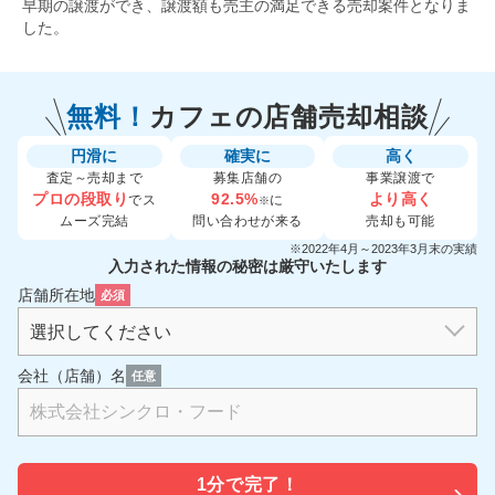
早期の譲渡ができ、譲渡額も売主の満足できる売却案件となりま
した。
無料！
カフェの
店舗売却相談
円滑に
確実に
高く
査定～売却まで
募集店舗の
事業譲渡で
プロの段取り
92.5%
より高く
でス
に
※
ムーズ完結
問い合わせが来る
売却も可能
※2022年4月～2023年3月末の実績
入力された情報の秘密は厳守いたします
店舗所在地
必須
会社（店舗）名
任意
1分で
完了！