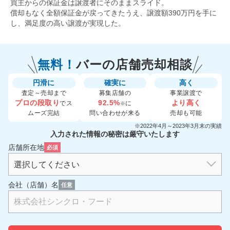
買主からの保証金は譲渡者にそのままスライド。
償却もなく全額保証金が戻ってきたうえ、譲渡額390万円を手に
し、満足度の高い譲渡が実現した。
無料！
バーの
店舗売却相談
円滑に
確実に
高く
査定～売却まで
募集店舗の
事業譲渡で
プロの段取り
92.5%
より高く
でス
に
※
ムーズ完結
問い合わせが来る
売却も可能
※2022年4月～2023年3月末の実績
入力された情報の秘密は厳守いたします
店舗所在地
必須
会社（店舗）名
任意