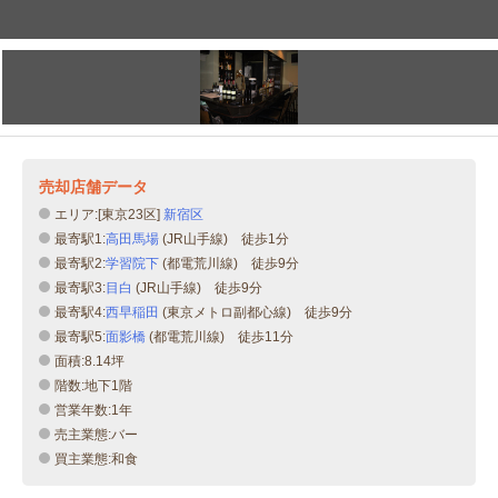
売却店舗データ
エリア:[東京23区]
新宿区
最寄駅1:
高田馬場
(JR山手線) 徒歩1分
最寄駅2:
学習院下
(都電荒川線) 徒歩9分
最寄駅3:
目白
(JR山手線) 徒歩9分
最寄駅4:
西早稲田
(東京メトロ副都心線) 徒歩9分
最寄駅5:
面影橋
(都電荒川線) 徒歩11分
面積:8.14坪
階数:地下1階
営業年数:1年
売主業態:バー
買主業態:和食