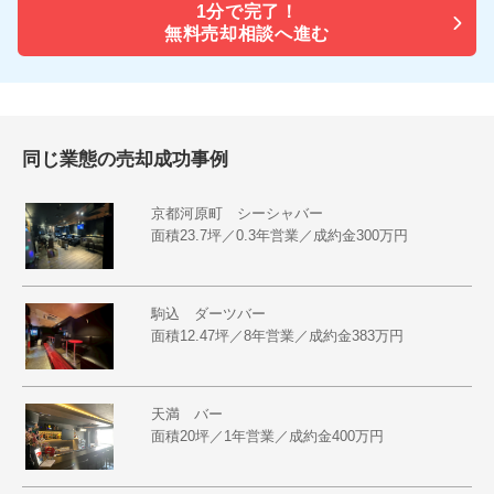
1分で
完了！
無料売却相談へ進む
同じ業態の売却成功事例
京都河原町 シーシャバー
面積23.7坪／0.3年営業／成約金300万円
駒込 ダーツバー
面積12.47坪／8年営業／成約金383万円
天満 バー
面積20坪／1年営業／成約金400万円