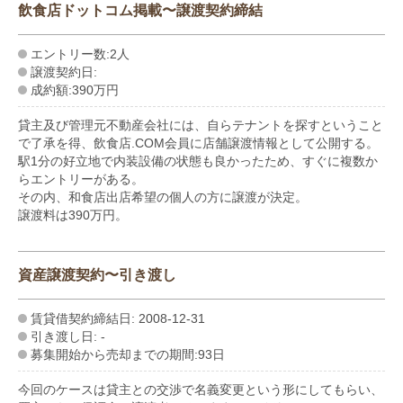
飲食店ドットコム掲載〜譲渡契約締結
エントリー数:2人
譲渡契約日:
成約額:390万円
貸主及び管理元不動産会社には、自らテナントを探すということ
で了承を得、飲食店.COM会員に店舗譲渡情報として公開する。
駅1分の好立地で内装設備の状態も良かったため、すぐに複数か
らエントリーがある。
その内、和食店出店希望の個人の方に譲渡が決定。
譲渡料は390万円。
資産譲渡契約〜引き渡し
賃貸借契約締結日: 2008-12-31
引き渡し日: -
募集開始から売却までの期間:93日
今回のケースは貸主との交渉で名義変更という形にしてもらい、