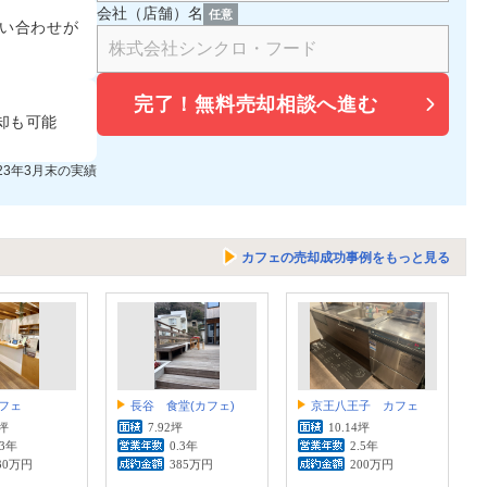
会社（店舗）名
任意
い合わせが
完了！
無料売却相談へ進む
却も可能
023年3月末の実績
カフェの売却成功事例をもっと見る
フェ
長谷 食堂(カフェ)
京王八王子 カフェ
2坪
7.92坪
10.14坪
.3年
0.3年
2.5年
30万円
385万円
200万円