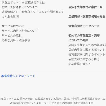
飲食店ドットコム 居抜き売却とは
特徴〜支持される2つの理由
居抜き売却物件の案件一覧
譲渡情報として飲食店ドットコムで公開されます
よくある質問
店舗売却・譲渡額相場を知る
サービスについて
飲食店閉店データベース
サービス内容と料金について
サービスの流れ
初めての店舗査定・売却
必要な資料・確認事項
についての知識
店舗を売却するための基礎知
店舗内設備に関するポイント
賃貸借契約に関するポイント
店舗売却に関する心構え
売却現場のＱ＆Ａ
営
株式会社シンクロ・フード
飲食店ドットコム 居抜き売却」に掲載されている記事、図表、情報等の無断掲載を禁止しま
著作権は株式会社シンクロ・フードまたはその情報提供者に帰属します。