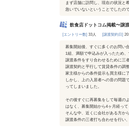
まず店舗に訪問し、現在の状況と
急いでいないということでしたの
飲食店ドットコム掲載〜譲
[エントリー数]
33人
[譲渡契約日]
20
募集開始後、すぐに多くのお問い
1組、満額で申込みが入ったため
譲渡条件をすり合わせるために三
譲渡契約と平行して賃貸条件の調
家主様からの条件提示も買主様に
しかし、上の入居者への音の問題
ってしまいました。
その後すぐに再募集をして毎週の
はなく、募集開始から4ヶ月経って
そんな中、近くに会社がある方か
譲渡条件の三者打ち合わせを行い