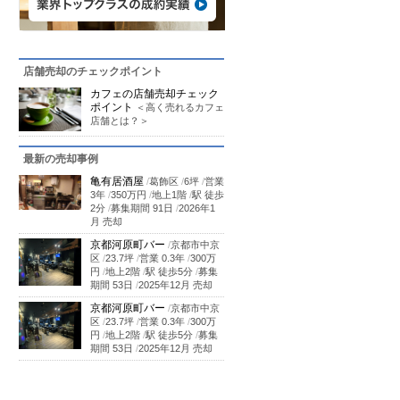
店舗売却のチェックポイント
カフェの店舗売却チェック
ポイント
＜高く売れるカフェ
店舗とは？＞
最新の売却事例
亀有居酒屋
/
葛飾区
/
6坪
/
営業
3年
/
350万円
/
地上1階
/
駅 徒歩
2分
/
募集期間 91日
/
2026年1
月 売却
京都河原町バー
/
京都市中京
区
/
23.7坪
/
営業 0.3年
/
300万
円
/
地上2階
/
駅 徒歩5分
/
募集
期間 53日
/
2025年12月 売却
京都河原町バー
/
京都市中京
区
/
23.7坪
/
営業 0.3年
/
300万
円
/
地上2階
/
駅 徒歩5分
/
募集
期間 53日
/
2025年12月 売却