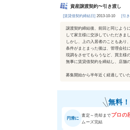
資産譲渡契約〜引き渡し
[賃貸借契約締結日]
2013-10-10
[引
譲渡契約締結後、前回と同じよう
して家主様に交渉していただきま
しかし、上の入居者のこともあり
条件がまとまった後は、管理会社
現調をさせてもらうなど、買主様
無事に賃貸借契約を締結し、店舗
募集開始から半年近く経過してい
無料！
プロの
査定～売却まで
円滑に
ムーズ完結