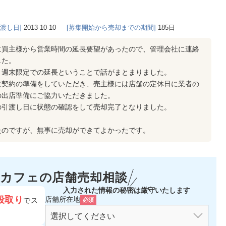
き渡し日]
2013-10-10
[募集開始から売却までの期間]
185日
に買主様から営業時間の延長要望があったので、管理会社に連絡
した。
、週末限定での延長ということで話がまとまりました。
に契約の準備をしていただき、売主様には店舗の定休日に業者の
の出店準備にご協力いただきました。
の引渡し日に状態の確認をして売却完了となりました。
たのですが、無事に売却ができてよかったです。
カフェの
店舗売却相談
入力された情報の秘密は厳守いたします
段取り
店舗所在地
でス
必須