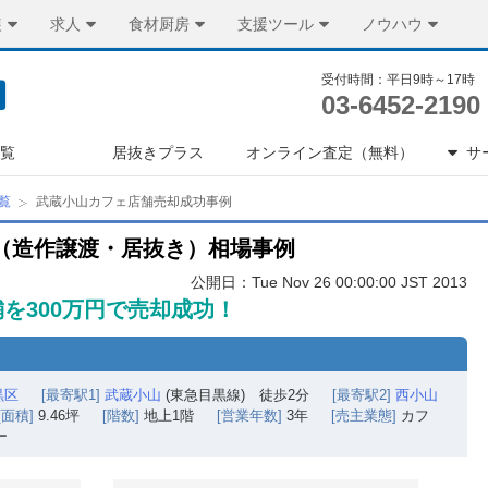
装
求人
食材厨房
支援ツール
ノウハウ
受付時間：平日9時～17時
03-6452-2190
一覧
居抜きプラス
オンライン査定（無料）
サ
覧
武蔵小山カフェ店舗売却成功事例
（造作譲渡・居抜き）相場事例
公開日：Tue Nov 26 00:00:00 JST 2013
を300万円で売却成功！
黒区
[最寄駅1]
武蔵小山
(東急目黒線) 徒歩2分
[最寄駅2]
西小山
[面積]
9.46坪
[階数]
地上1階
[営業年数]
3年
[売主業態]
カフ
ー