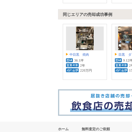
同じエリアの売却成功事例
中目黒 焼肉
目黒 ダ
36.1坪
9.12
2年
2
220万円
1
ホーム
無料査定のご依頼