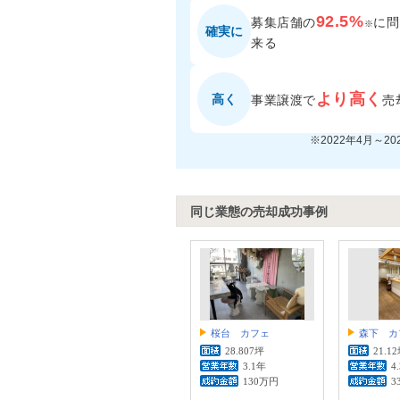
92.5%
募集店舗の
に
問
※
確実に
来る
より高く
高く
事業譲渡で
売
※2022年4月～2
同じ業態の売却成功事例
桜台 カフェ
森下 カ
28.807坪
21.1
3.1年
4
130万円
3