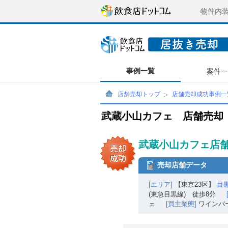
物件内
事例一覧
案件
店舗売却トップ
店舗売却成功事例一
武蔵小山カフェ 店舗売却
武蔵小山カフェ店舗
売却店舗データ
[エリア]
【東京23区】
目
(東急目黒線) 徒歩8分
ェ
[買主業態]
ワインバ