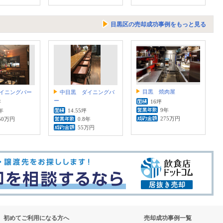
目黒区の売却成功事例をもっと見る
目黒 焼肉屋
イニングバー
中目黒 ダイニングバ
ー
16坪
坪
9年
年
14.55坪
275万円
50万円
0.8年
55万円
初めてご利用になる方へ
売却成功事例一覧