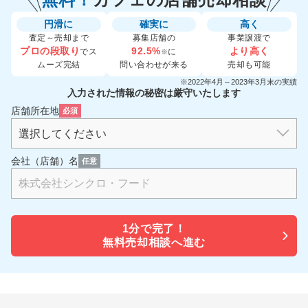
円滑に
確実に
高く
査定～売却まで
募集店舗の
事業譲渡で
プロの段取り
92.5%
より高く
でス
に
※
ムーズ完結
問い合わせが来る
売却も可能
※2022年4月～2023年3月末の実績
入力された情報の秘密は厳守いたします
店舗所在地
必須
会社（店舗）名
任意
1分で
完了！
無料売却相談へ進む