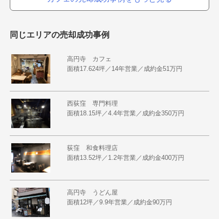
同じエリアの売却成功事例
高円寺 カフェ
面積17.624坪／14年営業／成約金51万円
西荻窪 専門料理
面積18.15坪／4.4年営業／成約金350万円
荻窪 和食料理店
面積13.52坪／1.2年営業／成約金400万円
高円寺 うどん屋
面積12坪／9.9年営業／成約金90万円