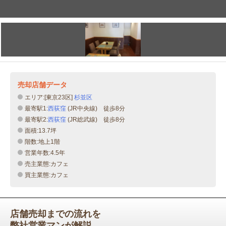
売却店舗データ
エリア:[東京23区]
杉並区
最寄駅1:
西荻窪
(JR中央線) 徒歩8分
最寄駅2:
西荻窪
(JR総武線) 徒歩8分
面積:13.7坪
階数:地上1階
営業年数:4.5年
売主業態:カフェ
買主業態:カフェ
店舗売却までの流れを
弊社営業マンが解説