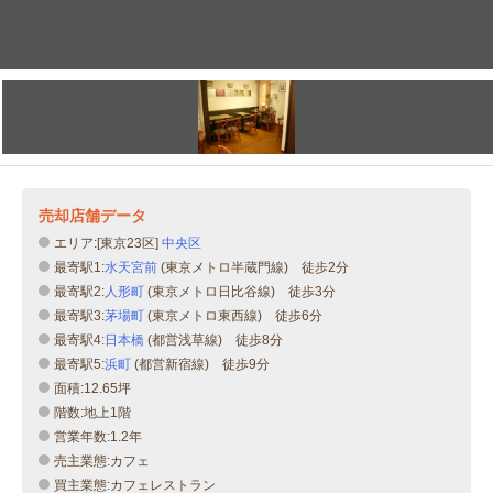
売却店舗データ
エリア:[東京23区]
中央区
最寄駅1:
水天宮前
(東京メトロ半蔵門線) 徒歩2分
最寄駅2:
人形町
(東京メトロ日比谷線) 徒歩3分
最寄駅3:
茅場町
(東京メトロ東西線) 徒歩6分
最寄駅4:
日本橋
(都営浅草線) 徒歩8分
最寄駅5:
浜町
(都営新宿線) 徒歩9分
面積:12.65坪
階数:地上1階
営業年数:1.2年
売主業態:カフェ
買主業態:カフェレストラン