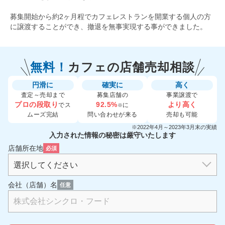
募集開始から約2ヶ月程でカフェレストランを開業する個人の方
に譲渡することができ、撤退を無事実現する事ができました。
無料！
カフェの
店舗売却相談
円滑に
確実に
高く
査定～売却まで
募集店舗の
事業譲渡で
プロの段取り
92.5%
より高く
でス
に
※
ムーズ完結
問い合わせが来る
売却も可能
※2022年4月～2023年3月末の実績
入力された情報の秘密は厳守いたします
店舗所在地
必須
会社（店舗）名
任意