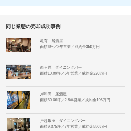
同じ業態の売却成功事例
亀有 居酒屋
面積6坪／3年営業／成約金350万円
西ヶ原 ダイニングバー
面積10.89坪／6年営業／成約金220万円
岸和田 居酒屋
面積30.06坪／2.8年営業／成約金196万円
戸越銀座 ダイニングバー
面積9.075坪／7年営業／成約金580万円