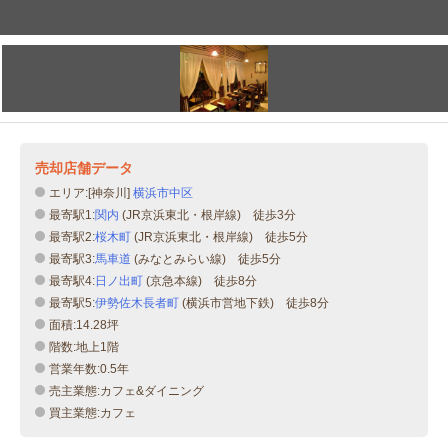
売却店舗データ
エリア:[神奈川]
横浜市中区
最寄駅1:
関内
(JR京浜東北・根岸線) 徒歩3分
最寄駅2:
桜木町
(JR京浜東北・根岸線) 徒歩5分
最寄駅3:
馬車道
(みなとみらい線) 徒歩5分
最寄駅4:
日ノ出町
(京急本線) 徒歩8分
最寄駅5:
伊勢佐木長者町
(横浜市営地下鉄) 徒歩8分
面積:14.28坪
階数:地上1階
営業年数:0.5年
売主業態:カフェ&ダイニング
買主業態:カフェ