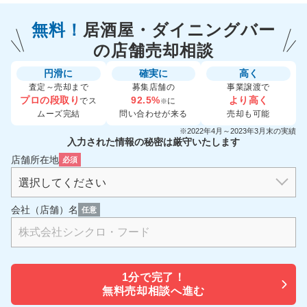
無料！
居酒屋・ダイニングバー
の
店舗売却相談
円滑に
確実に
高く
査定～売却まで
募集店舗の
事業譲渡で
プロの段取り
92.5%
より高く
でス
に
※
ムーズ完結
問い合わせが来る
売却も可能
※2022年4月～2023年3月末の実績
入力された情報の秘密は厳守いたします
店舗所在地
必須
会社（店舗）名
任意
1分で
完了！
無料売却相談へ進む