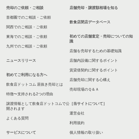
売却のご依頼・ご相談
店舗売却・譲渡額相場を知る
首都圏でのご相談・ご依頼
飲食店閉店データベース
関西でのご相談・ご依頼
初めての店舗査定・売却についての知
東海でのご相談・ご依頼
識
九州でのご相談・ご依頼
店舗を売却するための基礎知識
ニュースリリース
店舗内設備に関するポイント
賃貸借契約に関するポイント
初めてご利用になる方へ
店舗売却に関する心構え
飲食店ドットコム 居抜き売却とは
売却現場のＱ＆Ａ
特徴〜支持される2つの理由
譲渡情報として飲食店ドットコムで公
［当サイトについて］
開されます
運営会社
よくある質問
利用規約
サービスについて
個人情報の取り扱い