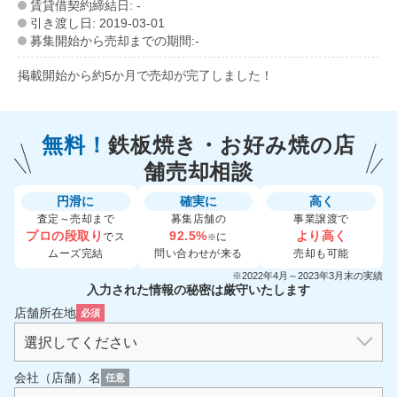
賃貸借契約締結日: -
引き渡し日: 2019-03-01
募集開始から売却までの期間:-
掲載開始から約5か月で売却が完了しました！
無料！
鉄板焼き・お好み焼の
店
舗売却相談
円滑に
確実に
高く
査定～売却まで
募集店舗の
事業譲渡で
プロの段取り
92.5%
より高く
でス
に
※
ムーズ完結
問い合わせが来る
売却も可能
※2022年4月～2023年3月末の実績
入力された情報の秘密は厳守いたします
店舗所在地
必須
会社（店舗）名
任意