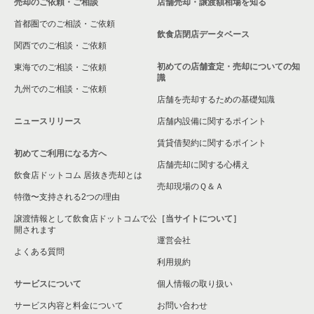
売却のご依頼・ご相談
店舗売却・譲渡額相場を知る
首都圏でのご相談・ご依頼
飲食店閉店データベース
関西でのご相談・ご依頼
初めての店舗査定・売却についての知
東海でのご相談・ご依頼
識
九州でのご相談・ご依頼
店舗を売却するための基礎知識
ニュースリリース
店舗内設備に関するポイント
賃貸借契約に関するポイント
初めてご利用になる方へ
店舗売却に関する心構え
飲食店ドットコム 居抜き売却とは
売却現場のＱ＆Ａ
特徴〜支持される2つの理由
譲渡情報として飲食店ドットコムで公
［当サイトについて］
開されます
運営会社
よくある質問
利用規約
サービスについて
個人情報の取り扱い
サービス内容と料金について
お問い合わせ