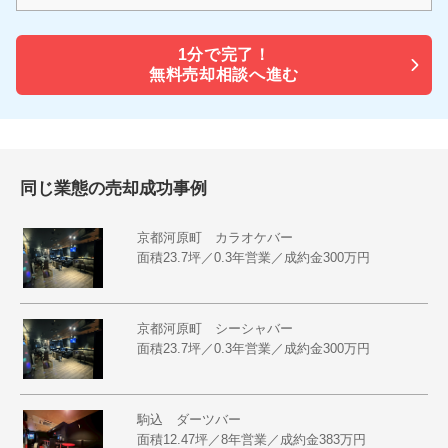
1分で
完了！
無料売却相談へ進む
同じ業態の売却成功事例
京都河原町 カラオケバー
面積23.7坪／0.3年営業／成約金300万円
京都河原町 シーシャバー
面積23.7坪／0.3年営業／成約金300万円
駒込 ダーツバー
面積12.47坪／8年営業／成約金383万円