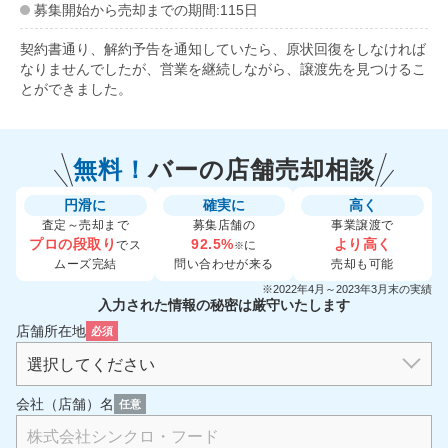
募集開始から売却までの期間:115日
契約書通り、解約予告を通知していたら、原状回復をしなければ
なりませんでしたが、営業を継続しながら、譲渡先を見つけるこ
とができました。
無料！
バーの
店舗売却相談
円滑に
確実に
高く
査定～売却まで
募集店舗の
事業譲渡で
プロの段取り
92.5%
より高く
でス
に
※
ムーズ完結
問い合わせが来る
売却も可能
※2022年4月～2023年3月末の実績
入力された情報の秘密は厳守いたします
店舗所在地
必須
会社（店舗）名
任意