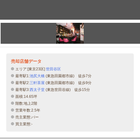
売却店舗データ
エリア:[東京23区]
世田谷区
最寄駅1:
池尻大橋
(東急田園都市線) 徒歩7分
最寄駅2:
三軒茶屋
(東急田園都市線) 徒歩9分
最寄駅3:
西太子堂
(東急世田谷線) 徒歩15分
面積:14.65坪
階数:地上2階
営業年数:2.5年
売主業態:バー
買主業態:-