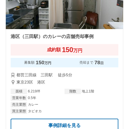
港区（三田駅）のカレーの店舗売却事例
150
成約額
万円
150
78
募集額
売却まで
万円
日
都営三田線 三田駅 徒歩5分
東京23区 港区
面積
6.219坪
階数
地上1階
営業年数
0.5年
売主業態
カレー
買主業態
タピオカ
事例詳細を見る