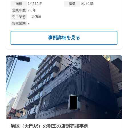
面積
14.272坪
階数
地上1階
営業年数
7.5年
売主業態
居酒屋
買主業態
-
事例詳細を見る
港区（大門駅）の割烹の店舗売却事例