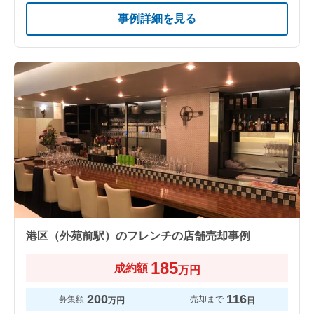
事例詳細を見る
港区（外苑前駅）のフレンチの店舗売却事例
185
成約額
万円
200
116
募集額
売却まで
万円
日