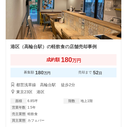
港区（高輪台駅）の軽飲食の店舗売却事例
180
成約額
万円
180
52
募集額
売却まで
万円
日
都営浅草線 高輪台駅 徒歩2分
東京23区 港区
面積
6.85坪
階数
地上1階
営業年数
1.5年
売主業態
軽飲食
買主業態
カフェバー