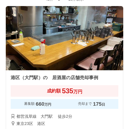
港区（大門駅）の 居酒屋の店舗売却事例
535
成約額
万円
660
175
募集額
売却まで
万円
日
都営浅草線 大門駅 徒歩2分
東京23区 港区