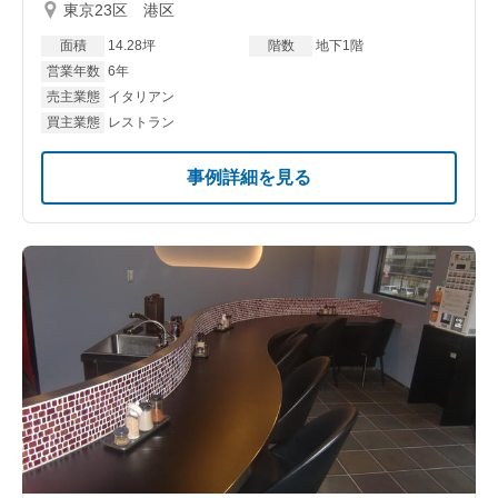
東京23区 港区
面積
14.28坪
階数
地下1階
営業年数
6年
売主業態
イタリアン
買主業態
レストラン
事例詳細を見る