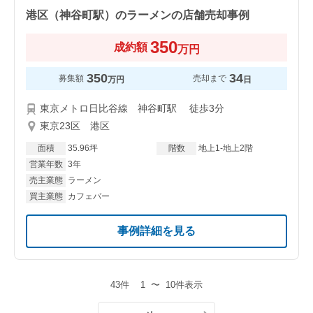
港区（神谷町駅）のラーメンの店舗売却事例
350
成約額
万円
350
34
募集額
売却まで
万円
日
東京メトロ日比谷線 神谷町駅 徒歩3分
東京23区 港区
面積
35.96坪
階数
地上1-地上2階
営業年数
3年
売主業態
ラーメン
買主業態
カフェバー
事例詳細を見る
43件
1
〜
10件表示