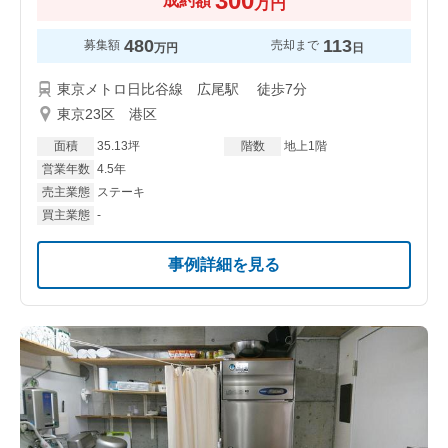
300
成約額
万円
480
113
募集額
売却まで
万円
日
東京メトロ日比谷線 広尾駅 徒歩7分
東京23区 港区
面積
35.13坪
階数
地上1階
営業年数
4.5年
売主業態
ステーキ
買主業態
-
事例詳細を見る