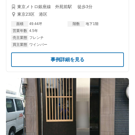
東京メトロ銀座線 外苑前駅 徒歩3分
東京23区 港区
面積
49.44坪
階数
地下1階
営業年数
4.5年
売主業態
フレンチ
買主業態
ワインバー
事例詳細を見る