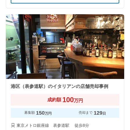
港区（表参道駅）のイタリアンの店舗売却事例
100
成約額
万円
150
129
募集額
売却まで
万円
日
東京メトロ銀座線 表参道駅 徒歩8分