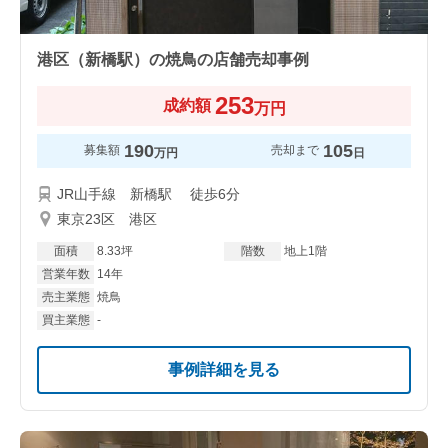
港区（新橋駅）の焼鳥の店舗売却事例
253
成約額
万円
190
105
募集額
売却まで
万円
日
JR山手線 新橋駅 徒歩6分
東京23区 港区
面積
8.33坪
階数
地上1階
営業年数
14年
売主業態
焼鳥
買主業態
-
事例詳細を見る