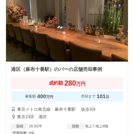
港区（麻布十番駅）のバーの店舗売却事例
280
成約額
万円
400
101
募集額
売却まで
万円
日
東京メトロ南北線 麻布十番駅 徒歩3分
東京23区 港区
面積
26.92坪
階数
地上7-地上8階
営業年数
8年