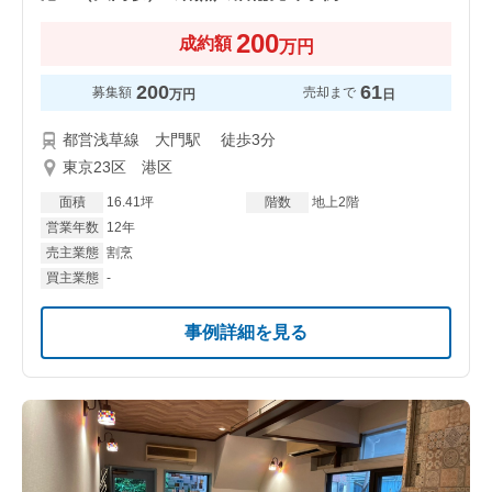
200
成約額
万円
200
61
募集額
売却まで
万円
日
都営浅草線 大門駅 徒歩3分
東京23区 港区
面積
16.41坪
階数
地上2階
営業年数
12年
売主業態
割烹
買主業態
-
事例詳細を見る