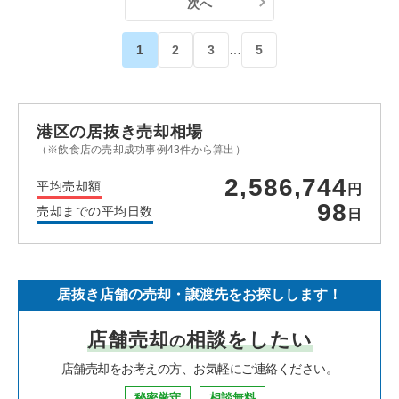
次へ
1
2
3
…
5
港区の居抜き売却相場
（※飲食店の売却成功事例43件から算出）
2,586,744
平均売却額
円
98
売却までの平均日数
日
居抜き店舗の売却・譲渡先をお探しします！
店舗売却
相談をしたい
の
店舗売却をお考えの方、お気軽にご連絡ください。
秘密厳守
相談無料