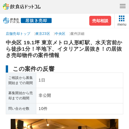
売却相談
menu
店舗売却トップ
東京23区
中央区
案件詳細
中央区 19.1坪 東京メトロ人形町駅、水天宮前か
ら徒歩1分！半地下、イタリアン居抜き！の居抜
き売却物件の案件情報
この案件の反響
ご相談から募集
1日
開始までの期間
募集開始から売
非公開
却までの期間
10件
問い合わせ数