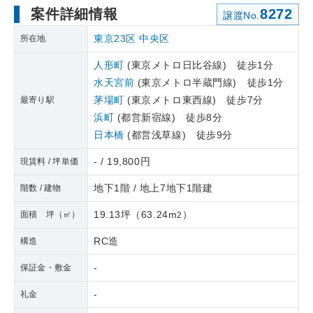
案件詳細情報
8272
譲渡No.
東京23区
中央区
所在地
人形町
(東京メトロ日比谷線) 徒歩1分
水天宮前
(東京メトロ半蔵門線) 徒歩1分
茅場町
(東京メトロ東西線) 徒歩7分
最寄り駅
浜町
(都営新宿線) 徒歩8分
日本橋
(都営浅草線) 徒歩9分
- / 19,800円
現賃料 / 坪単価
地下1階 / 地上7地下1階建
階数 / 建物
19.13坪
（
63.24m
）
面積 坪（㎡）
2
RC造
構造
-
保証金・敷金
-
礼金