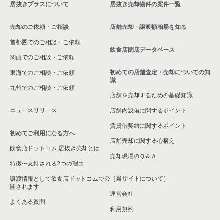
居抜きプラスについて
居抜き売却物件の案件一覧
東京23区の居酒屋・ダイニングバーの居抜き売却物件の案件一
中央区の居酒屋・ダイニングバーの居抜き売却物件の案件一覧
人形町駅のその他の居抜き売却物件の案件一覧
覧
売却のご依頼・ご相談
店舗売却・譲渡額相場を知る
中央区の専門料理の居抜き売却物件の案件一覧
首都圏でのご相談・ご依頼
東京23区の専門料理の居抜き売却物件の案件一覧
飲食店閉店データベース
中央区の和食の居抜き売却物件の案件一覧
関西でのご相談・ご依頼
東京23区の和食の居抜き売却物件の案件一覧
初めての店舗査定・売却についての知
東海でのご相談・ご依頼
中央区の洋食の居抜き売却物件の案件一覧
識
東京23区の洋食の居抜き売却物件の案件一覧
九州でのご相談・ご依頼
店舗を売却するための基礎知識
中央区のその他の居抜き売却物件の案件一覧
東京23区のその他の居抜き売却物件の案件一覧
ニュースリリース
店舗内設備に関するポイント
賃貸借契約に関するポイント
初めてご利用になる方へ
店舗売却に関する心構え
飲食店ドットコム 居抜き売却とは
売却現場のＱ＆Ａ
特徴〜支持される2つの理由
譲渡情報として飲食店ドットコムで公
［当サイトについて］
開されます
運営会社
よくある質問
利用規約