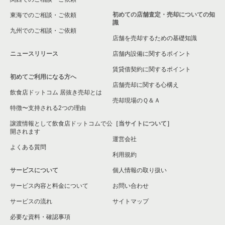
神奈川県の専門料理の居抜き売却物件の案件一覧
初めての店舗査定・売却についての知
東海でのご相談・ご依頼
識
神奈川県の和食の居抜き売却物件の案件一覧
九州でのご相談・ご依頼
店舗を売却するための基礎知識
神奈川県の洋食の居抜き売却物件の案件一覧
ニュースリリース
店舗内設備に関するポイント
賃貸借契約に関するポイント
神奈川県のその他の居抜き売却物件の案件一覧
初めてご利用になる方へ
店舗売却に関する心構え
飲食店ドットコム 居抜き売却とは
売却現場のＱ＆Ａ
特徴〜支持される2つの理由
譲渡情報として飲食店ドットコムで公
［当サイトについて］
開されます
運営会社
よくある質問
利用規約
サービスについて
個人情報の取り扱い
サービス内容と料金について
お問い合わせ
サービスの流れ
サイトマップ
必要な資料・確認事項