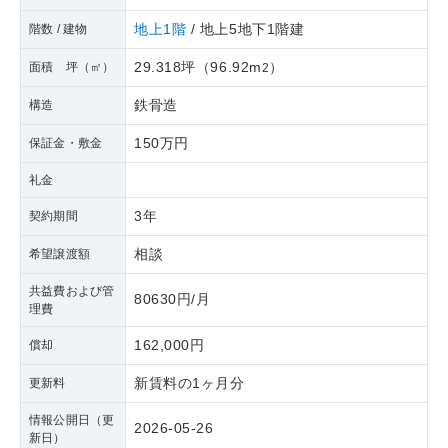
地上1階
/ 地上5地下1階建
階数 / 建物
29.318坪
（
96.92m
）
面積 坪（㎡）
2
鉄骨造
構造
150万円
保証金・敷金
礼金
3年
契約期間
相談
希望譲渡額
共益費および管
80630円/月
理費
162,000円
償却
新賃料の1ヶ月分
更新料
情報公開日（更
2026-05-26
新日）