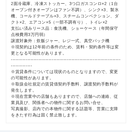
2面冷蔵庫、冷凍ストッカー、3つ口ガスコンロ×2（1台
オーブン付きオーブンはファン不調）、シンク×3、製氷
機、コールドテーブル×3、スチームコンベクション、ダ
クト×2、エアコン×5（一部不調有り）、トイレ×2
支払い済みリース品：食洗機、ショーケース（年間保守
点検費用3万円弱）
譲渡対象外：炊飯ジャー、レジ一式、真空パック機
※現契約は12年前の条件のため、賃料・契約条件等は変
更となる可能性があります。
-------------------------------------------------------------------
-------------
※賃貸条件については現状のものとなりますので、変更
の可能性があります。
※取扱会社規定の賃貸借契約手数料、譲渡契約手数料が
発生します。
※現在営業中の店舗もありますので、店舗への連絡、従
業員及び、関係者への物件に関するお問い合せ、
写真撮影、店内での本物件に関する話題等、営業に支障
をきたす行為は固く禁止致します。