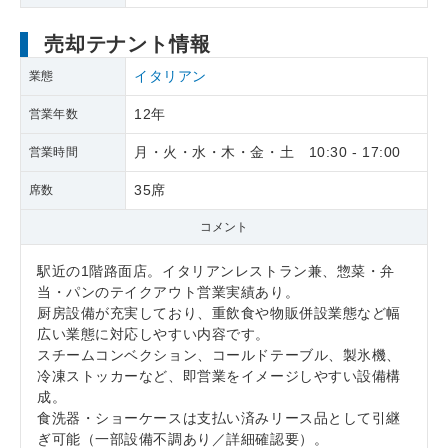
売却テナント情報
イタリアン
業態
12年
営業年数
月・火・水・木・金・土 10:30 - 17:00
営業時間
35席
席数
コメント
駅近の1階路面店。イタリアンレストラン兼、惣菜・弁
当・パンのテイクアウト営業実績あり。
厨房設備が充実しており、重飲食や物販併設業態など幅
広い業態に対応しやすい内容です。
スチームコンベクション、コールドテーブル、製氷機、
冷凍ストッカーなど、即営業をイメージしやすい設備構
成。
食洗器・ショーケースは支払い済みリース品として引継
ぎ可能（一部設備不調あり／詳細確認要）。