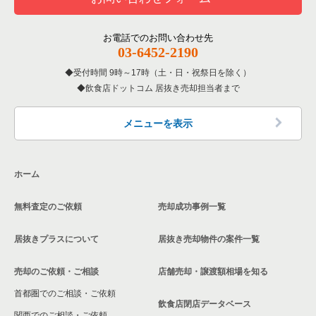
横浜市戸塚区のテイクアウトの居抜き売却物件の案件一覧
神奈川県の焼肉の居抜き売却物件の案件一覧
神奈川県の1階のイタリア料理の居抜き売却物件の案件一覧
お電話でのお問い合わせ先
横浜市戸塚区の居酒屋・ダイニングバーの居抜き売却物件の案
03-6452-2190
件一覧
神奈川県の鉄板焼き・お好み焼の居抜き売却物件の案件一覧
受付時間 9時～17時（土・日・祝祭日を除く）
横浜市戸塚区のその他の居抜き売却物件の案件一覧
飲食店ドットコム 居抜き売却担当者まで
神奈川県のアジア料理の居抜き売却物件の案件一覧
神奈川県のカフェの居抜き売却物件の案件一覧
メニューを表示
神奈川県のテイクアウトの居抜き売却物件の案件一覧
ホーム
神奈川県のお弁当・惣菜・デリの居抜き売却物件の案件一覧
無料査定のご依頼
売却成功事例一覧
神奈川県のカラオケ・パブ・スナックの居抜き売却物件の案件
一覧
居抜きプラスについて
居抜き売却物件の案件一覧
神奈川県のバーの居抜き売却物件の案件一覧
売却のご依頼・ご相談
店舗売却・譲渡額相場を知る
神奈川県の居酒屋・ダイニングバーの居抜き売却物件の案件一
首都圏でのご相談・ご依頼
覧
飲食店閉店データベース
関西でのご相談・ご依頼