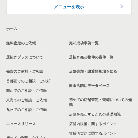
東京23区の洋食の居抜き売却物件の案件一覧
品川区の飲食店の居抜き売却物件の案件一覧
メニューを表示
中央区のその他の居抜き売却物件の案件一覧
東京23区のその他の居抜き売却物件の案件一覧
大田区の飲食店の居抜き売却物件の案件一覧
ホーム
荒川区の飲食店の居抜き売却物件の案件一覧
無料査定のご依頼
売却成功事例一覧
中野区の飲食店の居抜き売却物件の案件一覧
居抜きプラスについて
居抜き売却物件の案件一覧
売却のご依頼・ご相談
店舗売却・譲渡額相場を知る
首都圏でのご相談・ご依頼
飲食店閉店データベース
関西でのご相談・ご依頼
初めての店舗査定・売却についての知
東海でのご相談・ご依頼
識
九州でのご相談・ご依頼
店舗を売却するための基礎知識
ニュースリリース
店舗内設備に関するポイント
賃貸借契約に関するポイント
初めてご利用になる方へ