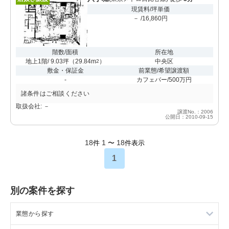
現賃料/坪単価
－ /16,860円
階数/面積
所在地
地上1階/ 9.03坪
（
29.84m
）
中央区
2
敷金・保証金
前業態/希望譲渡額
-
カフェバー/500万円
諸条件はご相談ください
取扱会社: －
譲渡No.：2006
公開日：2010-09-15
18
1
18
件
〜
件表示
1
別の案件を探す
業態から探す