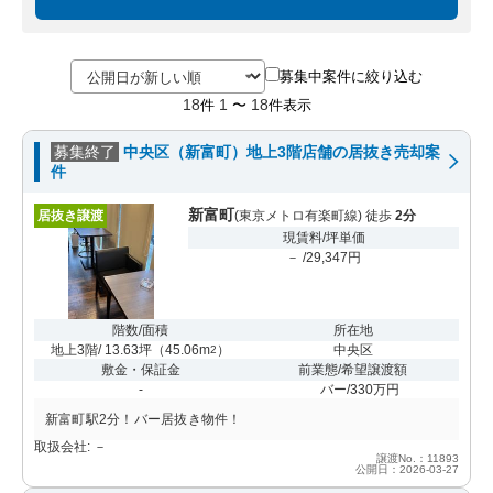
募集中案件に絞り込む
18
1
18
件
〜
件表示
募集終了
中央区（新富町）地上3階店舗の居抜き売却案
件
新富町
居抜き譲渡
(東京メトロ有楽町線) 徒歩
2分
現賃料/坪単価
－ /29,347円
階数/面積
所在地
地上3階/ 13.63坪
（
45.06m
）
中央区
2
敷金・保証金
前業態/希望譲渡額
-
バー/330万円
新富町駅2分！バー居抜き物件！
取扱会社: －
譲渡No.：11893
公開日：2026-03-27