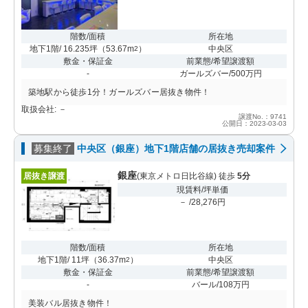
階数/面積
所在地
地下1階/ 16.235坪
（
53.67m
）
中央区
2
敷金・保証金
前業態/希望譲渡額
-
ガールズバー/500万円
築地駅から徒歩1分！ガールズバー居抜き物件！
取扱会社: －
譲渡No.：9741
公開日：2023-03-03
募集終了
中央区（銀座）地下1階店舗の居抜き売却案件
銀座
居抜き譲渡
(東京メトロ日比谷線) 徒歩
5分
現賃料/坪単価
－ /28,276円
階数/面積
所在地
地下1階/ 11坪
（
36.37m
）
中央区
2
敷金・保証金
前業態/希望譲渡額
-
バール/108万円
美装バル居抜き物件！