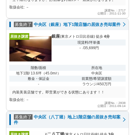
取扱会社: －
譲渡No.：2717
公開日：2011-11-30
募集終了
中央区（銀座）地下1階店舗の居抜き売却案件
銀座
居抜き譲渡
(東京メトロ日比谷線) 徒歩
4分
現賃料/坪単価
－ /35,699円
階数/面積
所在地
地下1階/ 13.6坪
（
45.0m
）
中央区
2
敷金・保証金
前業態/希望譲渡額
-
ラウンジ/450万円
内装美装店舗です。即営業ができる状態にあります！！
取扱会社: －
譲渡No.：2838
公開日：2011-09-14
募集終了
中央区（八丁堀）地上1階店舗の居抜き売却案
件
八丁堀
居抜き譲渡
(東京メトロ日比谷線) 徒歩
3分