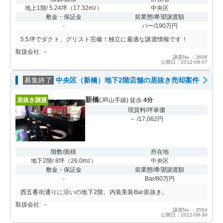
地上1階/ 5.24坪
（
17.32m
）
中央区
2
敷金・保証金
前業態/希望譲渡額
-
バー/190万円
5.5坪でダクト、グリスト完備！独立に最適な譲渡情報です！
取扱会社: －
譲渡No.：3606
公開日：2012-09-07
募集終了
中央区（新橋）地下2階店舗の居抜き売却案件
新橋
居抜き譲渡
(JR山手線) 徒歩
4分
現賃料/坪単価
－ /17,062円
階数/面積
所在地
地下2階/ 8坪
（
26.0m
）
中央区
2
敷金・保証金
前業態/希望譲渡額
-
Bar/80万円
西五番街通りに沿いの地下2階。内装美装Bar居抜き。
取扱会社: －
譲渡No.：3554
公開日：2012-08-30