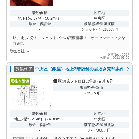
階数/面積
所在地
地下1階/ 17坪
（
56.2m
）
中央区
2
敷金・保証金
前業態/希望譲渡額
-
ショットバー/280万円
駅、徒歩1分！ ショットバーの譲渡情報！ オーセンティックな
雰囲気。
取扱会社: －
譲渡No.：3027
公開日：2012-01-06
募集終了
中央区（銀座）地上7階店舗の居抜き売却案件
銀座
居抜き譲渡
(東京メトロ日比谷線) 徒歩
6分
現賃料/坪単価
－ /26,250円
階数/面積
所在地
地上7階/ 22.68坪
（
74.98m
）
中央区
2
敷金・保証金
前業態/希望譲渡額
-
バー/300万円
空中階になりますが、お洒落な内装のバー居抜きになります。