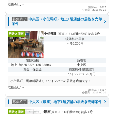
取扱会社: －
譲渡No.：6817
公開日：2018-03-22
募集終了
中央区（小伝馬町）地上1階店舗の居抜き売却
案件
小伝馬町
居抜き譲渡
(東京メトロ日比谷線) 徒歩
3分
現賃料/坪単価
－ /16,200円
階数/面積
所在地
地上1階/ 25.83坪
（
85.388m
）
中央区
2
敷金・保証金
前業態/希望譲渡額
-
ワインバー/120万円
小伝馬町、馬喰町駅近く！ワインバーの居抜き店舗です！
取扱会社: －
譲渡No.：6627
公開日：2017-06-26
募集終了
中央区（銀座）地下1階店舗の居抜き売却案件
銀座
居抜き譲渡
(東京メトロ日比谷線) 徒歩
1分