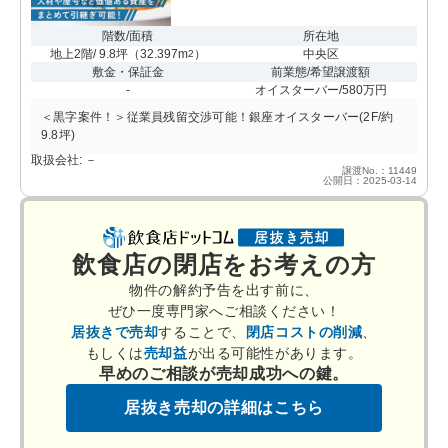
階数/面積
所在地
地上2階/ 9.8坪
（
32.397m
）
中央区
2
敷金・保証金
前業態/希望譲渡額
-
オイスターバー/580万円
＜黒字案件！＞従業員残留交渉可能！銀座オイスターバー(2F/約
9.8坪)
取扱会社: －
譲渡No.：11449
公開日：2025-03-14
飲食店の閉店をお考えの方
物件の解約予告を出す前に、
ぜひ一度専門家へご相談ください！
居抜きで売却
することで、
閉店コストの削減
、
もしくは
売却益
が出る可能性があります。
早めのご相談が売却成功への鍵。
居抜き売却の詳細はこちら