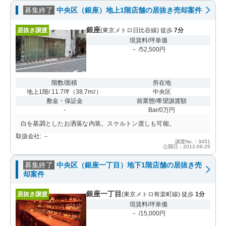
募集終了
中央区（銀座）地上1階店舗の居抜き売却案件
銀座
居抜き譲渡
(東京メトロ日比谷線) 徒歩
7分
現賃料/坪単価
－ /52,500円
階数/面積
所在地
地上1階/ 11.7坪
（
38.7m
）
中央区
2
敷金・保証金
前業態/希望譲渡額
-
Bar/0万円
白を基調としたお洒落な内装。スケルトン渡しも可能。
取扱会社: －
譲渡No.：3451
公開日：2012-06-25
募集終了
中央区（銀座一丁目）地下1階店舗の居抜き売
却案件
銀座一丁目
居抜き譲渡
(東京メトロ有楽町線) 徒歩
1分
現賃料/坪単価
－ /15,000円