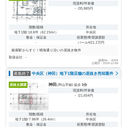
現賃料/坪単価
－ /35,985円
階数/面積
所在地
地下1階/ 18.8坪
（
62.15m
）
中央区
2
敷金・保証金
前業態/希望譲渡額
-
バール/421.2万円
銀座駅からすぐ！晴海通り沿いの居抜き物件
取扱会社: －
譲渡No.：6354
公開日：2016-12-09
募集終了
中央区（神田）地下1階店舗の居抜き売却案件
神田
居抜き譲渡
(JR山手線) 徒歩
3分
現賃料/坪単価
－ /21,654円
階数/面積
所在地
地下1階/ 7.98坪
（
26.4m
）
中央区
2
敷金・保証金
前業態/希望譲渡額