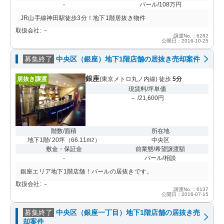
-
バール/108万円
JR山手線神田駅徒歩3分！地下1階居抜き物件
取扱会社: －
譲渡No.：6282
公開日：2016-10-25
募集終了
中央区（銀座）地下1階店舗の居抜き売却案件
銀座
居抜き譲渡
(東京メトロ丸ノ内線) 徒歩
5分
現賃料/坪単価
－ /21,600円
階数/面積
所在地
地下1階/ 20坪
（
66.11m
）
中央区
2
敷金・保証金
前業態/希望譲渡額
-
バール/相談
銀座エリア地下1階店舗！バールの居抜きです。
取扱会社: －
譲渡No.：6137
公開日：2016-07-15
募集終了
中央区（銀座一丁目）地下1階店舗の居抜き売
却案件