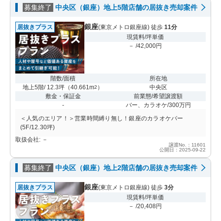
募集終了
中央区（銀座）地上5階店舗の居抜き売却案件
銀座
居抜きプラス
(東京メトロ銀座線) 徒歩
11分
現賃料/坪単価
－ /42,000円
階数/面積
所在地
地上5階/ 12.3坪
（
40.661m
）
中央区
2
敷金・保証金
前業態/希望譲渡額
-
バー、カラオケ/300万円
＜人気のエリア！＞営業時間縛り無し！銀座のカラオケバー
(5F/12.30坪)
取扱会社: －
譲渡No.：11601
公開日：2025-09-22
募集終了
中央区（銀座）地上2階店舗の居抜き売却案件
銀座
居抜きプラス
(東京メトロ銀座線) 徒歩
3分
現賃料/坪単価
－ /20,408円