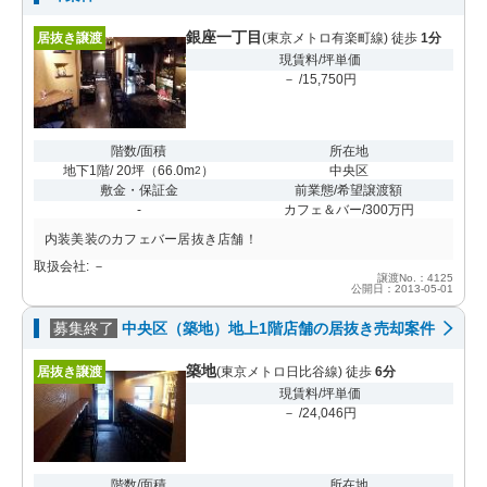
銀座一丁目
居抜き譲渡
(東京メトロ有楽町線) 徒歩
1分
現賃料/坪単価
－ /15,750円
階数/面積
所在地
地下1階/ 20坪
（
66.0m
）
中央区
2
敷金・保証金
前業態/希望譲渡額
-
カフェ＆バー/300万円
内装美装のカフェバー居抜き店舗！
取扱会社: －
譲渡No.：4125
公開日：2013-05-01
募集終了
中央区（築地）地上1階店舗の居抜き売却案件
築地
居抜き譲渡
(東京メトロ日比谷線) 徒歩
6分
現賃料/坪単価
－ /24,046円
階数/面積
所在地