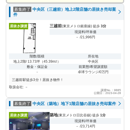
募集終了
中央区（三越前）地上2階店舗の居抜き売却案
件
三越前
居抜き譲渡
(東京メトロ銀座線) 徒歩
3分
現賃料/坪単価
－ /21,996円
階数/面積
所在地
地上2階/ 13.73坪
（
45.39m
）
中央区
2
敷金・保証金
前業態/希望譲渡額
-
卓球ラウンジ/0万円
三越前駅徒歩3分！居抜き物件！
取扱会社: －
譲渡No.：9885
公開日：2023-04-28
募集終了
中央区（築地）地下1階店舗の居抜き売却案件
築地
居抜き譲渡
(東京メトロ日比谷線) 徒歩
1分
現賃料/坪単価
－ /23,714円