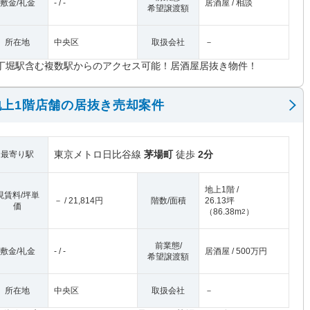
敷金/礼金
- / -
居酒屋 / 相談
希望譲渡額
所在地
中央区
取扱会社
－
丁堀駅含む複数駅からのアクセス可能！居酒屋居抜き物件！
上1階店舗の居抜き売却案件
東京メトロ日比谷線
茅場町
徒歩
2分
最寄り駅
地上1階 /
現賃料/坪単
－ / 21,814円
階数/面積
26.13坪
価
（
86.38m
）
2
前業態/
敷金/礼金
- / -
居酒屋 / 500万円
希望譲渡額
所在地
中央区
取扱会社
－