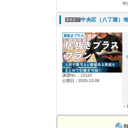
坪)
中央区（八丁堀）地
募集終了
居抜きプラス
譲渡No.：12110
公開日：2025-12-08
＜