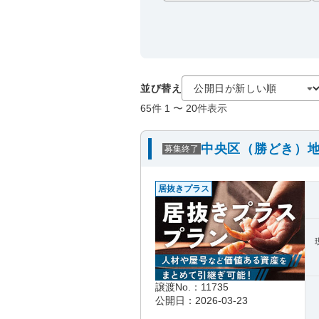
並び替え
65
件
1
〜
20
件表示
中央区（勝どき）地
募集終了
居抜きプラス
譲渡No.：11735
公開日：2026-03-23