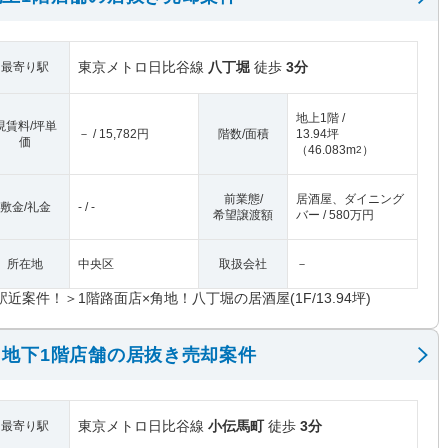
東京メトロ日比谷線
八丁堀
徒歩
3分
最寄り駅
地上1階 /
現賃料/坪単
－ / 15,782円
階数/面積
13.94坪
価
（
46.083m
）
2
前業態/
居酒屋、ダイニング
敷金/礼金
- / -
希望譲渡額
バー / 580万円
所在地
中央区
取扱会社
－
駅近案件！＞1階路面店×角地！八丁堀の居酒屋(1F/13.94坪)
地下1階店舗の居抜き売却案件
東京メトロ日比谷線
小伝馬町
徒歩
3分
最寄り駅