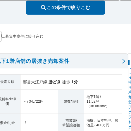
この条件で絞りこむ
募集中案件に絞り込む
下1階店舗の居抜き売却案件
都営大江戸線
勝どき
徒歩
1分
最寄り駅
地下1階 /
現賃料/坪単
－ / 34,722円
階数/面積
11.52坪
価
（
38.083m
）
2
前業態/
海鮮、日本料理、居
敷金/礼金
- / -
希望譲渡額
酒屋 / 400万円