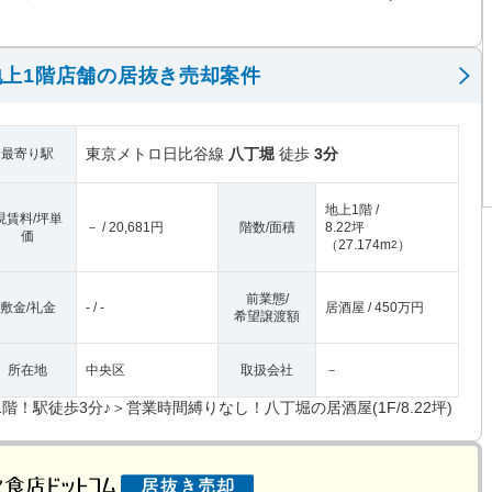
上1階店舗の居抜き売却案件
東京メトロ日比谷線
八丁堀
徒歩
3分
最寄り駅
地上1階 /
現賃料/坪単
－ / 20,681円
階数/面積
8.22坪
価
（
27.174m
）
2
前業態/
敷金/礼金
- / -
居酒屋 / 450万円
希望譲渡額
所在地
中央区
取扱会社
－
1階！駅徒歩3分♪＞営業時間縛りなし！八丁堀の居酒屋(1F/8.22坪)