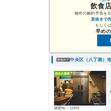
飲食
物件の解約予告を
居抜きで
もしく
早め
中央区（八丁堀）地
募集終了
居抜き譲渡
譲渡No.：11692