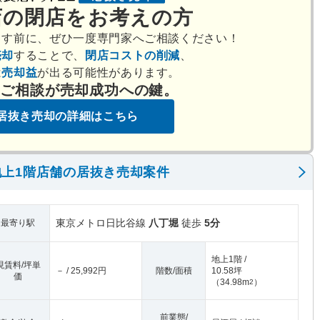
店の閉店をお考えの方
出す前に、ぜひ一度専門家へご相談ください！
売却
することで、
閉店コストの削減
、
は
売却益
が出る可能性があります。
のご相談が売却成功への鍵。
居抜き売却の詳細はこちら
上1階店舗の居抜き売却案件
東京メトロ日比谷線
八丁堀
徒歩
5分
最寄り駅
地上1階 /
現賃料/坪単
－ / 25,992円
階数/面積
10.58坪
価
（
34.98m
）
2
前業態/