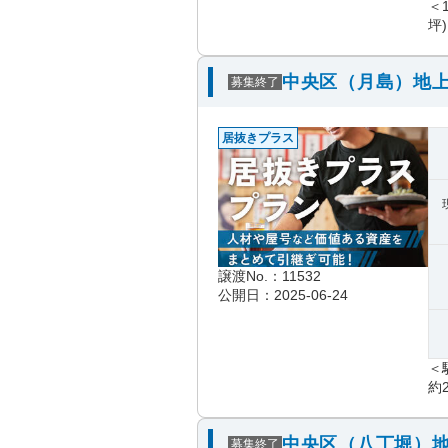
＜
坪)
中央区（月島）地上
募集終了
居抜きプラス
譲渡No.：11532
公開日：2025-06-24
＜
約2
中央区（八丁堀）地
募集終了