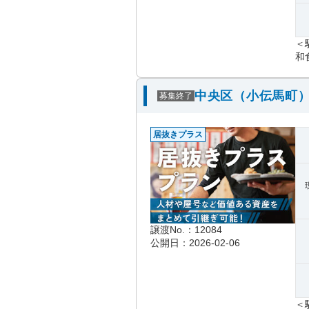
＜
和食
中央区（小伝馬町）
募集終了
居抜きプラス
譲渡No.：12084
公開日：2026-02-06
＜