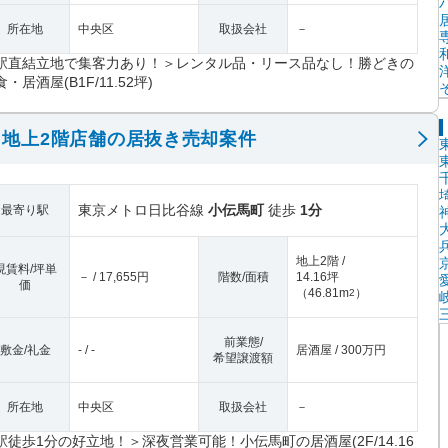
所在地
中央区
取扱会社
－
駅直結立地で集客力あり！＞レンタル品・リース品なし！勝どきの
・居酒屋(B1F/11.52坪)
地上2階店舗の居抜き売却案件
東京メトロ日比谷線
小伝馬町
徒歩
1分
最寄り駅
地上2階 /
現賃料/坪単
－ / 17,655円
階数/面積
14.16坪
価
（
46.81m
）
2
前業態/
敷金/礼金
- / -
居酒屋 / 300万円
希望譲渡額
所在地
中央区
取扱会社
－
駅徒歩1分の好立地！＞深夜営業可能！小伝馬町の居酒屋(2F/14.16