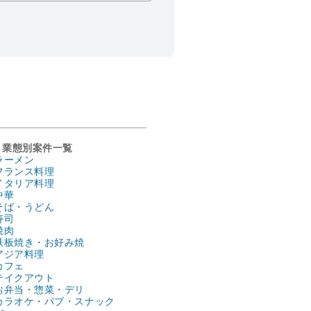
業態別案件一覧
ラーメン
フランス料理
イタリア料理
中華
そば・うどん
寿司
焼肉
鉄板焼き・お好み焼
アジア料理
カフェ
テイクアウト
お弁当・惣菜・デリ
カラオケ・パブ・スナック