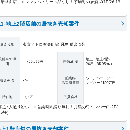
1階路面店！＞レンタル・リース品なし！茅場町の居酒屋(1F/26.13
1-地上2階店舗の居抜き売却案件
東京メトロ有楽町線
月島
徒歩
1分
最寄り駅
現賃料/坪単
地上1-地上2階 /
－ / 20,769円
階数/面積
価
26坪
（
85.95m
）
2
前業態/
ワインバー、ダイニ
敷金/礼金
- / -
希望譲渡額
ングバー / 150万円
所在地
中央区
取扱会社
－
駅近×大通り沿い！＞営業時間縛り無し！月島のワインバー(1-2F/
6坪)
上1階店舗の居抜き売却案件