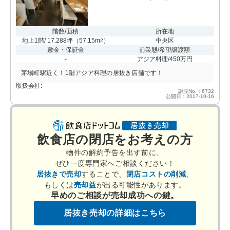
階数/面積
所在地
地上1階/ 17.288坪
（
57.15m
）
中央区
2
敷金・保証金
前業態/希望譲渡額
-
アジア料理/450万円
茅場町駅近く！1階アジア料理の居抜き店舗です！
取扱会社: －
譲渡No.：6732
公開日：2017-10-16
飲食店の閉店をお考えの方
物件の解約予告を出す前に、
ぜひ一度専門家へご相談ください！
居抜きで売却
することで、
閉店コストの削減
、
もしくは
売却益
が出る可能性があります。
早めのご相談が売却成功への鍵。
居抜き売却の詳細はこちら