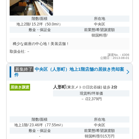
階数/面積
所在地
地上2階/ 15.2坪
（
50.0m
）
中央区
2
敷金・保証金
前業態/希望譲渡額
-
韓国料理/
稀少な銀座の中心地！美装店舗！
取扱会社: －
譲渡No.：4306
公開日：2013-08-01
募集終了
中央区（人形町）地上1階店舗の居抜き売却案
件
人形町
居抜き譲渡
(東京メトロ日比谷線) 徒歩
2分
現賃料/坪単価
－ /22,379円
階数/面積
所在地
地上1階/ 23.46坪
（
77.55m
）
中央区
2
敷金・保証金
前業態/希望譲渡額
-
韓国料理/315万円