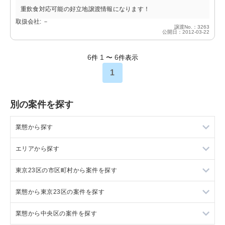
重飲食対応可能の好立地譲渡情報になります！
取扱会社: －
譲渡No.：3263
公開日：2012-03-22
6
1
6
件
〜
件表示
1
別の案件を探す
業態から探す
エリアから探す
ラーメンの居抜き売却物件の案件一覧
東京23区の市区町村から案件を探す
フランス料理の居抜き売却物件の案件一覧
東京23区の飲食店の居抜き売却物件の案件一覧
業態から東京23区の案件を探す
イタリア料理の居抜き売却物件の案件一覧
東京都下の飲食店の居抜き売却物件の案件一覧
目黒区の飲食店の居抜き売却物件の案件一覧
業態から中央区の案件を探す
中華の居抜き売却物件の案件一覧
千葉県の飲食店の居抜き売却物件の案件一覧
渋谷区の飲食店の居抜き売却物件の案件一覧
東京23区のラーメンの居抜き売却物件の案件一覧