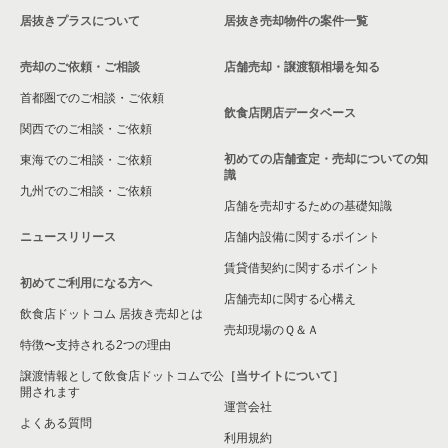
居抜きプラスについて
居抜き売却物件の案件一覧
売却のご依頼・ご相談
店舗売却・譲渡額相場を知る
首都圏でのご相談・ご依頼
飲食店閉店データベース
関西でのご相談・ご依頼
初めての店舗査定・売却についての知
東海でのご相談・ご依頼
識
九州でのご相談・ご依頼
店舗を売却するための基礎知識
ニュースリリース
店舗内設備に関するポイント
賃貸借契約に関するポイント
初めてご利用になる方へ
店舗売却に関する心構え
飲食店ドットコム 居抜き売却とは
売却現場のＱ＆Ａ
特徴〜支持される2つの理由
譲渡情報として飲食店ドットコムで公
［当サイトについて］
開されます
運営会社
よくある質問
利用規約