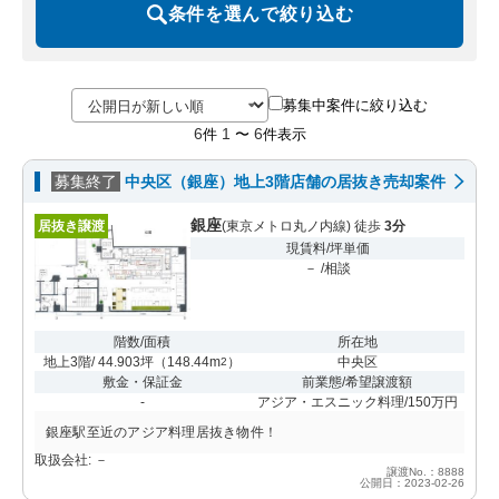
条件を選んで絞り込む
募集中案件に絞り込む
6
1
6
件
〜
件表示
募集終了
中央区（銀座）地上3階店舗の居抜き売却案件
銀座
居抜き譲渡
(東京メトロ丸ノ内線) 徒歩
3分
現賃料/坪単価
－ /相談
階数/面積
所在地
地上3階/ 44.903坪
（
148.44m
）
中央区
2
敷金・保証金
前業態/希望譲渡額
-
アジア・エスニック料理/150万円
銀座駅至近のアジア料理居抜き物件！
取扱会社: －
譲渡No.：8888
公開日：2023-02-26