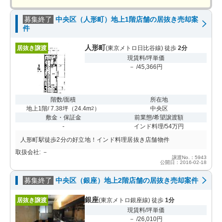
募集終了
中央区（人形町）地上1階店舗の居抜き売却案
件
人形町
居抜き譲渡
(東京メトロ日比谷線) 徒歩
2分
現賃料/坪単価
－ /45,366円
階数/面積
所在地
地上1階/ 7.38坪
（
24.4m
）
中央区
2
敷金・保証金
前業態/希望譲渡額
-
インド料理/54万円
人形町駅徒歩2分の好立地！インド料理居抜き店舗物件
取扱会社: －
譲渡No.：5943
公開日：2016-02-18
募集終了
中央区（銀座）地上2階店舗の居抜き売却案件
銀座
居抜き譲渡
(東京メトロ銀座線) 徒歩
1分
現賃料/坪単価
－ /26,010円