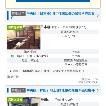
募集終了
中央区（日本橋）地下1階店舗の居抜き売却案
件
日本橋
居抜き譲渡
(東京メトロ銀座線) 徒歩
1分
現賃料/坪単価
－ /27,073円
階数/面積
所在地
地下1階/ 11.17坪
（
36.93m
）
中央区
2
敷金・保証金
前業態/希望譲渡額
-
ラーメン/250万円
好立地！日本橋駅1分の11坪地下店舗です！専用階段あり
取扱会社: －
譲渡No.：4784
公開日：2014-03-14
募集終了
中央区（神田）地上1階店舗の居抜き売却案件
神田
居抜き譲渡
(JR山手線) 徒歩
3分
現賃料/坪単価