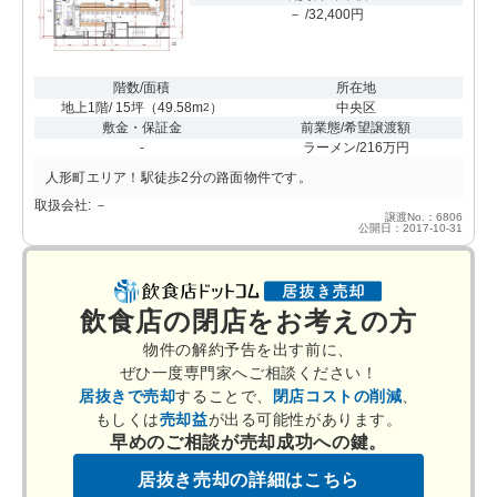
－ /32,400円
階数/面積
所在地
地上1階/ 15坪
（
49.58m
）
中央区
2
敷金・保証金
前業態/希望譲渡額
-
ラーメン/216万円
人形町エリア！駅徒歩2分の路面物件です。
取扱会社: －
譲渡No.：6806
公開日：2017-10-31
飲食店の閉店をお考えの方
物件の解約予告を出す前に、
ぜひ一度専門家へご相談ください！
居抜きで売却
することで、
閉店コストの削減
、
もしくは
売却益
が出る可能性があります。
早めのご相談が売却成功への鍵。
居抜き売却の詳細はこちら