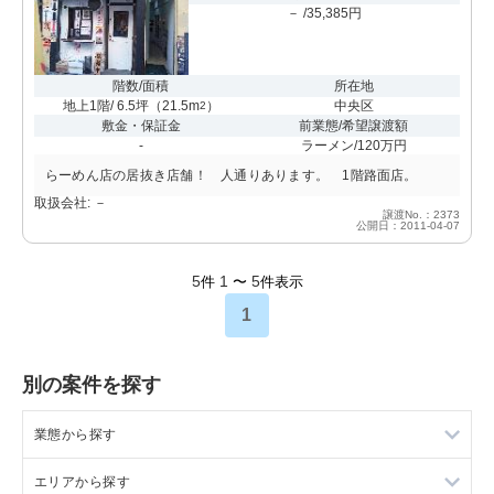
－ /35,385円
階数/面積
所在地
地上1階/ 6.5坪
（
21.5m
）
中央区
2
敷金・保証金
前業態/希望譲渡額
-
ラーメン/120万円
らーめん店の居抜き店舗！ 人通りあります。 1階路面店。
取扱会社: －
譲渡No.：2373
公開日：2011-04-07
5
1
5
件
〜
件表示
1
別の案件を探す
業態から探す
エリアから探す
ラーメンの居抜き売却物件の案件一覧