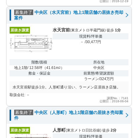
公開日：2018-12-19
募集終了
中央区（水天宮前）地上1階店舗の居抜き売却
案件
水天宮前
居抜き譲渡
(東京メトロ半蔵門線) 徒歩
1分
現賃料/坪単価
－ /30,477円
階数/面積
所在地
地上1階/ 12.58坪
（
41.61m
）
中央区
2
敷金・保証金
前業態/希望譲渡額
-
ラーメン/324万円
水天宮前駅徒歩1分。人形町通り沿い、ラーメン店居抜き店舗。
取扱会社: －
譲渡No.：7141
公開日：2018-06-04
募集終了
中央区（人形町）地上1階店舗の居抜き売却案
件
人形町
居抜き譲渡
(東京メトロ日比谷線) 徒歩
2分
現賃料/坪単価