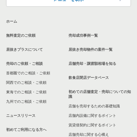
中央区のその他の居抜き売却物件の案件一覧
東京23区のその他の居抜き売却物件の案件一覧
大田区の飲食店の居抜き売却物件の案件一覧
ホーム
荒川区の飲食店の居抜き売却物件の案件一覧
無料査定のご依頼
売却成功事例一覧
中野区の飲食店の居抜き売却物件の案件一覧
居抜きプラスについて
居抜き売却物件の案件一覧
売却のご依頼・ご相談
店舗売却・譲渡額相場を知る
首都圏でのご相談・ご依頼
飲食店閉店データベース
関西でのご相談・ご依頼
初めての店舗査定・売却についての知
東海でのご相談・ご依頼
識
九州でのご相談・ご依頼
店舗を売却するための基礎知識
ニュースリリース
店舗内設備に関するポイント
賃貸借契約に関するポイント
初めてご利用になる方へ
店舗売却に関する心構え