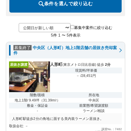
条件を選んで絞り込む
募集中案件に絞り込む
5
1
5
件
〜
件表示
募集終了
中央区（人形町）地上1階店舗の居抜き売却案
件
人形町
居抜き譲渡
(東京メトロ日比谷線) 徒歩
2分
現賃料/坪単価
－ /28,451円
階数/面積
所在地
地上1階/ 9.49坪
（
31.39m
）
中央区
2
敷金・保証金
前業態/希望譲渡額
-
ラーメン/相談
人形町駅徒歩2分の角地に面する美内装ラーメン居抜き。
取扱会社: －
譲渡No.：7482