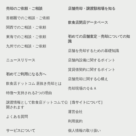
売却のご依頼・ご相談
店舗売却・譲渡額相場を知る
首都圏でのご相談・ご依頼
飲食店閉店データベース
関西でのご相談・ご依頼
初めての店舗査定・売却についての知
東海でのご相談・ご依頼
識
九州でのご相談・ご依頼
店舗を売却するための基礎知識
ニュースリリース
店舗内設備に関するポイント
賃貸借契約に関するポイント
初めてご利用になる方へ
店舗売却に関する心構え
飲食店ドットコム 居抜き売却とは
売却現場のＱ＆Ａ
特徴〜支持される2つの理由
譲渡情報として飲食店ドットコムで公
［当サイトについて］
開されます
運営会社
よくある質問
利用規約
サービスについて
個人情報の取り扱い