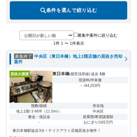
条件を選んで絞り込む
募集中案件に絞り込む
1
1
1
件
〜
件表示
募集終了
中央区（東日本橋）地上1階店舗の居抜き売却
案件
東日本橋
居抜き譲渡
(都営浅草線) 徒歩
3分
現賃料/坪単価
－ /44,253円
階数/面積
所在地
地上1階/ 3.48坪
（
11.5m
）
中央区
2
敷金・保証金
前業態/希望譲渡額
-
おにぎり/165万円
東日本橋駅徒歩3分！テイクアウト店舗居抜き物件！