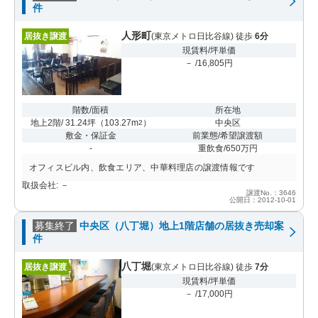
件
人形町
居抜き譲渡
(東京メトロ日比谷線) 徒歩
6分
現賃料/坪単価
－ /16,805円
階数/面積
所在地
地上2階/ 31.24坪
（
103.27m
）
中央区
2
敷金・保証金
前業態/希望譲渡額
-
重飲食/650万円
オフィスビル内、飲食エリア、中華料理店の譲渡情報です
取扱会社: －
譲渡No.：3646
公開日：2012-10-01
募集終了
中央区（八丁堀）地上1階店舗の居抜き売却案
件
八丁堀
居抜き譲渡
(東京メトロ日比谷線) 徒歩
7分
現賃料/坪単価
－ /17,000円