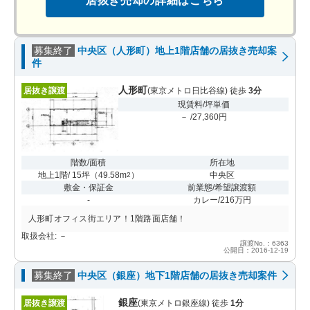
居抜き売却の詳細はこちら
募集終了
中央区（人形町）地上1階店舗の居抜き売却案
件
人形町
居抜き譲渡
(東京メトロ日比谷線) 徒歩
3分
現賃料/坪単価
－ /27,360円
階数/面積
所在地
地上1階/ 15坪
（
49.58m
）
中央区
2
敷金・保証金
前業態/希望譲渡額
-
カレー/216万円
人形町オフィス街エリア！1階路面店舗！
取扱会社: －
譲渡No.：6363
公開日：2016-12-19
募集終了
中央区（銀座）地下1階店舗の居抜き売却案件
銀座
居抜き譲渡
(東京メトロ銀座線) 徒歩
1分