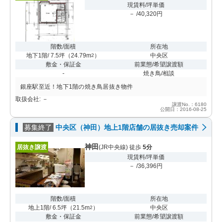
現賃料/坪単価
－ /40,320円
階数/面積
所在地
地下1階/ 7.5坪
（
24.79m
）
中央区
2
敷金・保証金
前業態/希望譲渡額
-
焼き鳥/相談
銀座駅至近！地下1階の焼き鳥居抜き物件
取扱会社: －
譲渡No.：6180
公開日：2016-08-25
募集終了
中央区（神田）地上1階店舗の居抜き売却案件
神田
居抜き譲渡
(JR中央線) 徒歩
5分
現賃料/坪単価
－ /36,396円
階数/面積
所在地
地上1階/ 6.5坪
（
21.5m
）
中央区
2
敷金・保証金
前業態/希望譲渡額