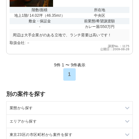
階数/面積
所在地
地上1階/ 14.02坪
（
46.35m
）
中央区
2
敷金・保証金
前業態/希望譲渡額
-
カレー屋/350万円
周辺は大手企業がのある立地で、ランチ需要は高いです！
取扱会社: －
譲渡No.：1175
公開日：2009-08-28
9
1
9
件
〜
件表示
1
別の案件を探す
業態から探す
エリアから探す
ラーメンの居抜き売却物件の案件一覧
東京23区の市区町村から案件を探す
フランス料理の居抜き売却物件の案件一覧
東京23区の飲食店の居抜き売却物件の案件一覧