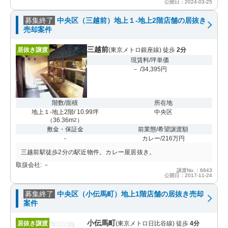
公開日：2024-03-25
募集終了
中央区（三越前）地上１-地上2階店舗の居抜き
売却案件
三越前
居抜き譲渡
(東京メトロ銀座線) 徒歩
2分
現賃料/坪単価
－ /34,395円
階数/面積
所在地
地上１-地上2階/ 10.99坪
中央区
（
36.36m
）
2
敷金・保証金
前業態/希望譲渡額
-
カレー/216万円
三越前駅徒歩2分の駅近物件。カレー屋居抜き。
取扱会社: －
譲渡No.：6843
公開日：2017-11-24
募集終了
中央区（小伝馬町）地上1階店舗の居抜き売却
案件
小伝馬町
居抜き譲渡
(東京メトロ日比谷線) 徒歩
4分