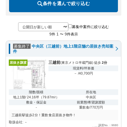
条件を選んで絞り込む
募集中案件に絞り込む
9
1
9
件
〜
件表示
募集終了
中央区（三越前）地上1階店舗の居抜き売却案
件
三越前
居抜き譲渡
(東京メトロ半蔵門線) 徒歩
2分
現賃料/坪単価
－ /40,700円
階数/面積
所在地
地上1階/ 24.16坪
（
79.87m
）
中央区
2
敷金・保証金
前業態/希望譲渡額
-
重飲食/770万円
三越前駅徒歩2分！重飲食店居抜き物件！
取扱会社: －
譲渡No.：9680