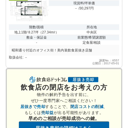
現賃料/坪単価
－ /30,297円
階数/面積
所在地
地上1階/ 8.27坪
（
27.34m
）
中央区
2
敷金・保証金
前業態/希望譲渡額
-
定食屋/相談
昭和通り付近のオフィス街！美内装飲食居抜き店舗
取扱会社: －
譲渡No.：6557
公開日：2017-05-01
飲食店の閉店をお考えの方
物件の解約予告を出す前に、
ぜひ一度専門家へご相談ください！
居抜きで売却
することで、
閉店コストの削減
、
もしくは
売却益
が出る可能性があります。
早めのご相談が売却成功への鍵。