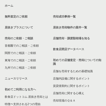
ホーム
荒川区の飲食店の居抜き売却物件の案件一覧
無料査定のご依頼
売却成功事例一覧
中野区の飲食店の居抜き売却物件の案件一覧
居抜きプラスについて
居抜き売却物件の案件一覧
売却のご依頼・ご相談
店舗売却・譲渡額相場を知る
首都圏でのご相談・ご依頼
飲食店閉店データベース
関西でのご相談・ご依頼
初めての店舗査定・売却についての知
東海でのご相談・ご依頼
識
九州でのご相談・ご依頼
店舗を売却するための基礎知識
ニュースリリース
店舗内設備に関するポイント
賃貸借契約に関するポイント
初めてご利用になる方へ
店舗売却に関する心構え
飲食店ドットコム 居抜き売却とは
売却現場のＱ＆Ａ
特徴〜支持される2つの理由