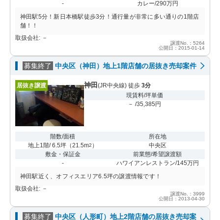
-
カレー/290万円
神田駅5分！新日本橋駅徒歩3分！通行量が非常に多い通りの1階店
舗！！
取扱会社: －
譲渡No.：5264
公開日：2015-01-14
募集終了
中央区（神田）地上1階店舗の居抜き売却案件
神田
居抜き譲渡
(JR中央線) 徒歩
3分
現賃料/坪単価
－ /35,385円
階数/面積
所在地
地上1階/ 6.5坪
（
21.5m
）
中央区
2
敷金・保証金
前業態/希望譲渡額
-
ハワイアンレストラン/145万円
神田駅近く、オフィスエリア6.5坪の譲渡情報です！
取扱会社: －
譲渡No.：3999
公開日：2013-04-30
募集終了
中央区（人形町）地上2階店舗の居抜き売却案