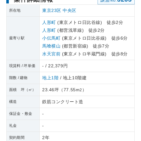
譲渡No.
東京23区
中央区
所在地
人形町
(東京メトロ日比谷線) 徒歩2分
人形町
(都営浅草線) 徒歩2分
小伝馬町
(東京メトロ日比谷線) 徒歩6分
最寄り駅
馬喰横山
(都営新宿線) 徒歩7分
水天宮前
(東京メトロ半蔵門線) 徒歩8分
- / 22,379円
現賃料 / 坪単価
地上1階
/ 地上10階建
階数 / 建物
23.46坪
（
77.55m
）
面積 坪（㎡）
2
鉄筋コンクリート造
構造
-
保証金・敷金
-
礼金
2年
契約期間