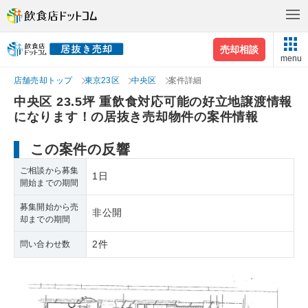
売却相談
menu
店舗売却トップ
東京23区
中央区
案件詳細
中央区 23.5坪 重飲食対応可能の好立地譲渡情報
になります！の居抜き売却物件の案件情報
この案件の反響
ご相談から募集
1日
開始までの期間
募集開始から売
非公開
却までの期間
2件
問い合わせ数