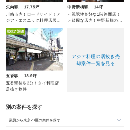
矢向駅 17.75坪
中野新橋駅 14坪
川崎市内！ロードサイド！ア
＜視認性良好な1階路面店！
ジア・エスニック料理店居抜
＞綺麗な店内！中野新橋の韓
き物件！
国料理（1F/約14坪）
居抜き譲渡
アジア料理の居抜き売
却案件一覧を見る
五香駅 18.9坪
五香駅徒歩2分！タイ料理店
居抜き物件！
別の案件を探す
業態から東京23区の案件を探す