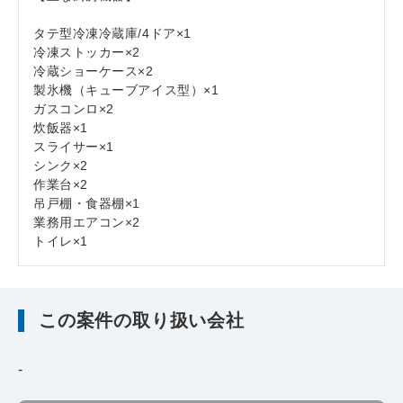
タテ型冷凍冷蔵庫/4ドア×1
冷凍ストッカー×2
冷蔵ショーケース×2
製氷機（キューブアイス型）×1
ガスコンロ×2
炊飯器×1
スライサー×1
シンク×2
作業台×2
吊戸棚・食器棚×1
業務用エアコン×2
トイレ×1
この案件の取り扱い会社
-