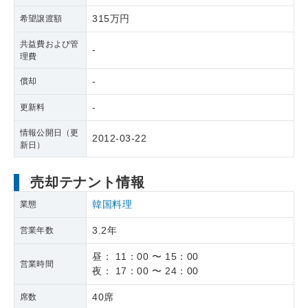
315万円
希望譲渡額
共益費および管
-
理費
-
償却
-
更新料
情報公開日（更
2012-03-22
新日）
売却テナント情報
韓国料理
業態
3.2年
営業年数
昼： 11：00 〜 15：00
営業時間
夜： 17：00 〜 24：00
40席
席数