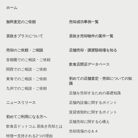
ホーム
東京23区のお弁当・惣菜・デリの居抜き売却物件の案件一覧
中央区のお弁当・惣菜・デリの居抜き売却物件の案件一覧
人形町駅の居酒屋・ダイニングバーの居抜き売却物件の案件一
覧
無料査定のご依頼
売却成功事例一覧
東京23区のカラオケ・パブ・スナックの居抜き売却物件の案件
中央区のカラオケ・パブ・スナックの居抜き売却物件の案件一
一覧
覧
人形町駅の専門料理の居抜き売却物件の案件一覧
居抜きプラスについて
居抜き売却物件の案件一覧
東京23区のバーの居抜き売却物件の案件一覧
中央区のバーの居抜き売却物件の案件一覧
人形町駅の和食の居抜き売却物件の案件一覧
売却のご依頼・ご相談
店舗売却・譲渡額相場を知る
東京23区の居酒屋・ダイニングバーの居抜き売却物件の案件一
中央区の居酒屋・ダイニングバーの居抜き売却物件の案件一覧
人形町駅のその他の居抜き売却物件の案件一覧
首都圏でのご相談・ご依頼
覧
飲食店閉店データベース
中央区の専門料理の居抜き売却物件の案件一覧
関西でのご相談・ご依頼
東京23区の専門料理の居抜き売却物件の案件一覧
初めての店舗査定・売却についての知
東海でのご相談・ご依頼
中央区の和食の居抜き売却物件の案件一覧
識
東京23区の和食の居抜き売却物件の案件一覧
九州でのご相談・ご依頼
店舗を売却するための基礎知識
中央区の洋食の居抜き売却物件の案件一覧
東京23区の洋食の居抜き売却物件の案件一覧
ニュースリリース
店舗内設備に関するポイント
中央区のその他の居抜き売却物件の案件一覧
賃貸借契約に関するポイント
東京23区のその他の居抜き売却物件の案件一覧
初めてご利用になる方へ
店舗売却に関する心構え
飲食店ドットコム 居抜き売却とは
売却現場のＱ＆Ａ
特徴〜支持される2つの理由